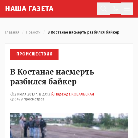
Н
АША
Г
АЗЕТА
Отк
Главная
/
Новости
/
В Костанае насмерть разбился байкер
ПРОИСШЕСТВИЯ
В Костанае насмерть
разбился байкер
2 июля 2013 г. в 23:13
Надежда КОВАЛЬСКАЯ
6499 просмотров