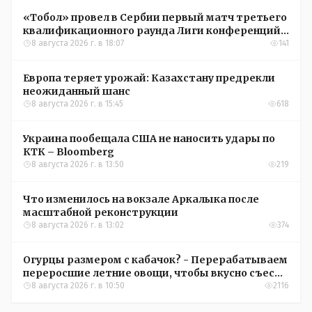
«Тобол» провел в Сербии первый матч третьего
квалификационного раунда Лиги конференций
УЕФА
8 августа 2026 г. в 18:07
141
Европа теряет урожай: Казахстану предрекли
неожиданный шанс
8 августа 2026 г. в 15:45
618
Украина пообещала США не наносить удары по
КТК – Bloomberg
8 августа 2026 г. в 13:50
219
Что изменилось на вокзале Аркалыка после
масштабной реконструкции
8 августа 2026 г. в 13:02
374
Огурцы размером с кабачок? - Перерабатываем
переросшие летние овощи, чтобы вкусно съесть
зимой
8 августа 2026 г. в 10:50
2116