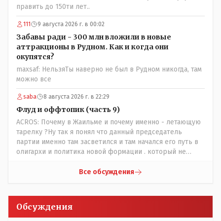
править до 150ти лет..
111
9 августа 2026 г. в 00:02
Забавы ради - 300 млн вложили в новые
аттракционы в Рудном. Как и когда они
окупятся?
maxsaf: НельзяТы наверно не был в Рудном никогда, там
можно все
saba
8 августа 2026 г. в 22:29
Флуд и оффтопик (часть 9)
ACROS: Почему в Жаильме и почему именно - летающую
тарелку ?Ну так я понял что данный председатель
партии именно там засветился и там начался его путь в
олигархи и политика новой формации . который не
стесняется указать президенту на необходимость
скорого ухода! А летающая тарелка, потому что ещё не
Все обсуждения
было в истории независимого Казахстана депутата
который что то указывал бы действующему президенту,
не иначе инопланетянин, ну а на чём инопланетяне
Обсуждения
передвигаются?