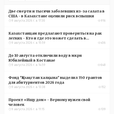
Две смерти и тысячи заболевших из-за салата в
США - в Казахстане оценили риск вспышки
9 августа 2026 г. в 17:30
916
Казахстанцам предлагают провериться на рак
легких - Кто и где это может сделать в
Костанайской области
9 августа 2026 г. в 15:59
456
До 10 августа отключили воду в мкрн
Юбилейный в Костанае
9 августа 2026 г. в 14:59
648
Фонд "Қазақстан халқына" выделил 350 грантов
для абитуриентов 2026 года
9 августа 2026 г. в 13:38
152
Проект «Ищу дом» - Верному нужен свой
человек
9 августа 2026 г. в 11:15
139