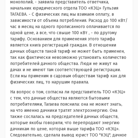
монополий, - заявила представитель ответчика,
начальник юридического отдела ТОО «КЭЦ» Гульзия
ТАГАЕВА. - С физических лиц мы взимаем оплату, в
зависимости от объема потребления. Расход до 100 кВт/
час в месяц на одного прописанного оплачивается по
одной цене, а все, что свыше 100 кВт , - по другому
тарифу. Основанием для применения этого тарифа
является книга регистраций граждан. В отношении
дачных обществ такой тариф не может быть применен,
так как фактически невозможно установить количество
потребителей дачного общества. Люди не живут на
дачах и не имеют там соответствующей регистрации.
Если мы применим в садовым обществам тариф как для
физических лиц, то нарушим правила.
На вопрос о том, согласна ли представитель ТОО «КЭЦ»
с тем, что дачные общества являются бытовыми
потребителями, Тагаева пояснила: она не может знать,
на что именно дачники тратят электроэнергию. Она
также сослалась на председателей дачных обществ,
которые якобы говорили, что перепродают энергию
дачникам по цене, которая выше тарифа ТОО «КЭЦ».
Следовательно, сделала вывод юрист ТОО "КЭЦ", дачное