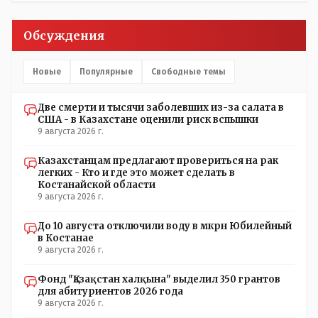
срежисировано кем то из АП для того что бы создать
видимость ИНТРИГИ выборов, его как бы и якобы
Обсуждения
НАКАЛ - и тот и этот без разрешения АП - и шага,
вернее и голоса не подадут. - в принципе вы же видите
- идёт СКУЧНАЯ и НУДНАЯ и МОНОТОННАЯ и полностью
Новые
Популярные
Свободные темы
КОНТРОЛИРУЕМАЯ якобы предвыборная агитация Если
вдруг они захотят гавкнуть что либо по своему
Две смерти и тысячи заболевших из-за салата в
усмотрению: - их мгновенно лишать возможности идти
США - в Казахстане оценили риск вспышки
на выборы и не дадут им места в будущем Курултае: -
9 августа 2026 г.
кстати, я думаю в АП и уже и места распределили между
партиями.
Казахстанцам предлагают провериться на рак
легких - Кто и где это может сделать в
Костанайской области
9 августа 2026 г.
До 10 августа отключили воду в мкрн Юбилейный
в Костанае
9 августа 2026 г.
Фонд "Қазақстан халқына" выделил 350 грантов
для абитуриентов 2026 года
9 августа 2026 г.