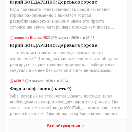
негде..
Юрий БОНДАРЕНКО: Деревья в городе
Надо поднимать ответственность среди населения
города одновременно с акиматом города
республиканского значения! А иначе это просто
сотрясение звука! Автору надо прежде чем писать,
необходимо самому обратиться в ЖКХ акимата и
родом из Шанхая2022
9 августа 2026 г. в 23:08
разобраться прежде чем своей статьей провоцировать
население города!
Юрий БОНДАРЕНКО: Деревья в городе
......теперь мы живём по новому,и зачем нам это
озеленение ? Природаохранные ведомства вообще не
реагируют на уничтожение деревьев...... набережную
замутили а на неё без слёз смотреть нельзя,самый
наивысший уровень рукопопства наших
ACROS
9 августа 2026 г. в 22:24
строителей"специалистов",как исторические здания
сносить пожалуйста ,а как на века построить слабо.....Вы
Флуд и оффтопик (часть 9)
вот господин Бондаренко большой учёный прошлись
saba: который не стесняется указать президенту на
бы по историческим постройкам сколько было
необходимость скорого ухода!Увидел этот ролик в Тик
ликвидировано в советское время и в наше.......
токе: - это же чистой воды МОНТАЖ, ; в оригинале этого
ролика был ответ Айдарбека назарбаевскому соловью
на его якобы критику партии Республика. Я думаю: - они
просто напросто - КЛОУНЫ или МАРИОНЕТКИ власти и
Все обсуждения
пикировка между ними - это сделано или