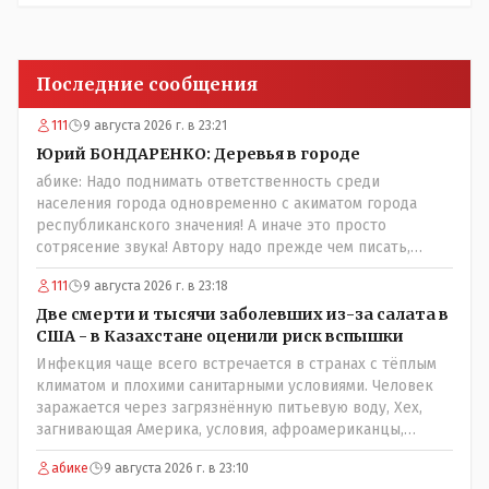
Последние сообщения
111
9 августа 2026 г. в 23:21
Юрий БОНДАРЕНКО: Деревья в городе
абике: Надо поднимать ответственность среди
населения города одновременно с акиматом города
республиканского значения! А иначе это просто
сотрясение звука! Автору надо прежде чем писать,
необходимо самому обратиться в ЖКХ акимата и
111
9 августа 2026 г. в 23:18
разобраться прежде чем своей статьей провоцировать
население города!Согласен всецело!
Две смерти и тысячи заболевших из-за салата в
США - в Казахстане оценили риск вспышки
Инфекция чаще всего встречается в странах с тёплым
климатом и плохими санитарными условиями. Человек
заражается через загрязнённую питьевую воду, Хех,
загнивающая Америка, условия, афроамериканцы,
грязная вода, отсутствие страховок, нечистоплотные
абике
9 августа 2026 г. в 23:10
мигранты и прочее.. Лучше России и Казахстана жить