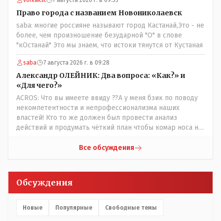
vofkakst
7 августа 2026 г. в 09:35
когда водитель должен и на дорогу смотреть, и оплату
Право города с названием Новониколаевск
контролировать , и (в редких случаях оплаты наличкой)
saba: многие россияне называют город Кастанай,Это - не
сдачу выдавать. У нас прогресс почему-то идет с
более, чем произношение безударной "О" в слове
регрессом рука об руку. Любую хорошую задумку
"кОстанай" Это мы знаем, что истоки тянутся от Кустаная
умудряемся похерить(
saba
7 августа 2026 г. в 09:28
Александр ОЛЕЙНИК: Два вопроса: «Как?» и
«Для чего?»
ACROS: Что вы имеете ввиду ??А у меня бзик по поводу
некомпетентности и непрофессионализма наших
властей! Кто то же должен был провести анализ
действий и продумать чёткий план чтобы комар носа не
подточил! Но тут явно спешили, а в аналитическом
центре либо кто то из родственников сидит, либо
Все обсуждения
ведущий специалист на Мальдивы уехал, либо всё
вместе! Пока прокатывает по вышеизложенным Вами
причинам, просто обстоятельства немного меняются по
Обсуждения
сравнению с Назарбаевскими временами, власти
решили пощупать кошелёк населения, а это уже
неизвестная в уравнении взаимоотношений власти и
Новые
Популярные
Свободные темы
народа! Тут бы как раз специалист-аналитик и