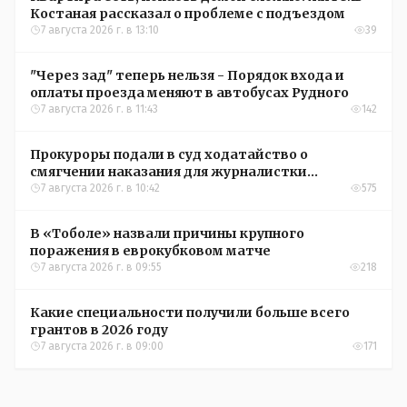
Костаная рассказал о проблеме с подъездом
7 августа 2026 г. в 13:10
39
"Через зад" теперь нельзя - Порядок входа и
оплаты проезда меняют в автобусах Рудного
7 августа 2026 г. в 11:43
142
Прокуроры подали в суд ходатайство о
смягчении наказания для журналистки
Александры Алёховой
7 августа 2026 г. в 10:42
575
В «Тоболе» назвали причины крупного
поражения в еврокубковом матче
7 августа 2026 г. в 09:55
218
Какие специальности получили больше всего
грантов в 2026 году
7 августа 2026 г. в 09:00
171