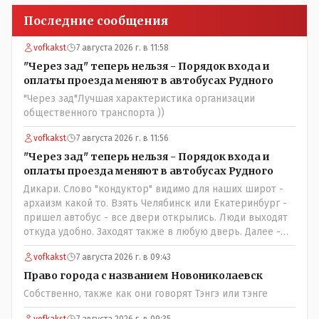
Последние сообщения
vofkakst
7 августа 2026 г. в 11:58
"Через зад" теперь нельзя - Порядок входа и
оплаты проезда меняют в автобусах Рудного
"Через зад"Лучшая характеристика организации
общественного транспорта ))
vofkakst
7 августа 2026 г. в 11:56
"Через зад" теперь нельзя - Порядок входа и
оплаты проезда меняют в автобусах Рудного
Дикари. Слово "кондуктор" видимо для наших широт -
архаизм какой то. Взять Челябинск или Екатеринбург -
пришел автобус - все двери открылись. Люди выходят
откуда удобно. Заходят также в любую дверь. Далее -
либо платишь сам (у каждой двери есть валидатор),
vofkakst
7 августа 2026 г. в 09:43
либо кондуктор подойдет с терминалом. Водитель
разгружен от вопросов оплаты, полностью
Право города с названием Новониколаевск
сконцентрировавшись на управлении автобусом.
Собственно, также как они говорят Тэнгэ или тэнге
Кондуктор - помимо удобства - несомненно рабочие
места. Сколько людей можно трудоустроить? Но зачем,