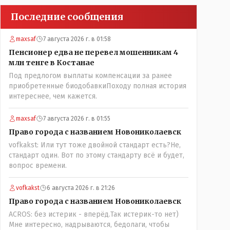
Последние сообщения
maxsaf
7 августа 2026 г. в 01:58
Пенсионер едва не перевел мошенникам 4
млн тенге в Костанае
Под предлогом выплаты компенсации за ранее
приобретенные биодобавкиПоходу полная история
интереснее, чем кажется.
maxsaf
7 августа 2026 г. в 01:55
Право города с названием Новониколаевск
vofkakst: Или тут тоже двойной стандарт есть?Не,
стандарт один. Вот по этому стандарту всё и будет,
вопрос времени.
vofkakst
6 августа 2026 г. в 21:26
Право города с названием Новониколаевск
ACROS: без истерик - вперёд.Так истерик-то нет)
Мне интересно, надрываются, бедолаги, чтобы