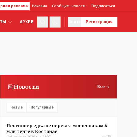
рная реклама
Реклама
Сообщить новость
Подписаться
КТЫ
АРХИВ
Войти
Регистрация
Новости
Все
Новые
Популярные
Пенсионер едва не перевел мошенникам 4
млн тенге в Костанае