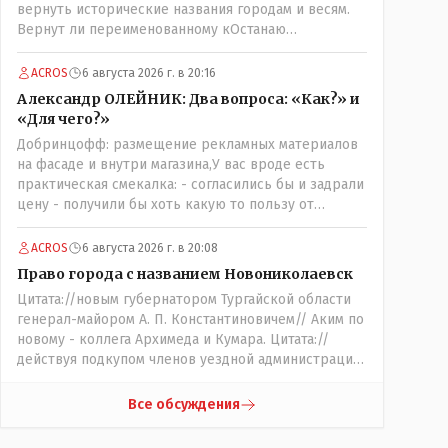
вернуть исторические названия городам и весям.
Вернут ли переименованному кОстанаю
историческое имя? Ведь для этого же эти она..
ономасты существуют)) Или тут тоже двойной
ACROS
6 августа 2026 г. в 20:16
стандарт есть?
Александр ОЛЕЙНИК: Два вопроса: «Как?» и
«Для чего?»
Добринцофф: размещение рекламных материалов
на фасаде и внутри магазина,У вас вроде есть
практическая смекалка: - согласились бы и задрали
цену - получили бы хоть какую то пользу от
будущих депутатов, как говориться- с паршивой
овцы хоть шерсти клок, тем более эта тётенька
ACROS
6 августа 2026 г. в 20:08
платила бы не со своего кармана, а с халявных,
Право города с названием Новониколаевск
партийных денег.- думаю сильно не торговалась
Цитата://новым губернатором Тургайской области
бы.
генерал-майором А. П. Константиновичем// Аким по
новому - коллега Архимеда и Кумара. Цитата://
действуя подкупом членов уездной администрации,
о// Цитата://Последовала спекуляция земельными
участками,// Интересно: - тогда был
Все обсуждения
антикорруционный комитет ??? Цитата:///
киргизское население // Казахи. Цитата://