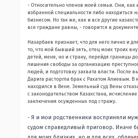
- Относительно членов моей семьи. Они, как 
избранной специальности либо находиться н
бизнесом. Но так же, как и все другие казах
все граждане равны, - говорится в документе
Назарбаев признает, что для него лично и дл
то, что мой бывший зять, отец моих троих вн
детей, меня, но и страну, перейдя границы д
лишения свободы за организацию преступно
людей, и подготовку захвата власти. После 
Дарига расторгла брак с Рахатом Алиевым. 
находился в Вене. Земельный суд Вены отказа
с законодательством Казахстана, исчисление
заключения осужденных под стражу.
- Я и мои родственники восприняли му
судом справедливый приговор. Иначе бы
для моих близких, но и для всех, облеч