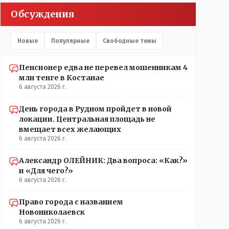
Административный персонал в 1885 году состоял из
Обсуждения
уездного начальника, старшего и младшего
помощников и двух письмоводителей, в уездном
управлении выделились отделы полиции, суда и
Новые
Популярные
Свободные темы
городской управы. Имелись уездный и
ветеринарный врачи, повивальная бабка,
фельдшер, открылась аптека.// Областной акимат -
Пенсионер едва не перевел мошенникам 4
по нынешнему. Цитата:///В честь основателя города
млн тенге в Костанае
Константиновича в Костанае не назвали улицу и не
6 августа 2026 г.
установили памятник.// vofkakst: Где ономасты,
которые топят за возвращение исторических
День города в Рудном пройдет в новой
названий?Какие проблемы, почему кто то должен
локации. Центральная площадь не
делать что то за вас- - выдвинете идею, создайте
вмещает всех желающих
инициативную группу, напишите ходатайство в
6 августа 2026 г.
гор.маслихат и без истерик - вперёд. Под лежачий
камень- вода не потечёт. Насчёт ономастов: -
Александр ОЛЕЙНИК: Два вопроса: «Как?»
нужны русскоязычные ономасты - я думаю они
и «Для чего?»
найдутся.
6 августа 2026 г.
Право города с названием
Новониколаевск
6 августа 2026 г.