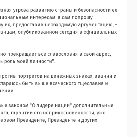
езная угроза развитию страны и безопасности ее
циональным интересам, я сам попрошу
у их, предоставив необходимую аргументацию, -
танцам, опубликованном сегодня в официальных
но прекращает все славословия в свой адрес,
ь роль моей личности".
 против портретов на денежных знаках, званий и
а стараюсь быть выше всяческого тщеславия и
щении.
мые законом "О лидере нации" дополнительные
нта, гарантии его неприкосновенности, уже
Первом Президенте, Президенте и других