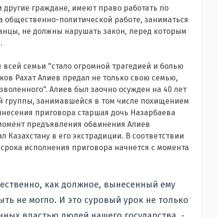
и другие граждане, имеют право работать по
а общественно-политической работе, заниматься
станцы, не должны нарушать закон, перед которым
.
я всей семьи "стало огромной трагедией и болью
уков Рахат Алиев предал не только свою семью,
озволенного". Алиев был заочно осужден на 40 лет
й группы, занимавшейся в том числе похищением
вынесения приговора старшая дочь Назарбаева
В момент предъявления обвинения Алиев
л Казахстану в его экстрадиции. В соответствии
 срока исполнения приговора начнется с момента
жественно, как должное, вынесенный ему
ть не могло. И это суровый урок не только
енных властью людей нашего государства, -