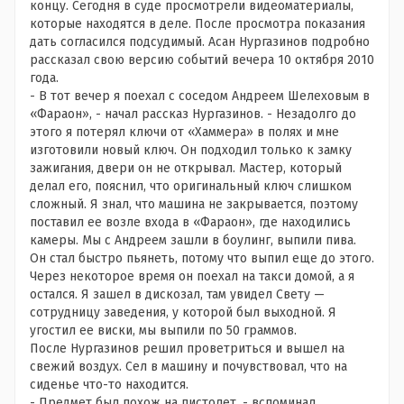
концу. Сегодня в суде просмотрели видеоматериалы,
которые находятся в деле. После просмотра показания
дать согласился подсудимый. Асан Нургазинов подробно
рассказал свою версию событий вечера 10 октября 2010
года.
- В тот вечер я поехал с соседом Андреем Шелеховым в
«Фараон», - начал рассказ Нургазинов. - Незадолго до
этого я потерял ключи от «Хаммера» в полях и мне
изготовили новый ключ. Он подходил только к замку
зажигания, двери он не открывал. Мастер, который
делал его, пояснил, что оригинальный ключ слишком
сложный. Я знал, что машина не закрывается, поэтому
поставил ее возле входа в «Фараон», где находились
камеры. Мы с Андреем зашли в боулинг, выпили пива.
Он стал быстро пьянеть, потому что выпил еще до этого.
Через некоторое время он поехал на такси домой, а я
остался. Я зашел в дискозал, там увидел Свету —
сотрудницу заведения, у которой был выходной. Я
угостил ее виски, мы выпили по 50 граммов.
После Нургазинов решил проветриться и вышел на
свежий воздух. Сел в машину и почувствовал, что на
сиденье что-то находится.
- Предмет был похож на пистолет, - вспоминал