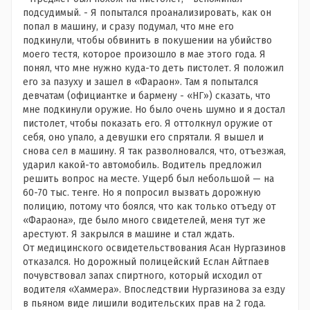
подсудимый. - Я попытался проанализировать, как он
попал в машину, и сразу подумал, что мне его
подкинули, чтобы обвинить в покушении на убийство
моего тестя, которое произошло в мае этого года. Я
понял, что мне нужно куда-то деть пистолет. Я положил
его за пазуху и зашел в «Фараон». Там я попытался
девчатам (официантке и бармену - «НГ») сказать, что
мне подкинули оружие. Но было очень шумно и я достал
пистолет, чтобы показать его. Я оттолкнул оружие от
себя, оно упало, а девушки его спрятали. Я вышел и
снова сел в машину. Я так разволновался, что, отъезжая,
ударил какой-то автомобиль. Водитель предложил
решить вопрос на месте. Ущерб был небольшой — на
60-70 тыс. тенге. Но я попросил вызвать дорожную
полицию, потому что боялся, что как только отъеду от
«Фараона», где было много свидетелей, меня тут же
арестуют. Я закрылся в машине и стал ждать.
От медицинского освидетельствования Асан Нургазинов
отказался. Но дорожный полицейский Еслан Айтпаев
почувствовал запах спиртного, который исходил от
водителя «Хаммера». Впоследствии Нургазинова за езду
в пьяном виде лишили водительских прав на 2 года.