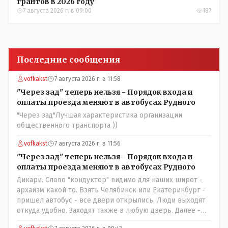
грантов в 2026 году
7 августа 2026 г. в 09:00
187
Последние сообщения
vofkakst
7 августа 2026 г. в 11:58
"Через зад" теперь нельзя - Порядок входа и
оплаты проезда меняют в автобусах Рудного
"Через зад"Лучшая характеристика организации
общественного транспорта ))
vofkakst
7 августа 2026 г. в 11:56
"Через зад" теперь нельзя - Порядок входа и
оплаты проезда меняют в автобусах Рудного
Дикари. Слово "кондуктор" видимо для наших широт -
архаизм какой то. Взять Челябинск или Екатеринбург -
пришел автобус - все двери открылись. Люди выходят
откуда удобно. Заходят также в любую дверь. Далее -
либо платишь сам (у каждой двери есть валидатор),