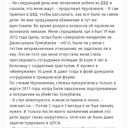
- На следующий день мне позвонили ребята из ДВД и
сказали, что меня ищут, - продолжил Нургазинов. - Я сам
приехал в ДВД, чтобы рассказать, как все было на самом
деле. Но мне предъявили обвинение и тут же
арестовали. Во время допроса вопросов об оружии не
возникало никаких. Меня спрашивали, где я был 19 мая
2012 года (день, когда было совершено нападение на
Джаксылыка Тулеубаева - «НГ»), были ли у меня с
тестем неприязненные отношения, не задолжал ли я
ему. После того как меня отпустили, меня стали
преследовать сотрудники полиции. Вскоре я лег в
больницу с сердечным приступом. Я провел в
«Жемчужине» 10 дней. И даже тогда в фойе дежурили
сотрудники в гражданской форме.
По словам Нургазинова, слежка прекратилась только в
марте 2011 года, когда были задержаны подозреваемые
в покушении на убийство Тулеубаева.
- Я стал неинтересен, и меня оставили в покое, -
пояснил он. - Потом 2 года и 3 месяца я не был никому
нужен. И только после моего назначения акимом это
дело вдруг снова закрутилось, хотя оно не было даже
зарегистрировано в ЦПСИ.