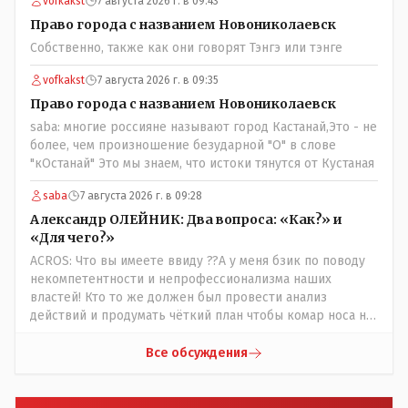
vofkakst
7 августа 2026 г. в 09:43
либо кондуктор подойдет с терминалом. Водитель
разгружен от вопросов оплаты, полностью
Право города с названием Новониколаевск
сконцентрировавшись на управлении автобусом.
Собственно, также как они говорят Тэнгэ или тэнге
Кондуктор - помимо удобства - несомненно рабочие
места. Сколько людей можно трудоустроить? Но зачем,
vofkakst
7 августа 2026 г. в 09:35
когда водитель должен и на дорогу смотреть, и оплату
Право города с названием Новониколаевск
контролировать , и (в редких случаях оплаты наличкой)
saba: многие россияне называют город Кастанай,Это - не
сдачу выдавать. У нас прогресс почему-то идет с
более, чем произношение безударной "О" в слове
регрессом рука об руку. Любую хорошую задумку
"кОстанай" Это мы знаем, что истоки тянутся от Кустаная
умудряемся похерить(
saba
7 августа 2026 г. в 09:28
Александр ОЛЕЙНИК: Два вопроса: «Как?» и
«Для чего?»
ACROS: Что вы имеете ввиду ??А у меня бзик по поводу
некомпетентности и непрофессионализма наших
властей! Кто то же должен был провести анализ
действий и продумать чёткий план чтобы комар носа не
подточил! Но тут явно спешили, а в аналитическом
центре либо кто то из родственников сидит, либо
Все обсуждения
ведущий специалист на Мальдивы уехал, либо всё
вместе! Пока прокатывает по вышеизложенным Вами
причинам, просто обстоятельства немного меняются по