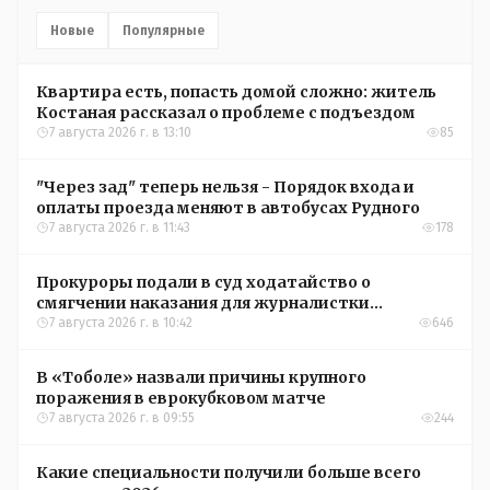
Новые
Популярные
Квартира есть, попасть домой сложно: житель
Костаная рассказал о проблеме с подъездом
7 августа 2026 г. в 13:10
85
"Через зад" теперь нельзя - Порядок входа и
оплаты проезда меняют в автобусах Рудного
7 августа 2026 г. в 11:43
178
Прокуроры подали в суд ходатайство о
смягчении наказания для журналистки
Александры Алёховой
7 августа 2026 г. в 10:42
646
В «Тоболе» назвали причины крупного
поражения в еврокубковом матче
7 августа 2026 г. в 09:55
244
Какие специальности получили больше всего