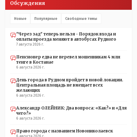
Обсуждения
сравнению с Назарбаевскими временами, власти
решили пощупать кошелёк населения, а это уже
неизвестная в уравнении взаимоотношений власти и
Новые
Популярные
Свободные темы
народа! Тут бы как раз специалист-аналитик и
пригодился бы!
"Через зад" теперь нельзя - Порядок входа и
оплаты проезда меняют в автобусах Рудного
7 августа 2026 г.
Пенсионер едва не перевел мошенникам 4 млн
тенге в Костанае
6 августа 2026 г.
День города в Рудном пройдет в новой локации.
Центральная площадь не вмещает всех
желающих
6 августа 2026 г.
Александр ОЛЕЙНИК: Два вопроса: «Как?» и «Для
чего?»
6 августа 2026 г.
Право города с названием Новониколаевск
6 августа 2026 г.