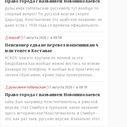
Право города с названием Новониколаевск
дульсинея тобЫльская: русскиеНу тут вообще то
спорный вопрос! По русской версии скорее
Царьград. Константиние это арабское название, но
даже если с 1930 года со времени официального
переименования брать что можно назвать
историческим названием города? С 1930 уже тоже
maxsaf
7 августа 2026 г. в 08:58
почти 100 лет прошло! Сменилось несколько
Пенсионер едва не перевел мошенникам 4
поколений ! Это просто краеведческий факт и не
млн тенге в Костанае
более того!
ACROS: они его крутили по полной за эти
биодобавки.Как вообще можно вестись на всякие
разводы по телефону. Я вообще все практически
звонки сбрасываю, кроме пары проверенных
контактов. Один раз мне мой банк позвонил, не
мошенники. Я приехал туда, в банк, нашел того, кто
дульсинея тобЫльская
7 августа 2026 г. в 08:19
мне звонил, притащил к главному менеджеру и
Право города с названием Новониколаевск
обоим сказал: ещё один такой звонок, без разницы,
saba: Был например Константинополь в римской
какая причина, и я счета свои у вас позакрываю.
версии, стал Стамбул в турецкой, какое название
Остальные входящие сразу в бан, по умолчанию для
здесь историческое?Констатинополь и Стамбул -
меня любой входящий - Скам, пока не доказано
это, как раз таки, русские версии. Изачально этот
обратное - Zero trust. Все созвоны - только на
город по-гречески назывался Бизантиов, а на
верифицируемые номера.