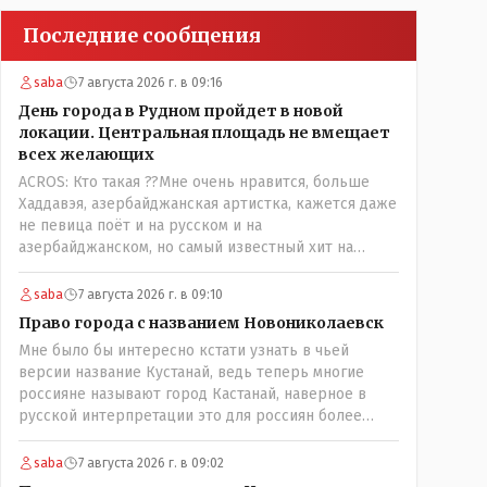
Последние сообщения
saba
7 августа 2026 г. в 09:16
День города в Рудном пройдет в новой
локации. Центральная площадь не вмещает
всех желающих
ACROS: Кто такая ??Мне очень нравится, больше
Хаддавэя, азербайджанская артистка, кажется даже
не певица поёт и на русском и на
азербайджанском, но самый известный хит на
турецком. У неё очень необычный низкий тембр
голоса!
saba
7 августа 2026 г. в 09:10
Право города с названием Новониколаевск
Мне было бы интересно кстати узнать в чьей
версии название Кустанай, ведь теперь многие
россияне называют город Кастанай, наверное в
русской интерпретации это для россиян более
удобно? Просто в чисто познавательных целях
может кто из лингвистов или краеведов может
saba
7 августа 2026 г. в 09:02
пояснить!