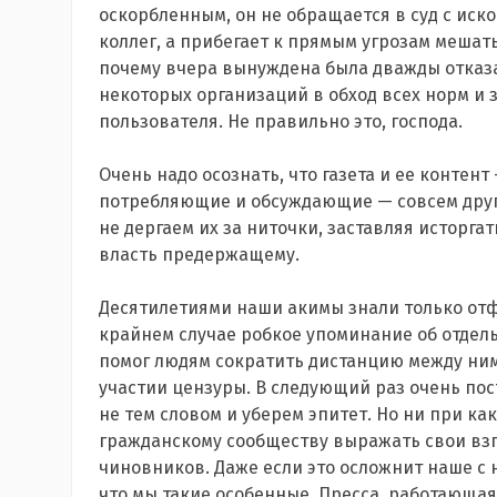
оскорбленным, он не обращается в суд с иско
коллег, а прибегает к прямым угрозам меша
почему вчера вынуждена была дважды отказ
некоторых организаций в обход всех норм и
пользователя. Не правильно это, господа.
Очень надо осознать, что газета и ее контент 
потребляющие и обсуждающие — совсем друго
не дергаем их за ниточки, заставляя исторг
власть предержащему.
Десятилетиями наши акимы знали только от
крайнем случае робкое упоминание об отдел
помог людям сократить дистанцию между ни
участии цензуры. В следующий раз очень пос
не тем словом и уберем эпитет. Но ни при ка
гражданскому сообществу выражать свои взгл
чиновников. Даже если это осложнит наше с
что мы такие особенные. Пресса, работающая 