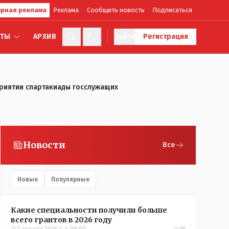
рная реклама
Реклама
Сообщить новость
Подписаться
КТЫ
АРХИВ
Войти
Регистрация
приятии спартакиады госслужащих
Новости
Все
Новые
Популярные
Какие специальности получили больше
всего грантов в 2026 году