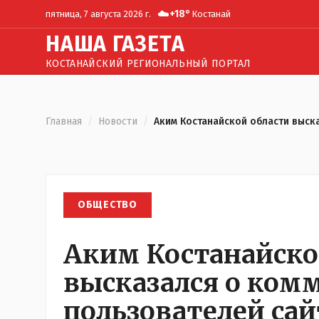
☁️
+
18
°
пятница, 7 августа 2026 г.
Костанай
Н
АША
Г
АЗЕТА
КОСТАНАЙСКИЙ РЕГИОНАЛЬНЫЙ ПОРТАЛ
Главная
/
Новости
/
Аким Костанайской области выска
ОБЩЕСТВО
Аким Костанайско
высказался о ком
пользователей сайт