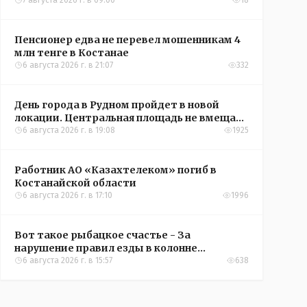
7 августа 2026 г. в 09:00
18
Пенсионер едва не перевел мошенникам 4
млн тенге в Костанае
6 августа 2026 г. в 21:07
332
День города в Рудном пройдет в новой
локации. Центральная площадь не вмещает
всех желающих
6 августа 2026 г. в 19:08
1925
Работник АО «Казахтелеком» погиб в
Костанайской области
6 августа 2026 г. в 17:10
1996
Вот такое рыбацкое счастье - За
нарушение правил езды в колонне
оштрафовали участников соревнований в
6 августа 2026 г. в 15:57
638
Аркалыке