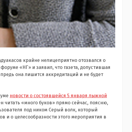
дуакасов крайне нелицеприятно отозвался о
оруме «НГ» и заявил, что газета, допустившая
предь она лишится аккредитаций и не будет
руме
новости о состоявшейся 5 января лыжной
ен читать «много буков» прямо сейчас, поясню,
зователя под ником Серый волк, который
ов и о целесообразности этого мероприятия в