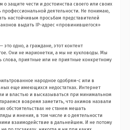
м о защите чести и достоинства своего или своих
ть профессиональной деятельности. Не понимаю,
ать настойчивым просьбам представителей
 законов выдать IP-адрес «провинившегося»
— это одно, а граждане, этот контент
е. Они не марионетки, а мы не кукловоды. Мы
ать слова, приятные или не приятные конкретному
фильтрованное народное одобрям-с или в
ьных еще имеющихся недостатках. Интернет
ми и властью и высказываться при минимальном
тараемся вовремя заметить, что акимов назвали
ких обстоятельствах не станем мешать
яды и мнения, в том числе и о деятельности
 ними взаимодействие в дальнейшем. И не потому
не по госзаказу, никогда и ни при каких