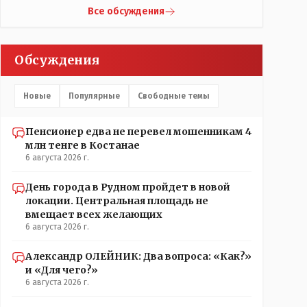
латыни - Бизантинум. Потом он стал
Все обсуждения
Константинополисом. Турки до 1930 года назваали
его Константиние. И лишь в 1930 году
переименовали в Истанбул.
Обсуждения
Новые
Популярные
Свободные темы
Пенсионер едва не перевел мошенникам 4
млн тенге в Костанае
6 августа 2026 г.
День города в Рудном пройдет в новой
локации. Центральная площадь не
вмещает всех желающих
6 августа 2026 г.
Александр ОЛЕЙНИК: Два вопроса: «Как?»
и «Для чего?»
6 августа 2026 г.