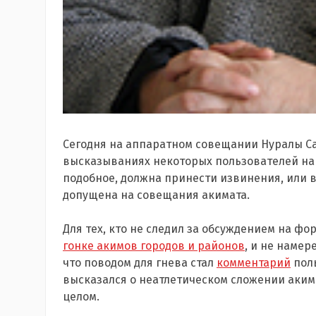
Сегодня на аппаратном совещании Нуралы Са
высказываниях некоторых пользователей на ф
подобное, должна принести извинения, или в
допущена на совещания акимата.
Для тех, кто не следил за обсуждением на фо
гонке акимов городов и районов
, и не намер
что поводом для гнева стал
комментарий
поль
высказался о неатлетическом сложении аким
целом.