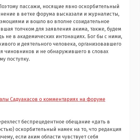
Поэтому пассажи, носящие явно оскорбительный
мнение в ветке форума высказали и журналисты,
 эмоциями и вошло во вполне созидательное
ившая толчком для заявления акима, также, будем
ь не в академических интонациях. Бог бы с ними,
живого и деятельного человека, организовавшего
я чиновников и не обнаружившего в словах
му поступку.
ралы Садуакасов о комментариях на форуме
ерехлест беспрецедентное обещание «дать в
остью) оскорбительный намек на то, что редакция
чему, если аким области чувствует себя