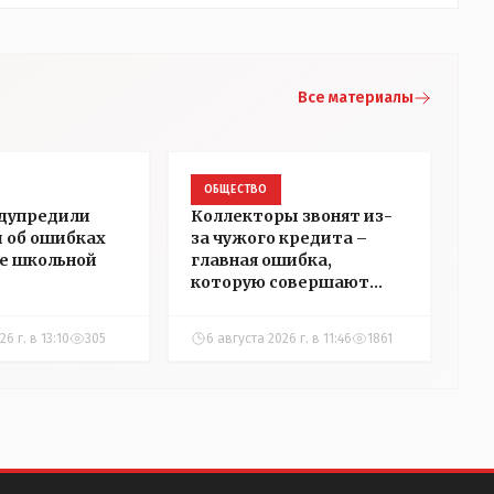
Все материалы
ОБЩЕСТВО
дупредили
Коллекторы звонят из-
 об ошибках
за чужого кредита –
е школьной
главная ошибка,
которую совершают
казахстанцы
6 г. в 13:10
305
6 августа 2026 г. в 11:46
1861