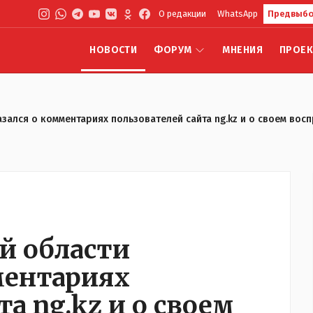
О редакции
WhatsApp
Предвыбо
НОВОСТИ
ФОРУМ
МНЕНИЯ
ПРОЕ
зался о комментариях пользователей сайта ng.kz и о своем вос
й области
ментариях
а ng.kz и о своем