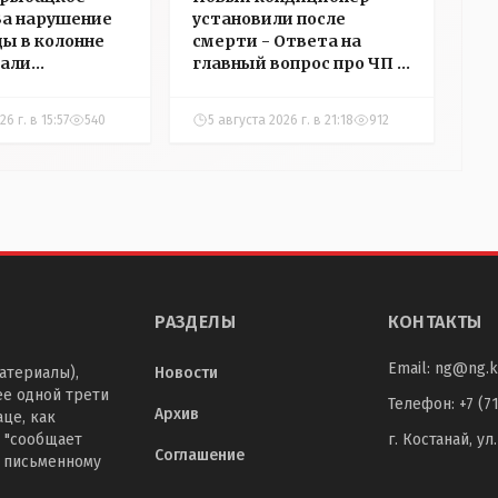
 За нарушение
установили после
ды в колонне
смерти - Ответа на
али
главный вопрос про ЧП в
в
детском центре
ний в
Костаная "НГ"
6 г. в 15:57
540
5 августа 2026 г. в 21:18
912
добивалась три дня
РАЗДЕЛЫ
КОНТАКТЫ
Email:
ng@ng.k
атериалы),
Новости
ее одной трети
Телефон
:
+7 (7
Архив
це, как
 "сообщает
г. Костанай, ул
Соглашение
о письменному