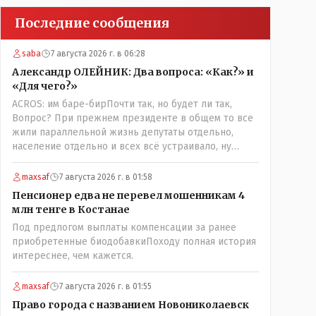
Последние сообщения
saba
7 августа 2026 г. в 06:28
Александр ОЛЕЙНИК: Два вопроса: «Как?» и
«Для чего?»
ACROS: им баре-бирПочти так, но будет ли так,
Вопрос? При прежнем президенте в общем то все
жили параллельной жизнь депутаты отдельно,
население отдельно и всех всё устраивало, ну
кроме отдельных очень активных членов общества,
их всегда быстро выявляли и кого за границу, кого
maxsaf
7 августа 2026 г. в 01:58
в камеру, но они не делали погоду в общественно-
Пенсионер едва не перевел мошенникам 4
политической жизни страны! А теперь когда власть
млн тенге в Костанае
потихоньку забирается в карман к народу многим
Под предлогом выплаты компенсации за ранее
уже хочется спросить у депутатов:" А народные ли
приобретенные биодобавкиПоходу полная история
вы избранники?" Но те глухо отгородились
интереснее, чем кажется.
обезличивающей стеной партии, которую якобы мы
избрали и спросить увы не получается! Парадкс в
том что и власти это не особо нужно, когда пар
maxsaf
7 августа 2026 г. в 01:55
скапливается, ему требуется выход, а депутаты
Право города с названием Новониколаевск
были бы идеальным барашком на заклание! Но как