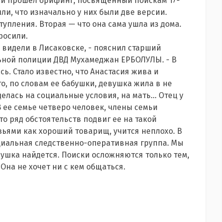
сти прошел брифинг, посвященный поискам 17-
ли, что изначально у них были две версии.
упления. Вторая — что она сама ушла из дома.
росили.
 видели в Лисаковске, - пояснил старший
ной полиции ДВД Мухамеджан ЕРБОЛУЛЫ. - В
. Стало известно, что Анастасия жива и
то, по словам ее бабушки, девушка жила в не
елась на социальные условия, на мать... Отец у
В ее семье четверо человек, члены семьи
 ряд обстоятельств подвиг ее на такой
зьями как хороший товарищ, учится неплохо. В
циальная следственно-оперативная группа. Мы
вушка найдется. Поиски осложняются только тем,
 Она не хочет ни с кем общаться.