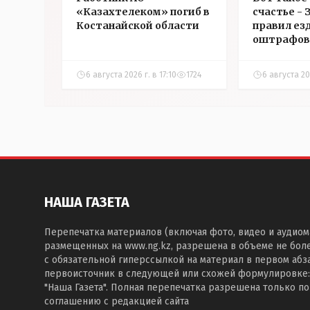
«Казахтелеком» погиб в
счастье -
Костанайской области
правил ез
оштрафов
участнико
соревнова
6 августа 2026 г. в 17:10
1724
6 августа 202
Аркалыке
НАША ГАЗЕТА
Перепечатка материалов (включая фото, видео и аудиом
размещенных на www.ng.kz, разрешена в объеме не бол
с обязательной гиперссылкой на материал в первом абза
первоисточник в следующей или схожей формулировке:
"Наша Газета". Полная перепечатка разрешена только п
соглашению с редакцией сайта