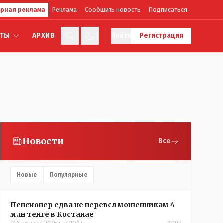
рная реклама
Реклама
Сообщить новость
Подписаться
КТЫ
АРХИВ
Войти
Регистрация
Новости
Все
Новые
Популярные
Пенсионер едва не перевел мошенникам 4
млн тенге в Костанае