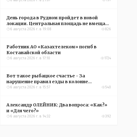
6 августа 2026 г. в 21:07
197
День города в Рудном пройдет в новой
локации. Центральная площадь не вмещает
всех желающих
6 августа 2026 г. в 19:08
826
Работник АО «Казахтелеком» погиб в
Костанайской области
6 августа 2026 г. в 17:10
1724
Вот такое рыбацкое счастье - За
нарушение правил езды в колонне
оштрафовали участников соревнований в
6 августа 2026 г. в 15:57
540
Аркалыке
Александр ОЛЕЙНИК: Два вопроса: «Как?»
и «Для чего?»
6 августа 2026 г. в 14:32
392