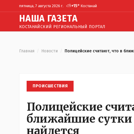
⛅
+
15
°
пятница, 7 августа 2026 г.
Костанай
Н
АША
Г
АЗЕТА
КОСТАНАЙСКИЙ РЕГИОНАЛЬНЫЙ ПОРТАЛ
Главная
/
Новости
/
Полицейские считают, что в ближ
ПРОИСШЕСТВИЯ
Полицейские счита
ближайшие сутки 
найдется