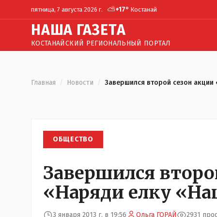
⛅
+
17
°
пятница, 7 августа 2026 г.
Костанай
Н
АША
Г
АЗЕТА
КОСТАНАЙСКИЙ РЕГИОНАЛЬНЫЙ ПОРТАЛ
Главная
/
Новости
/
Завершился второй сезон акции 
ОБЩЕСТВО
Завершился второ
«Наряди елку «На
3 января 2013 г. в 19:56
Ольга ГОРАЙ
2931 про