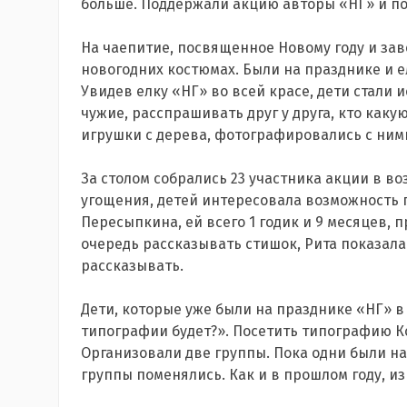
больше. Поддержали акцию авторы «НГ» и пол
На чаепитие, посвященное Новому году и за
новогодних костюмах. Были на празднике и ело
Увидев елку «НГ» во всей красе, дети стали 
чужие, расспрашивать друг у друга, кто каку
игрушки с дерева, фотографировались с ним
За столом собрались 23 участника акции в возр
угощения, детей интересовала возможность 
Пересыпкина, ей всего 1 годик и 9 месяцев, п
очередь рассказывать стишок, Рита показала н
рассказывать.
Дети, которые уже были на празднике «НГ» в 
типографии будет?». Посетить типографию Ко
Организовали две группы. Пока одни были на
группы поменялись. Как и в прошлом году, и