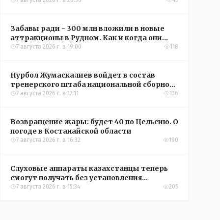
кредиты на жильё в сёлах Казахстана
7 августа 2026 г. в 20:56
45
Забавы ради - 300 млн вложили в новые
аттракционы в Рудном. Как и когда они
окупятся?
7 августа 2026 г. в 19:00
118
Нурбол Жумаскалиев войдет в состав
тренерского штаба национальной сборной
Казахстана по футболу
7 августа 2026 г. в 17:11
136
Возвращение жары: будет 40 по Цельсию. О
погоде в Костанайской области
7 августа 2026 г. в 16:32
190
Слуховые аппараты казахстанцы теперь
смогут получать без установления
инвалидности
7 августа 2026 г. в 15:34
205