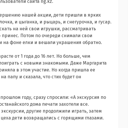
ьзователи сайта ng.kz.
вершению нашей акции, дети пришли в ярких
чка, и цыганка, и рыцарь, и снегурочка, и гусар.
искать на ней свои игрушки, рассматривать
ю принес. Потом по очереди снимали свои
и на фоне елки и вешали украшения обратно.
асте от 1 года до 16 лет. Но больше, чем
поиграть с новыми знакомыми. Даже Маргарита
риняла в этом участие. Но когда пришла ее
а папу и сказала, что стих будет он
прошлом году, сразу спросили: «А экскурсия по
станайского дома печати захотели все.
 экскурсии, другие продолжили играть, затем
з цеха дети возвращались с горящими глазами.