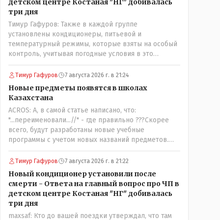
детском центре Костаная "НГ" добивалась
три дня
Тимур Гафуров: Также в каждой группе
установлены кондиционеры, питьевой и
температурный режимы, которые взяты на особый
контроль, учитывая погодные условия в это
лето.Мы решили. что это - противоречие. Вы
считаете иначе?Ну тут противоречия нет. Этот
Тимур Гафуров
7 августа 2026 г. в 21:24
комментарий прозвучал на следующий день после
Новые предметы появятся в школах
трагедии, то есть 29 июля, когда спешно
Казахстана
установили и воду, и новые кондиционеры, и
ACROS: А, в самой статье написано, что:
впервые поставили температурный режим на
"...переименовали...//" - где правильно ???Скорее
контроль. То есть первая часть - информация до
всего, будут разработаны новые учебные
трагедии, вторая часть - информация после
программы с учетом новых названий предметов.
трагедии, когда все уже было исправлено.
Так что предметы - новые. Хоть и
переименованные)
Тимур Гафуров
7 августа 2026 г. в 21:22
Новый кондиционер установили после
смерти - Ответа на главный вопрос про ЧП в
детском центре Костаная "НГ" добивалась
три дня
maxsaf: Кто до вашей поездки утверждал, что там