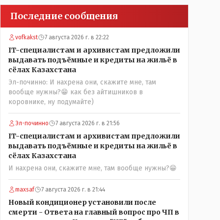
Последние сообщения
vofkakst
7 августа 2026 г. в 22:22
IT-специалистам и архивистам предложили
выдавать подъёмные и кредиты на жильё в
сёлах Казахстана
Эл-починно: И нахрена они, скажите мне, там
вообще нужны?😁 как без айтишников в
коровнике, ну подумайте)
Эл-починно
7 августа 2026 г. в 21:56
IT-специалистам и архивистам предложили
выдавать подъёмные и кредиты на жильё в
сёлах Казахстана
И нахрена они, скажите мне, там вообще нужны?😁
maxsaf
7 августа 2026 г. в 21:44
Новый кондиционер установили после
смерти - Ответа на главный вопрос про ЧП в