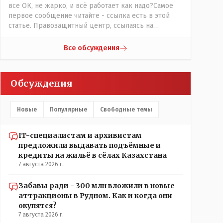
все ОК, не жарко, и всё работает как надо?Самое
первое сообщение читайте - ссылка есть в этой
статье. Правозащитный центр, ссылаясь на
обсуждение сотрудников интерната в рабочем
чате, которые прислали ему в виде
Все обсуждения
аудиосообщений, пишет, что воспитатели долго
добивались установки кондиционеров в
помещениях, где есть дети, однако к настоящему
Обсуждения
времени их установили только в помещениях,
предназначенных для административно-
управленческого персонала. И Также в каждой
Новые
Популярные
Свободные темы
группе установлены кондиционеры, питьевой и
температурный режимы, которые взяты на особый
контроль, учитывая погодные условия в это лето.
IT-специалистам и архивистам
Мы решили. что это - противоречие. Вы считаете
предложили выдавать подъёмные и
иначе?
кредиты на жильё в сёлах Казахстана
7 августа 2026 г.
Забавы ради - 300 млн вложили в новые
аттракционы в Рудном. Как и когда они
окупятся?
7 августа 2026 г.