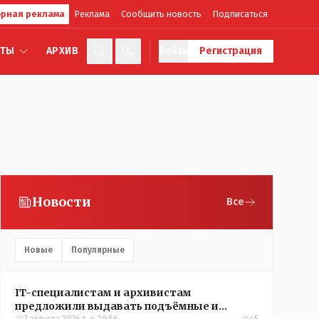
рная реклама
Реклама
Сообщить новость
Подписаться
КТЫ
АРХИВ
Войти
Регистрация
Новости
Все
Новые
Популярные
IT-специалистам и архивистам
предложили выдавать подъёмные и