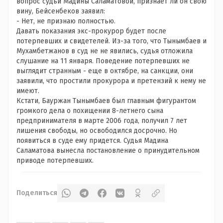
вопрос судьи Мадины Саламатовой, признает ли он свою
вину, Бейсенбеков заявил:
- Нет, не признаю полностью.
Давать показания экс-прокурор будет после
потерпевших и свидетелей. Из-за того, что Тынымбаев и
Мухамбетжанов в суд не не явились, судья отложила
слушание на 11 января. Поведение потерпевших не
выглядит странным - еще в октябре, на санкции, они
заявили, что простили прокурора и претензий к нему не
имеют.
Кстати, Бауржан Тынымбаев был главным фигурантом
громкого дела о похищении 8-летнего сына
предпринимателя в марте 2006 года, получил 7 лет
лишения свободы, но освободился досрочно. Но
появиться в суде ему придется. Судья Мадина
Саламатова вынесла постановление о принудительном
приводе потерпевших.
Поделиться