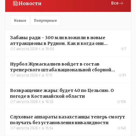
Новости
Все
Новые
Популярные
Забавы ради - 300 млн вложили в новые
аттракционы в Рудном. Как и когда они
окупятся?
7 августа 2026 г. в 19:00
7
Нурбол Жумаскалиев войдет в состав
тренерского штаба национальной сборной
Казахстана по футболу
7 августа 2026 г. в 17:11
91
Возвращение жары: будет 40 по Цельсию. О
погоде в Костанайской области
7 августа 2026 г. в 16:32
136
Слуховые аппараты казахстанцы теперь смогут
получать без установления инвалидности
7 августа 2026 г. в 15:34
143