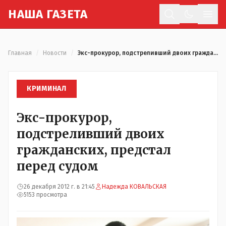
Н
АША
Г
АЗЕТА
Отк
Главная
/
Новости
/
Экс-прокурор, подстреливший двоих гражданских, предстал перед судом
КРИМИНАЛ
Экс-прокурор,
подстреливший двоих
гражданских, предстал
перед судом
26 декабря 2012 г. в 21:45
Надежда КОВАЛЬСКАЯ
5153 просмотра