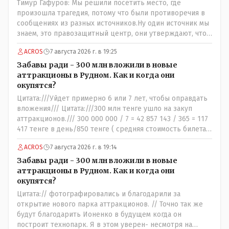
Тимур Гафуров: Мы решили посетить место, где
произошла трагедия, потому что были противоречия в
сообщениях из разных источников.Ну один источник мы
знаем, это правозащитный центр, они утверждают, что
ничего толком не работало на момент трагедии. А кто
ACROS
7 августа 2026 г. в 19:25
второй источник, с противоречивой информацией? Кто
до вашей поездки утверждал, что там все ОК, не жарко,
Забавы ради - 300 млн вложили в новые
и всё работает как надо?
аттракционы в Рудном. Как и когда они
окупятся?
Цитата:///Уйдет примерно 6 или 7 лет, чтобы оправдать
вложения/// Цитата:///300 млн тенге ушло на закуп
аттракционов./// 300 000 000 / 7 = 42 857 143 / 365 = 117
417 тенге в день/850 тенге ( средняя стоимость билета)
- 138 человек в день - такая должна быть средняя
ACROS
7 августа 2026 г. в 19:14
минимальная ежедневная посещаемость этих
атракционов и только лишь для того что бы "отбить"
Забавы ради - 300 млн вложили в новые
стоимость оборудования, прибавьте сюда ещё :-
аттракционы в Рудном. Как и когда они
зарплата персонала, налоги, амортизация оборудования,
окупятся?
его техобслуживание, покупка запчастей,
Цитата:// фотографировались и благодарили за
электроэнергия, накладные и другие непредвиденные
открытие нового парка аттракционов. // Точно так же
расходы. И это не отнимая морозные дни, непогоду и
будут благодарить Ионенко в будущем когда он
прочие нерабочие дни.
построит технопарк. Я в этом уверен- несмотря на