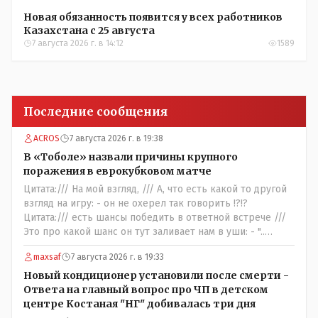
Новая обязанность появится у всех работников
Казахстана с 25 августа
7 августа 2026 г. в 14:12
1589
Последние сообщения
ACROS
7 августа 2026 г. в 19:38
В «Тоболе» назвали причины крупного
поражения в еврокубковом матче
Цитата:/// На мой взгляд, /// А, что есть какой то другой
взгляд на игру: - он не охерел так говорить !?!?
Цитата:/// есть шансы победить в ответной встрече ///
Это про какой шанс он тут заливает нам в уши: - "..
забить на своём поле ЧЕТЫРЕ гола и при этом не
maxsaf
7 августа 2026 г. в 19:33
пропустить ни ОДНОГО,,,,"- сказки Венского леса.
Цитата://я поздравляю их с этой победой// Значит
Новый кондиционер установили после смерти -
морально: - игроки Тобола уже проиграли ответную
Ответа на главный вопрос про ЧП в детском
встречу: - чудо на поле не бывает, если только у тебя в
центре Костаная "НГ" добивалась три дня
команде играет сам Марадона....