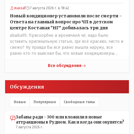
усилия некоего блогера и 50 примкнувших к нему кучки
maxsaf
7 августа 2026 г. в 18:42
рудненских манкуртов. По традиции нашего пенсионера
завершу свой комент строками из советской песни:
Новый кондиционер установили после смерти -
"...это наша с тобою страна- это наша с тобой
Ответа на главный вопрос про ЧП в детском
биография...."
центре Костаная "НГ" добивалась три дня
abaika95: Прискорбно и ироничноА чё, надо было
оставить оригинальную статью, где всё красиво, чисто и
свежо? Ну правда бы всё равно вышла наружу, все
равно кто-то выяснил бы, что новые кондиционеры
установлены ПОСЛЕ смерти ребенка. Или тебе такой
вариант не нравится? Ты вообще на чьей стороне в этой
Все обсуждения
истории? Прискорбно и иронично то, что кондиционеры
заменили после происшествия, и уже после этого
пустили журналистов посмотреть, типа у нас всё
Обсуждения
хорошо, смотрите, мальчик просто больной был.
Новые
Популярные
Свободные темы
Забавы ради - 300 млн вложили в новые
аттракционы в Рудном. Как и когда они окупятся?
7 августа 2026 г.