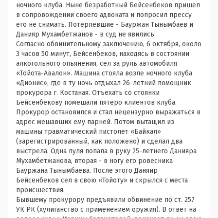
ночного клуба. Ныне безработный Бейсенбеков пришел
в сопровождении своего адвоката и попросил прессу
его не снимать. Потерпевшие - Бауржан Тынымбаев и
Данияр Мухамбетжанов - в суд не явились.
Согласно обвинительному заключению, 6 октября, около
3 часов 50 минут, Бейсенбеков, находясь в состоянии
алкогольного опьянения, сел за руль автомобиля
«Тойота-Авалон». Машина стояла возле ночного клуба
«Дионис», где в ту ночь отдыхал 26-летний помощник
прокурора г. Костаная. Отъехать со стоянки
Бейсенбекову помешали пятеро клиентов клуба.
Прокурор остановился и стал нецензурно выражаться в
адрес мешавших ему парней. Потом вытащил из
машины травматический пистолет «Байкал»
(зарегистрированный, как положено) и сделал два
выстрела. Одна пуля попала в руку 25-летнего Данияра
Мухамбетжанова, вторая - в ногу его ровесника
Бауржана Тынымбаева. После этого Даняир
Бейсенбеков сел в свою «Тойоту» и скрылся с места
происшествия.
Бывшему прокурору предъявили обвинение по ст. 257
УК РК (хулиганство с применением оружия). В ответ на