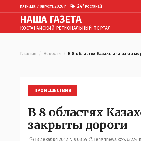
🌤️
+
24
°
пятница, 7 августа 2026 г.
Костанай
Н
АША
Г
АЗЕТА
КОСТАНАЙСКИЙ РЕГИОНАЛЬНЫЙ ПОРТАЛ
Главная
/
Новости
/
В 8 областях Казахстана из-за м
ПРОИСШЕСТВИЯ
В 8 областях Каза
закрыты дороги
18 декабря 2012 г. в 03:59
Tengrinews.kz
3224 