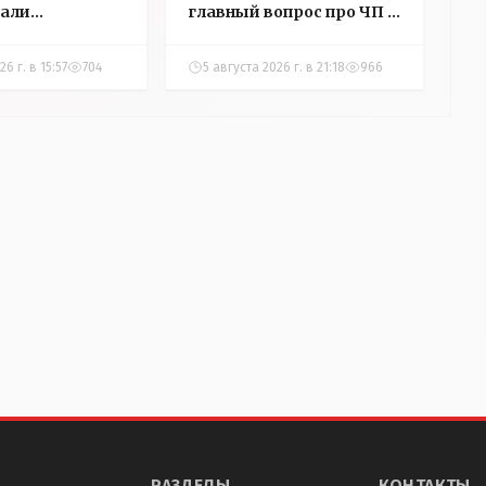
али
главный вопрос про ЧП в
в
детском центре
ний в
Костаная "НГ"
6 г. в 15:57
704
5 августа 2026 г. в 21:18
966
добивалась три дня
РАЗДЕЛЫ
КОНТАКТЫ