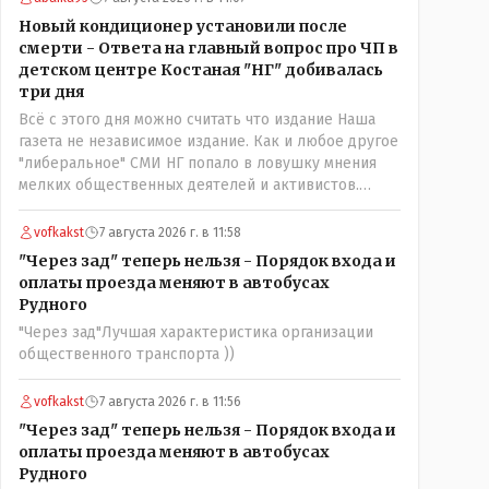
нехорошее? Ну и сейчас значит не надо. Обойдёмся
Новый кондиционер установили после
как-нибудь vofkakst: Где ономасты, которые топят
смерти - Ответа на главный вопрос про ЧП в
за возвращение исторических названийТак
детском центре Костаная "НГ" добивалась
вернули же историческое Кустанай коренное
три дня
название городишка
Всё с этого дня можно считать что издание Наша
газета не независимое издание. Как и любое другое
"либеральное" СМИ НГ попало в ловушку мнения
мелких общественных деятелей и активистов.
Теперь любой активист и НПОшник будет поносить
и диктовать условия газете информационно
vofkakst
7 августа 2026 г. в 11:58
бомбордируя ее пока та не начнет писать "как
"Через зад" теперь нельзя - Порядок входа и
надо" определенному кругу лиц. Редакторская
оплаты проезда меняют в автобусах
политика, коллектив журналистов уже ниче не
Рудного
значат. Прискорбно и иронично
"Через зад"Лучшая характеристика организации
общественного транспорта ))
vofkakst
7 августа 2026 г. в 11:56
"Через зад" теперь нельзя - Порядок входа и
оплаты проезда меняют в автобусах
Рудного