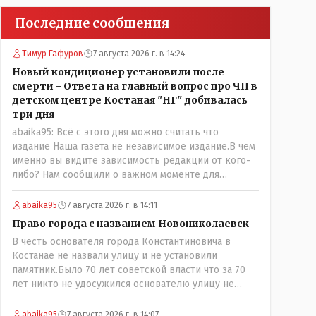
Последние сообщения
Тимур Гафуров
7 августа 2026 г. в 14:24
Новый кондиционер установили после
смерти - Ответа на главный вопрос про ЧП в
детском центре Костаная "НГ" добивалась
три дня
abaika95: Всё с этого дня можно считать что
издание Наша газета не независимое издание.В чем
именно вы видите зависимость редакции от кого-
либо? Нам сообщили о важном моменте для
описываемой истории. И редакция отреагировала
бы дополнительным исследованием на такие
abaika95
7 августа 2026 г. в 14:11
вопрос от любого читателя. Писать "как надо"
Право города с названием Новониколаевск
редакция не будет. Но мы будем публиковать
В честь основателя города Константиновича в
полную и объективную информацию. А потом
Костанае не назвали улицу и не установили
продолжать тему. если выяснятся новые
памятник.Было 70 лет советской власти что за 70
обстоятельства.
лет никто не удосужился основателю улицу не
назвать? Не комильфо было генерал-губернаторам
улицы дарить? При СССР что то знали о нем такое
abaika95
7 августа 2026 г. в 14:07