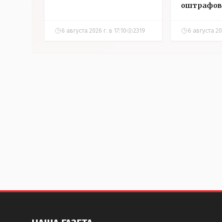
оштрафов
участнико
соревнова
6 августа 2026 г. в 17:10
2319
6 августа 202
Аркалыке