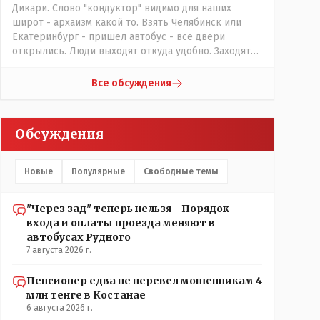
Дикари. Слово "кондуктор" видимо для наших
широт - архаизм какой то. Взять Челябинск или
Екатеринбург - пришел автобус - все двери
открылись. Люди выходят откуда удобно. Заходят
также в любую дверь. Далее - либо платишь сам (у
каждой двери есть валидатор), либо кондуктор
Все обсуждения
подойдет с терминалом. Водитель разгружен от
вопросов оплаты, полностью
сконцентрировавшись на управлении автобусом.
Обсуждения
Кондуктор - помимо удобства - несомненно
рабочие места. Сколько людей можно
трудоустроить? Но зачем, когда водитель должен и
Новые
Популярные
Свободные темы
на дорогу смотреть, и оплату контролировать , и (в
редких случаях оплаты наличкой) сдачу выдавать. У
нас прогресс почему-то идет с регрессом рука об
"Через зад" теперь нельзя - Порядок
руку. Любую хорошую задумку умудряемся
входа и оплаты проезда меняют в
похерить(
автобусах Рудного
7 августа 2026 г.
Пенсионер едва не перевел мошенникам 4
млн тенге в Костанае
6 августа 2026 г.