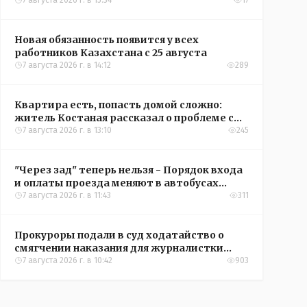
инвалидности
7 августа 2026 г. в 15:34
17
Новая обязанность появится у всех
работников Казахстана с 25 августа
7 августа 2026 г. в 14:12
289
Квартира есть, попасть домой сложно:
житель Костаная рассказал о проблеме с
подъездом
7 августа 2026 г. в 13:10
245
"Через зад" теперь нельзя - Порядок входа
и оплаты проезда меняют в автобусах
Рудного
7 августа 2026 г. в 11:43
311
Прокуроры подали в суд ходатайство о
смягчении наказания для журналистки
Александры Алёховой
7 августа 2026 г. в 10:42
903