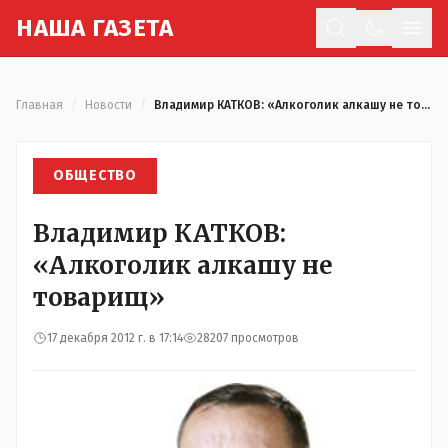
Н
АША
Г
АЗЕТА
Отк
Главная
/
Новости
/
Владимир КАТКОВ: «Алкоголик алкашу не товарищ»
ОБЩЕСТВО
Владимир КАТКОВ:
«Алкоголик алкашу не
товарищ»
17 декабря 2012 г. в 17:14
28207 просмотров