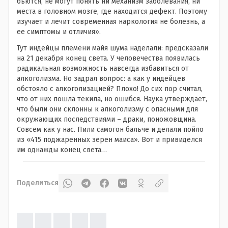
бьются, не могут понять ни механизм заболевания, ни
места в головном мозге, где находится дефект. Поэтому
изучает и лечит современная наркология не болезнь, а
ее симптомы и отличия».
Тут индейцы племени майя шума наделали: предсказали
на 21 декабря конец света. У человечества появилась
радикальная возможность навсегда избавиться от
алкоголизма. Но задрал вопрос: а как у индейцев
обстояло с алкоголизацией? Плохо! До сих пор считал,
что от них пошла текила, но ошибся. Наука утверждает,
что были они склонны к алкоголизму с опасными для
окружающих последствиями – драки, поножовщина.
Совсем как у нас. Пили самогон бальче и делали пойло
из «415 поджаренных зерен маиса». Вот и привиделся
им однажды конец света…
Поделиться