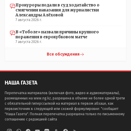
Прокуроры подали в суд ходатайство о
смягчении наказания для журналистки
Александры Алёховой
7 августа 2026 г.
В «Тоболе» назвали причины крупного
поражения в еврокубковом матче
7 августа 2026 г.
Все обсуждения
НАША ГАЗЕТА
Перепечатка материалов (включая фото, видео и аудиоматериалы),
размещенных на www.ng.kz, разрешена в объеме не более одной трети
с обязательной гиперссылкой на материал в первом абзаце, как
первоисточник в следующей или схожей формулировке: "сообщает
"Наша Газета". Полная перепечатка разрешена только по письменному
соглашению с редакцией сайта