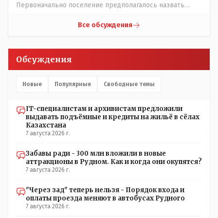
управленческого персонала. И Также в каждой группе
Первоначально поселение предполагалось назвать
установлены кондиционеры, питьевой и температурный
Урдабаем по имени урочища. .......из всего этого следует
режимы, которые взяты на особый контроль, учитывая
что комиссии ономастической надо ознакомиться с
Все обсуждения
погодные условия в это лето. Мы решили. что это -
историей города и принять справедливое решение с
противоречие. Вы считаете иначе?
названием Урдабай-Тугай 40 кибиток или просто
Урдабай таким образом они убьют сразу двух зайцев
Обсуждения
царского и коммуняцкого....и справедливость
восторжествует....
Новые
Популярные
Свободные темы
IT-специалистам и архивистам предложили
выдавать подъёмные и кредиты на жильё в сёлах
Казахстана
7 августа 2026 г.
Забавы ради - 300 млн вложили в новые
аттракционы в Рудном. Как и когда они окупятся?
7 августа 2026 г.
"Через зад" теперь нельзя - Порядок входа и
оплаты проезда меняют в автобусах Рудного
7 августа 2026 г.