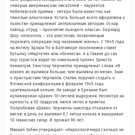
семерых американских писателей – лауреатов
Нобелевской премии - пятеро были известны как
тяжелые алкоголики. Кстати, больше всего афоризмов о
пьянстве принадлежит англоязычным авторам. Оскар
Уайльд: «Труд – проклятие пьющего класса». Бернард
Шоу: «Алкоголь – это анестезия, позволяющая
пережить операцию под названием жизнь». С 1949 года
на могилу Эдгара По в Балтиморе поклонники ставят
бутылку «Мартеля» или «Хеннеси». А в Гаване до сих
пор туристов водят по «хмельной тропе» Эрнеста
Хемингуэя. Уинстону Черчиллю принадлежат слова: «Я
извлек из выпивки больше, чем выпивка из меня». Зная
о пристрастиях Черчилля, Сталин поручил создать к
Ялтинской конференции в феврале 1945 года
оригинальный коньяк. На заводе в Ереване был
купажирован «Двин» 10-летней выдержки. Несмотря на
крепость в 50 градусов, пился легко и приятно.
Попробовав «Двин», Черчилль навсегда отказался от
виски: в день он выпивал 0,7 литра конька и выкуривал
10 гаванских сигар. И прожил 90 лет.
Михаил Зобин утверждает: «Наркологи мира сколько не