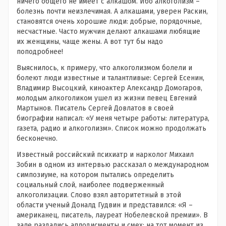
ничего общего не имеет с алкашом. Ибо алкоголизм –
болезнь почти неизлечимая. А алкашами, уверен Раскин,
становятся очень хорошие люди: добрые, порядочные,
несчастные. Часто мужчин делают алкашами любящие
их женщины, чаще жены. А вот тут бы надо
поподробнее!
Выяснилось, к примеру, что алкоголизмом болели и
болеют люди известные и талантливые: Сергей Есенин,
Владимир Высоцкий, киноактер Александр Домогаров,
молодым алкоголиком ушел из жизни певец Евгений
Мартынов. Писатель Сергей Довлатов в своей
биографии написал: «У меня четыре работы: литература,
газета, радио и алкоголизм». Список можно продолжать
бесконечно.
Известный российский психиатр и нарколог Михаил
Зобин в одном из интервью рассказал о международном
симпозиуме, на котором пытались определить
социальный слой, наиболее подверженный
алкоголизации. Слово взял авторитетный в этой
области ученый Доналд Гудвин и представился: «Я –
американец, писатель, лауреат Нобелевской премии». В
зале раздались аплодисменты и смех: на тот момент из