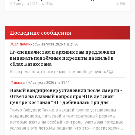
7 августа 2026 г. в 15:34
198
Последние сообщения
Эл-починно
7 августа 2026 г. в 21:56
IT-специалистам и архивистам предложили
выдавать подъёмные и кредиты на жильё в
сёлах Казахстана
И нахрена они, скажите мне, там вообще нужны?😁
maxsaf
7 августа 2026 г. в 21:44
Новый кондиционер установили после смерти -
Ответа на главный вопрос про ЧП в детском
центре Костаная "НГ" добивалась три дня
Тимур Гафуров: Также в каждой группе установлены
кондиционеры, питьевой и температурный режимы,
которые взяты на особый контроль, учитывая погодные
условия в это лето.Мы решили. что это - противоречие.
Вы считаете иначе?Ну тут противоречия нет. Этот