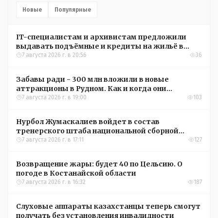
Новые
Популярные
IT-специалистам и архивистам предложили
выдавать подъёмные и кредиты на жильё в
сёлах Казахстана
7 августа 2026 г. в 20:56
36
Забавы ради - 300 млн вложили в новые
аттракционы в Рудном. Как и когда они
окупятся?
7 августа 2026 г. в 19:00
103
Нурбол Жумаскалиев войдет в состав
тренерского штаба национальной сборной
Казахстана по футболу
7 августа 2026 г. в 17:11
127
Возвращение жары: будет 40 по Цельсию. О
погоде в Костанайской области
7 августа 2026 г. в 16:32
187
Слуховые аппараты казахстанцы теперь смогут
получать без установления инвалидности