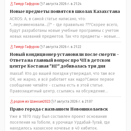
Тимур Гафуров
7 августа 2026 г. в 21:24
комментарий прозвучал на следующий день после
трагедии, то есть 29 июля, когда спешно установили и
Новые предметы появятся в школах Казахстана
воду, и новые кондиционеры, и впервые поставили
ACROS: А, в самой статье написано, что:
температурный режим на контроль. То есть первая
"...переименовали...//" - где правильно ???Скорее всего,
часть - информация до трагедии, вторая часть -
будут разработаны новые учебные программы с учетом
информация после трагедии, когда все уже было
новых названий предметов. Так что предметы - новые.
исправлено.
Хоть и переименованные)
Тимур Гафуров
7 августа 2026 г. в 21:22
Новый кондиционер установили после смерти -
Ответа на главный вопрос про ЧП в детском
центре Костаная "НГ" добивалась три дня
maxsaf: Кто до вашей поездки утверждал, что там все
ОК, не жарко, и всё работает как надо?Самое первое
сообщение читайте - ссылка есть в этой статье.
Правозащитный центр, ссылаясь на обсуждение
сотрудников интерната в рабочем чате, которые
родом из Шанхая2022
7 августа 2026 г. в 21:07
прислали ему в виде аудиосообщений, пишет, что
воспитатели долго добивались установки
Право города с названием Новониколаевск
кондиционеров в помещениях, где есть дети, однако к
Уже в 1870 году был составлен проект основания
настоящему времени их установили только в
поселения на Тоболе, в урочище Урдабай-Тугай, где
помещениях, предназначенных для административно-
находилось казахское кочевье в 40 кибиток.