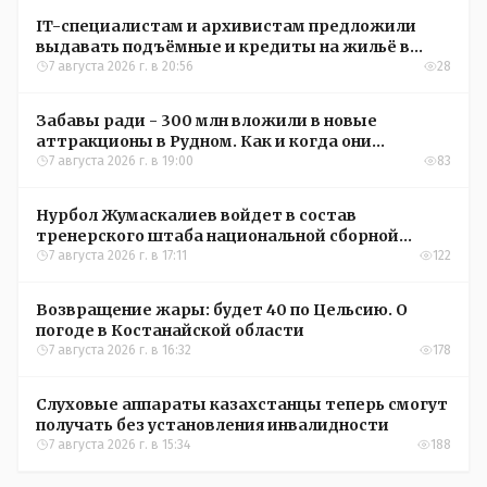
IT-специалистам и архивистам предложили
выдавать подъёмные и кредиты на жильё в
сёлах Казахстана
7 августа 2026 г. в 20:56
28
Забавы ради - 300 млн вложили в новые
аттракционы в Рудном. Как и когда они
окупятся?
7 августа 2026 г. в 19:00
83
Нурбол Жумаскалиев войдет в состав
тренерского штаба национальной сборной
Казахстана по футболу
7 августа 2026 г. в 17:11
122
Возвращение жары: будет 40 по Цельсию. О
погоде в Костанайской области
7 августа 2026 г. в 16:32
178
Слуховые аппараты казахстанцы теперь смогут
получать без установления инвалидности
7 августа 2026 г. в 15:34
188