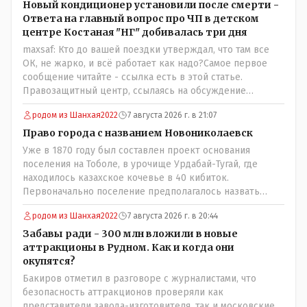
Новый кондиционер установили после смерти -
Ответа на главный вопрос про ЧП в детском
центре Костаная "НГ" добивалась три дня
maxsaf: Кто до вашей поездки утверждал, что там все
ОК, не жарко, и всё работает как надо?Самое первое
сообщение читайте - ссылка есть в этой статье.
Правозащитный центр, ссылаясь на обсуждение
сотрудников интерната в рабочем чате, которые
родом из Шанхая2022
7 августа 2026 г. в 21:07
прислали ему в виде аудиосообщений, пишет, что
воспитатели долго добивались установки
Право города с названием Новониколаевск
кондиционеров в помещениях, где есть дети, однако к
Уже в 1870 году был составлен проект основания
настоящему времени их установили только в
поселения на Тоболе, в урочище Урдабай-Тугай, где
помещениях, предназначенных для административно-
находилось казахское кочевье в 40 кибиток.
управленческого персонала. И Также в каждой группе
Первоначально поселение предполагалось назвать
установлены кондиционеры, питьевой и температурный
Урдабаем по имени урочища. .......из всего этого следует
режимы, которые взяты на особый контроль, учитывая
родом из Шанхая2022
7 августа 2026 г. в 20:44
что комиссии ономастической надо ознакомиться с
погодные условия в это лето. Мы решили. что это -
историей города и принять справедливое решение с
Забавы ради - 300 млн вложили в новые
противоречие. Вы считаете иначе?
названием Урдабай-Тугай 40 кибиток или просто
аттракционы в Рудном. Как и когда они
Урдабай таким образом они убьют сразу двух зайцев
окупятся?
царского и коммуняцкого....и справедливость
Бакиров отметил в разговоре с журналистами, что
восторжествует....
безопасность аттракционов проверяли как
представители завода-изготовителя, так и московские