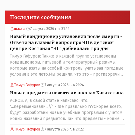
Последние сообщения
maxsaf
7 августа 2026 г. в 21:44
Новый кондиционер установили после смерти -
Ответа на главный вопрос про ЧП в детском
центре Костаная "НГ" добивалась три дня
Тимур Гафуров: Также в каждой группе установлены
кондиционеры, питьевой и температурный режимы,
которые взяты на особый контроль, учитывая погодные
условия в это лето.Мы решили. что это - противоречие.
Вы считаете иначе?Ну тут противоречия нет. Этот
Тимур Гафуров
7 августа 2026 г. в 21:24
комментарий прозвучал на следующий день после
трагедии, то есть 29 июля, когда спешно установили и
Новые предметы появятся в школах Казахстана
воду, и новые кондиционеры, и впервые поставили
ACROS: А, в самой статье написано, что:
температурный режим на контроль. То есть первая
"...переименовали...//" - где правильно ???Скорее всего,
часть - информация до трагедии, вторая часть -
будут разработаны новые учебные программы с учетом
информация после трагедии, когда все уже было
новых названий предметов. Так что предметы - новые.
исправлено.
Хоть и переименованные)
Тимур Гафуров
7 августа 2026 г. в 21:22