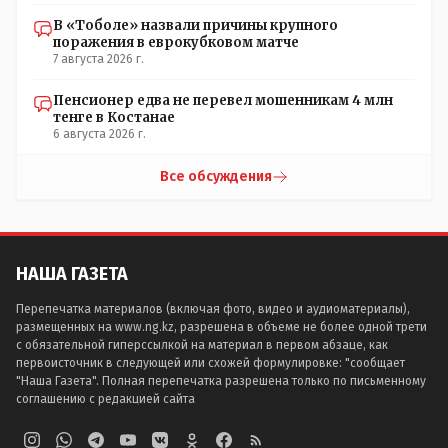
В «Тоболе» назвали причины крупного
поражения в еврокубковом матче
7 августа 2026 г.
Пенсионер едва не перевел мошенникам 4 млн
тенге в Костанае
6 августа 2026 г.
Все обсуждения
НАША ГАЗЕТА
Перепечатка материалов (включая фото, видео и аудиоматериалы),
размещенных на www.ng.kz, разрешена в объеме не более одной трети
с обязательной гиперссылкой на материал в первом абзаце, как
первоисточник в следующей или схожей формулировке: "сообщает
"Наша Газета". Полная перепечатка разрешена только по письменному
соглашению с редакцией сайта