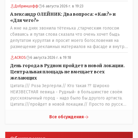
Последовала спекуляция земельными участками,//
Добринцофф
6 августа 2026 г. в 19:23
Интересно: - тогда был антикорруционный комитет ???
Цитата:/// киргизское население // Казахи. Цитата://
Александр ОЛЕЙНИК: Два вопроса: «Как?» и
Административный персонал в 1885 году состоял из
«Для чего?»
уездного начальника, старшего и младшего помощников
А мне на днях звонила тётенька ,старческим голосом
и двух письмоводителей, в уездном управлении
сбиваясь и путая слова сказала что очень хочет быдь
выделились отделы полиции, суда и городской управы.
депутатом курултая и просит моего богословения на
Имелись уездный и ветеринарный врачи, повивальная
размещение рекламных материалов на фасаде и внутри
бабка, фельдшер, открылась аптека.// Областной
магазина,на что я ей честно сказал,что от вас даромедов
акимат - по нынешнему. Цитата:///В честь основателя
ACROS
6 августа 2026 г. в 19:18
пользы для людей нет никакой,а потому использовать
города Константиновича в Костанае не назвали улицу и
мой магазин как платформу для раздачи пустых
День города в Рудном пройдет в новой локации.
не установили памятник.// vofkakst: Где ономасты,
обещаний я не позволю,на это разговор и закончился.
Центральная площадь не вмещает всех
которые топят за возвращение исторических названий?
желающих
Какие проблемы, почему кто то должен делать что то за
Цитата:/// Роза Зергерли.// Кто такая ?? Широко
вас- - выдвинете идею, создайте инициативную группу,
НЕИЗВЕСТНАЯ певица - Рудный- в большинстве своём
напишите ходатайство в гор.маслихат и без истерик -
русскоязычный город - надо было бы другого артиста.
вперёд. Под лежачий камень- вода не потечёт. Насчёт
Цитата:///пройдет в новой локации.// Просто по русски
ономастов: - нужны русскоязычные ономасты - я думаю
написать: "...пройдёт в другом месте..." - нельзя было.???
они найдутся.
Все обсуждения