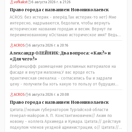
vofkakst
6 августа 2026 г. в 21:26
Право города с названием Новониколаевск
ACROS: без истерик - вперёд.Так истерик-то нет) Мне
интересно, надрываются, бедолаги, чтобы вернуть
исторические названия городам и весям. Вернут ли
переименованному кОстанаю историческое имя? Ведь
для этого же эти она.. ономасты существуют)) Или тут
ACROS
6 августа 2026 г. в 20:16
тоже двойной стандарт есть?
Александр ОЛЕЙНИК: Два вопроса: «Как?» и
«Для чего?»
Добринцофф: размещение рекламных материалов на
фасаде и внутри магазина,У вас вроде есть
практическая смекалка: - согласились бы и задрали
цену - получили бы хоть какую то пользу от будущих
депутатов, как говориться- с паршивой овцы хоть
ACROS
6 августа 2026 г. в 20:08
шерсти клок, тем более эта тётенька платила бы не со
своего кармана, а с халявных, партийных денег.- думаю
Право города с названием Новониколаевск
сильно не торговалась бы.
Цитата://новым губернатором Тургайской области
генерал-майором А. П. Константиновичем// Аким по
новому - коллега Архимеда и Кумара. Цитата:// действуя
подкупом членов уездной администрации, о// Цитата://