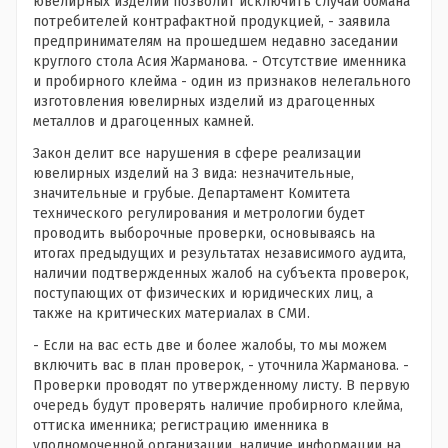
ювелирных изделий позволит исключить случаи обмана
потребителей контрафактной продукцией, - заявила
предпринимателям на прошедшем недавно заседании
круглого стола Асия Жарманова. - Отсутствие именника
и пробирного клейма - один из признаков нелегального
изготовления ювелирных изделий из драгоценных
металлов и драгоценных камней.
Закон делит все нарушения в сфере реализации
ювелирных изделий на 3 вида: незначительные,
значительные и грубые. Департамент Комитета
технического регулирования и метрологии будет
проводить выборочные проверки, основываясь на
итогах предыдущих и результатах независимого аудита,
наличии подтвержденных жалоб на субъекта проверок,
поступающих от физических и юридических лиц, а
также на критических материалах в СМИ.
- Если на вас есть две и более жалобы, то мы можем
включить вас в план проверок, - уточнила Жарманова. -
Проверки проводят по утвержденному листу. В первую
очередь будут проверять наличие пробирного клейма,
оттиска именника; регистрацию именника в
уполномоченной организации, наличие информации на