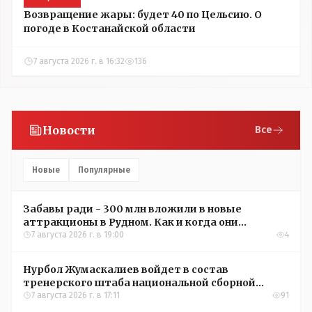
Возвращение жары: будет 40 по Цельсию. О
погоде в Костанайской области
7 августа 2026 г. в 16:32
136
Новости
Все
Новые
Популярные
Забавы ради - 300 млн вложили в новые
аттракционы в Рудном. Как и когда они
окупятся?
7 августа 2026 г. в 19:00
4
Нурбол Жумаскалиев войдет в состав
тренерского штаба национальной сборной
Казахстана по футболу
7 августа 2026 г. в 17:11
91