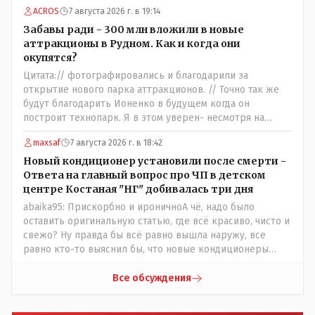
- 138 человек в день - такая должна быть средняя
ACROS
7 августа 2026 г. в 19:14
минимальная ежедневная посещаемость этих
атракционов и только лишь для того что бы "отбить"
Забавы ради - 300 млн вложили в новые
стоимость оборудования, прибавьте сюда ещё :-
аттракционы в Рудном. Как и когда они
зарплата персонала, налоги, амортизация оборудования,
окупятся?
его техобслуживание, покупка запчастей,
Цитата:// фотографировались и благодарили за
электроэнергия, накладные и другие непредвиденные
открытие нового парка аттракционов. // Точно так же
расходы. И это не отнимая морозные дни, непогоду и
будут благодарить Ионенко в будущем когда он
прочие нерабочие дни.
построит технопарк. Я в этом уверен- несмотря на
усилия некоего блогера и 50 примкнувших к нему кучки
maxsaf
7 августа 2026 г. в 18:42
рудненских манкуртов. По традиции нашего пенсионера
завершу свой комент строками из советской песни:
Новый кондиционер установили после смерти -
"...это наша с тобою страна- это наша с тобой
Ответа на главный вопрос про ЧП в детском
биография...."
центре Костаная "НГ" добивалась три дня
abaika95: Прискорбно и ироничноА чё, надо было
оставить оригинальную статью, где всё красиво, чисто и
свежо? Ну правда бы всё равно вышла наружу, все
равно кто-то выяснил бы, что новые кондиционеры
установлены ПОСЛЕ смерти ребенка. Или тебе такой
вариант не нравится? Ты вообще на чьей стороне в этой
Все обсуждения
истории? Прискорбно и иронично то, что кондиционеры
заменили после происшествия, и уже после этого