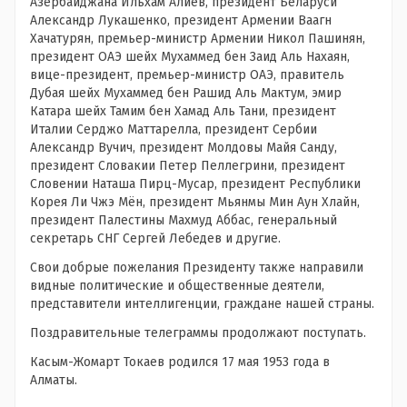
Азербайджана Ильхам Алиев, президент Беларуси
Александр Лукашенко, президент Армении Ваагн
Хачатурян, премьер-министр Армении Никол Пашинян,
президент ОАЭ шейх Мухаммед бен Заид Аль Нахаян,
вице-президент, премьер-министр ОАЭ, правитель
Дубая шейх Мухаммед бен Рашид Аль Мактум, эмир
Катара шейх Тамим бен Хамад Аль Тани, президент
Италии Серджо Маттарелла, президент Сербии
Александр Вучич, президент Молдовы Майя Санду,
президент Словакии Петер Пеллегрини, президент
Словении Наташа Пирц-Мусар, президент Республики
Корея Ли Чжэ Мён, президент Мьянмы Мин Аун Хлайн,
президент Палестины Махмуд Аббас, генеральный
секретарь СНГ Сергей Лебедев и другие.
Свои добрые пожелания Президенту также направили
видные политические и общественные деятели,
представители интеллигенции, граждане нашей страны.
Поздравительные телеграммы продолжают поступать.
Касым-Жомарт Токаев родился 17 мая 1953 года в
Алматы.