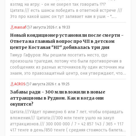
взгляд на игру: - он не охерел так говорить !?!?
Цитата:/// есть шансы победить в ответной встрече ///
Это про какой шанс он тут заливает нам в уши: - "..
забить на своём поле ЧЕТЫРЕ гола и при этом не
maxsaf
7 августа 2026 г. в 19:33
пропустить ни ОДНОГО,,,,"- сказки Венского леса.
Цитата://я поздравляю их с этой победой// Значит
Новый кондиционер установили после смерти -
морально: - игроки Тобола уже проиграли ответную
Ответа на главный вопрос про ЧП в детском
встречу: - чудо на поле не бывает, если только у тебя в
центре Костаная "НГ" добивалась три дня
команде играет сам Марадона....
Тимур Гафуров: Мы решили посетить место, где
произошла трагедия, потому что были противоречия в
сообщениях из разных источников.Ну один источник мы
знаем, это правозащитный центр, они утверждают, что
ничего толком не работало на момент трагедии. А кто
ACROS
7 августа 2026 г. в 19:25
второй источник, с противоречивой информацией? Кто
до вашей поездки утверждал, что там все ОК, не жарко,
Забавы ради - 300 млн вложили в новые
и всё работает как надо?
аттракционы в Рудном. Как и когда они
окупятся?
Цитата:///Уйдет примерно 6 или 7 лет, чтобы оправдать
вложения/// Цитата:///300 млн тенге ушло на закуп
аттракционов./// 300 000 000 / 7 = 42 857 143 / 365 = 117
417 тенге в день/850 тенге ( средняя стоимость билета)