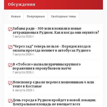
пустили журналистов посмотреть, типа у нас всё
Обсуждения
хорошо, смотрите, мальчик просто больной был.
Новые
Популярные
Свободные темы
Забавы ради - 300 млн вложили в новые
аттракционы в Рудном. Как и когда они окупятся?
7 августа 2026 г.
"Через зад" теперь нельзя - Порядок входа и
оплаты проезда меняют в автобусах Рудного
7 августа 2026 г.
В «Тоболе» назвали причины крупного
поражения в еврокубковом матче
7 августа 2026 г.
Пенсионер едва не перевел мошенникам 4 млн
тенге в Костанае
6 августа 2026 г.
День города в Рудном пройдет в новой локации.
Центральная площадь не вмещает всех