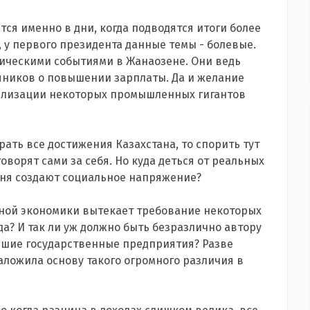
ся именно в дни, когда подводятся итоги более
 у первого президента данные темы - болевые.
гическими событиями в Жанаозене. Они ведь
яников о повышении зарплаты. Да и желание
ализации некоторых промышленных гигантов
ать все достижения Казахстана, то спорить тут
оворят сами за себя. Но куда деться от реальных
одня создают социальное напряжение?
ной экономики вытекает требование некоторых
а? И так ли уж должно быть безразлично автору
вшие государственные предприятия? Разве
аложила основу такого огромного различия в