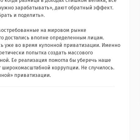
о когда разница в доходах слишком велика, все
 нужно зарабатывать», дают обратный эффект.
брать и поделить».
е востребованные на мировом рынке
то достались вполне определенным лицам.
ь уже во время купонной приватизации. Именно
оретически попытка создать массового
ной. Ее реализация помогла бы уберечь наше
от широкомасштабной коррупции. Не случилось.
чной» приватизации.