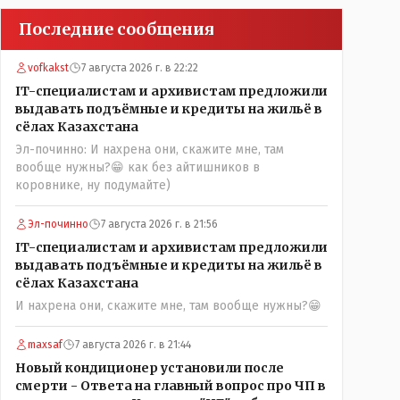
Последние сообщения
vofkakst
7 августа 2026 г. в 22:22
IT-специалистам и архивистам предложили
выдавать подъёмные и кредиты на жильё в
сёлах Казахстана
Эл-починно: И нахрена они, скажите мне, там
вообще нужны?😁 как без айтишников в
коровнике, ну подумайте)
Эл-починно
7 августа 2026 г. в 21:56
IT-специалистам и архивистам предложили
выдавать подъёмные и кредиты на жильё в
сёлах Казахстана
И нахрена они, скажите мне, там вообще нужны?😁
maxsaf
7 августа 2026 г. в 21:44
Новый кондиционер установили после
смерти - Ответа на главный вопрос про ЧП в