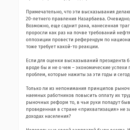
Примечательно, что эти высказывания делают
20-летнего правления Назарбаева. Очевидно,
Возможно, еще саднит рана, нанесенная тра
проросли как раз на почве требований нефт
оппозиции провести референдум по национ
тоже требует какой-то реакции.
Если для оценки высказываний президента бр
вроде бы и не о чем – экономические успехи г
проблем, которые нажиты за эти годы и сег
Только ли из непонимания принципов рыноч
наемных работников повысить оплату их труд
рыночных реформ то, в чьи руки попадут бы
проведенная в стране «прихватизация» не з
доходах населения?