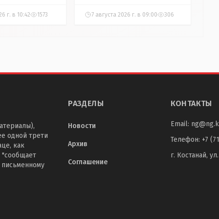
6 г. в 10:42
1573
7 августа 2026 г. в 09:00
306
РАЗДЕЛЫ
КОНТАКТЫ
Email:
ng@ng.k
атериалы),
Новости
ее одной трети
Телефон
:
+7 (7
Архив
це, как
 "сообщает
г. Костанай, ул
Соглашение
о письменному