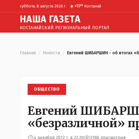
☀️
+
17
°
суббота, 8 августа 2026 г.
Костанай
Н
АША
Г
АЗЕТА
КОСТАНАЙСКИЙ РЕГИОНАЛЬНЫЙ ПОРТАЛ
Главная
/
Новости
/
Евгений ШИБАРШИН - об итогах «
ОБЩЕСТВО
Евгений ШИБАРШИ
«безразличной» п
4 декабря 2012 г. в 22:20
3186 просмотров