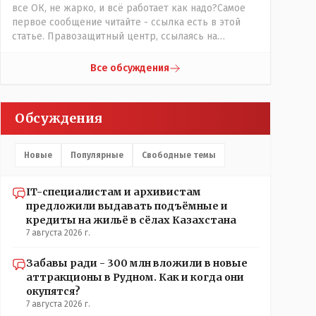
все ОК, не жарко, и всё работает как надо?Самое
первое сообщение читайте - ссылка есть в этой
статье. Правозащитный центр, ссылаясь на
обсуждение сотрудников интерната в рабочем
чате, которые прислали ему в виде
Все обсуждения
аудиосообщений, пишет, что воспитатели долго
добивались установки кондиционеров в
помещениях, где есть дети, однако к настоящему
Обсуждения
времени их установили только в помещениях,
предназначенных для административно-
управленческого персонала. И Также в каждой
Новые
Популярные
Свободные темы
группе установлены кондиционеры, питьевой и
температурный режимы, которые взяты на особый
контроль, учитывая погодные условия в это лето.
IT-специалистам и архивистам
Мы решили. что это - противоречие. Вы считаете
предложили выдавать подъёмные и
иначе?
кредиты на жильё в сёлах Казахстана
7 августа 2026 г.
Забавы ради - 300 млн вложили в новые
аттракционы в Рудном. Как и когда они
окупятся?
7 августа 2026 г.