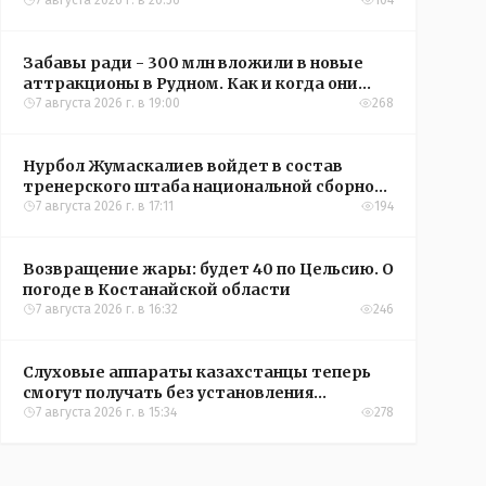
кредиты на жильё в сёлах Казахстана
7 августа 2026 г. в 20:56
104
Забавы ради - 300 млн вложили в новые
аттракционы в Рудном. Как и когда они
окупятся?
7 августа 2026 г. в 19:00
268
Нурбол Жумаскалиев войдет в состав
тренерского штаба национальной сборной
Казахстана по футболу
7 августа 2026 г. в 17:11
194
Возвращение жары: будет 40 по Цельсию. О
погоде в Костанайской области
7 августа 2026 г. в 16:32
246
Слуховые аппараты казахстанцы теперь
смогут получать без установления
инвалидности
7 августа 2026 г. в 15:34
278