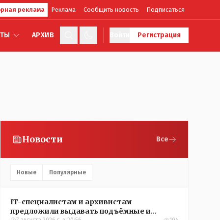
рная реклама
Реклама
Сообщить новость
Подписаться
КТЫ
АРХИВ
Войти
Регистрация
Новости
Все
Новые
Популярные
IT-специалистам и архивистам
предложили выдавать подъёмные и