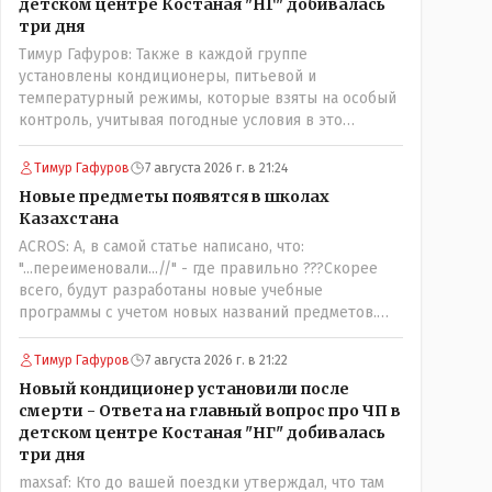
детском центре Костаная "НГ" добивалась
три дня
Тимур Гафуров: Также в каждой группе
установлены кондиционеры, питьевой и
температурный режимы, которые взяты на особый
контроль, учитывая погодные условия в это
лето.Мы решили. что это - противоречие. Вы
считаете иначе?Ну тут противоречия нет. Этот
Тимур Гафуров
7 августа 2026 г. в 21:24
комментарий прозвучал на следующий день после
Новые предметы появятся в школах
трагедии, то есть 29 июля, когда спешно
Казахстана
установили и воду, и новые кондиционеры, и
ACROS: А, в самой статье написано, что:
впервые поставили температурный режим на
"...переименовали...//" - где правильно ???Скорее
контроль. То есть первая часть - информация до
всего, будут разработаны новые учебные
трагедии, вторая часть - информация после
программы с учетом новых названий предметов.
трагедии, когда все уже было исправлено.
Так что предметы - новые. Хоть и
переименованные)
Тимур Гафуров
7 августа 2026 г. в 21:22
Новый кондиционер установили после
смерти - Ответа на главный вопрос про ЧП в
детском центре Костаная "НГ" добивалась
три дня
maxsaf: Кто до вашей поездки утверждал, что там