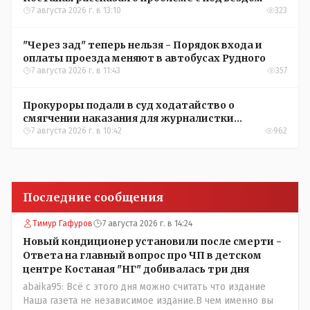
7 августа 2026 г. в 13:10
323
"Через зад" теперь нельзя - Порядок входа и
оплаты проезда меняют в автобусах Рудного
7 августа 2026 г. в 11:43
357
Прокуроры подали в суд ходатайство о
смягчении наказания для журналистки
Александры Алёховой
7 августа 2026 г. в 10:42
962
Последние сообщения
Тимур Гафуров
7 августа 2026 г. в 14:24
Новый кондиционер установили после смерти -
Ответа на главный вопрос про ЧП в детском
центре Костаная "НГ" добивалась три дня
abaika95: Всё с этого дня можно считать что издание
Наша газета не независимое издание.В чем именно вы