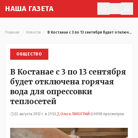
Н
АША
Г
АЗЕТА
Отк
Главная
/
Новости
/
В Костанае с 3 по 13 сентября будет отключена горячая вода для опрессовки теплосетей
ОБЩЕСТВО
В Костанае с 3 по 13 сентября
будет отключена горячая
вода для опрессовки
теплосетей
22 августа 2012 г. в 21:53
Ольга ЛИХОГРАЙ
5098 просмотров