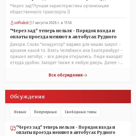
ниче не значат. Прискорбно и иронично
"Через зад"Лучшая характеристика организации
общественного транспорта ))
vofkakst
7 августа 2026 г. в 11:56
"Через зад" теперь нельзя - Порядок входа и
оплаты проезда меняют в автобусах Рудного
Дикари. Слово "кондуктор" видимо для наших широт -
архаизм какой то. Взять Челябинск или Екатеринбург -
пришел автобус - все двери открылись. Люди выходят
откуда удобно. Заходят также в любую дверь. Далее -
либо платишь сам (у каждой двери есть валидатор),
либо кондуктор подойдет с терминалом. Водитель
Все обсуждения
разгружен от вопросов оплаты, полностью
сконцентрировавшись на управлении автобусом.
Кондуктор - помимо удобства - несомненно рабочие
Обсуждения
места. Сколько людей можно трудоустроить? Но зачем,
когда водитель должен и на дорогу смотреть, и оплату
контролировать , и (в редких случаях оплаты наличкой)
Новые
Популярные
Свободные темы
сдачу выдавать. У нас прогресс почему-то идет с
регрессом рука об руку. Любую хорошую задумку
"Через зад" теперь нельзя - Порядок входа и
умудряемся похерить(
оплаты проезда меняют в автобусах Рудного