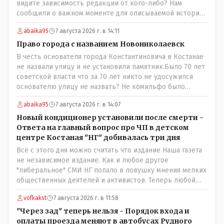
видите зависимость редакции от кого-либо? Нам
сообщили о важном моменте для описываемой истории.
И редакция отреагировала бы дополнительным
abaika95
7 августа 2026 г. в 14:11
исследованием на такие вопрос от любого читателя.
Писать "как надо" редакция не будет. Но мы будем
Право города с названием Новониколаевск
публиковать полную и объективную информацию. А
В честь основателя города Константиновича в Костанае
потом продолжать тему. если выяснятся новые
не назвали улицу и не установили памятник.Было 70 лет
обстоятельства.
советской власти что за 70 лет никто не удосужился
основателю улицу не назвать? Не комильфо было
генерал-губернаторам улицы дарить? При СССР что то
abaika95
7 августа 2026 г. в 14:07
знали о нем такое нехорошее? Ну и сейчас значит не
надо. Обойдёмся как-нибудь vofkakst: Где ономасты,
Новый кондиционер установили после смерти -
которые топят за возвращение исторических
Ответа на главный вопрос про ЧП в детском
названийТак вернули же историческое Кустанай
центре Костаная "НГ" добивалась три дня
коренное название городишка
Всё с этого дня можно считать что издание Наша газета
не независимое издание. Как и любое другое
"либеральное" СМИ НГ попало в ловушку мнения мелких
общественных деятелей и активистов. Теперь любой
активист и НПОшник будет поносить и диктовать
vofkakst
7 августа 2026 г. в 11:58
условия газете информационно бомбордируя ее пока та
не начнет писать "как надо" определенному кругу лиц.
"Через зад" теперь нельзя - Порядок входа и
Редакторская политика, коллектив журналистов уже
оплаты проезда меняют в автобусах Рудного