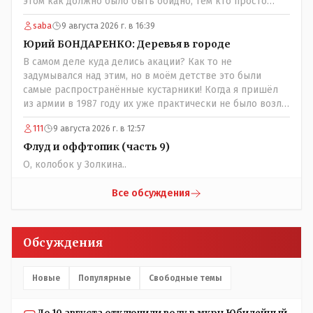
этом как должно было быть обидно, тем кто просто
выживал в эти годы отказывая себе во всём и работая
saba
9 августа 2026 г. в 16:39
для фронта! Не всем повезло и получить медаль" За
доблестный труд в годы ВОВ", там хоть какие то льготы
Юрий БОНДАРЕНКО: Деревья в городе
были! А тут? Может всё таки стоит оценивать по
В самом деле куда делись акации? Как то не
степени заинтересованности в высшем образовании, а
задумывался над этим, но в моём детстве это были
не по степени того , как тебе не повезло в жизни?
самые распространённые кустарники! Когда я пришёл
из армии в 1987 году их уже практически не было возле
родительского дома по улице Амангельды! А что
111
9 августа 2026 г. в 12:57
случилось то, с целым видом кустарника?
Флуд и оффтопик (часть 9)
О, колобок у Золкина..
Все обсуждения
Обсуждения
Новые
Популярные
Свободные темы