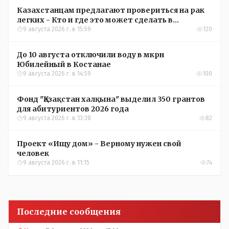
Казахстанцам предлагают провериться на рак
легких - Кто и где это может сделать в
Костанайской области
9 августа 2026 г. в 15:59
120
До 10 августа отключили воду в мкрн
Юбилейный в Костанае
9 августа 2026 г. в 14:59
100
Фонд "Қазақстан халқына" выделил 350 грантов
для абитуриентов 2026 года
9 августа 2026 г. в 13:38
82
Проект «Ищу дом» - Верному нужен свой
человек
9 августа 2026 г. в 11:15
74
Последние сообщения