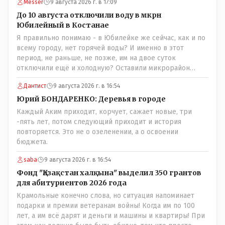
Messer
9 августа 2026 г. в 17:09
До 10 августа отключили воду в мкрн
Юбилейный в Костанае
Я правильно понимаю - в Юбилейке же сейчас, как и по
всему городу, нет горячей воды? И именно в этот
период, не раньше, не позже, им на двое суток
отключили ещё и холодную? Оставили микрорайон
вообще без воды?
Дантист
9 августа 2026 г. в 16:54
Юрий БОНДАРЕНКО: Деревья в городе
Каждый Аким приходит, корчует, сажает новые, три
-пять лет, потом следующий приходит и история
повторяется. Это не о озеленении, а о освоении
бюджета.
saba
9 августа 2026 г. в 16:54
Фонд "Қазақстан халқына" выделил 350 грантов
для абитуриентов 2026 года
Крамольные конечно слова, но ситуация напоминает
подарки и премии ветеранам войны! Когда им по 100
лет, а им всё дарят и деньги и машины и квартиры! При