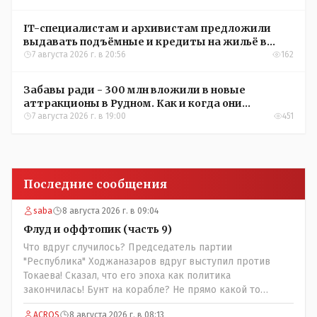
IT-специалистам и архивистам предложили
выдавать подъёмные и кредиты на жильё в
сёлах Казахстана
7 августа 2026 г. в 20:56
162
Забавы ради - 300 млн вложили в новые
аттракционы в Рудном. Как и когда они
окупятся?
7 августа 2026 г. в 19:00
451
Последние сообщения
saba
8 августа 2026 г. в 09:04
Флуд и оффтопик (часть 9)
Что вдруг случилось? Председатель партии
"Республика" Ходжаназаров вдруг выступил против
Токаева! Сказал, что его эпоха как политика
закончилась! Бунт на корабле? Не прямо какой то
правдолюб вдруг выступил! Может он инопланетянин?
ACROS
8 августа 2026 г. в 08:13