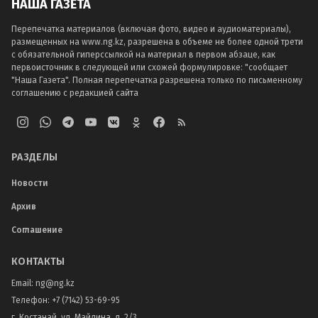
НАША ГАЗЕТА
Перепечатка материалов (включая фото, видео и аудиоматериалы),
размещенных на www.ng.kz, разрешена в объеме не более одной трети
с обязательной гиперссылкой на материал в первом абзаце, как
первоисточник в следующей или схожей формулировке: "сообщает
"Наша Газета". Полная перепечатка разрешена только по письменному
соглашению с редакцией сайта
РАЗДЕЛЫ
Новости
Архив
Соглашение
КОНТАКТЫ
Email:
ng@ng.kz
Телефон
:
+7 (7142) 53-69-95
г. Костанай, ул. Майлина, д. 2/3