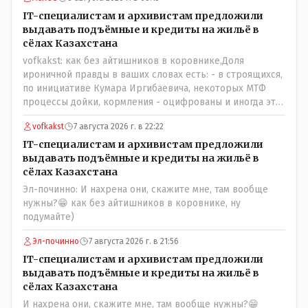
Появился неизвестно откуда, отжал у бывшего
всесильного Розинова целый холдинг и теперь против
IT-специалистам и архивистам предложили
президента выступает! Вот ни капельки ему не поверю,
выдавать подъёмные и кредиты на жильё в
что он действует в интересах страны, про народ уже и
сёлах Казахстана
не говорю! Опять какие то закулисные игры?
vofkakst: как без айтишников в коровнике,Доля
ироничной правды в ваших словах есть: - в строящихся,
по инициативе Кумара Иргибаевича, некоторых МТФ
процессы дойки, кормления - оцифрованы и иногда эти
программы дают сбой - и тогда они нужны, хотя я
vofkakst
7 августа 2026 г. в 22:22
насколько в курсе своей комьютерной безграмотности
- все эти вопросы можно решать и устранять эти сбои и
IT-специалистам и архивистам предложили
удалённо - лёжа на диване, в городе. Но, этих
выдавать подъёмные и кредиты на жильё в
современных и оцифрованных МТФ критично мало для
сёлах Казахстана
массового переезда лохматых и обкуренных молодых
Эл-починно: И нахрена они, скажите мне, там вообще
ребят из города в село, да и те МТФ я по опыту
нужны?😁 как без айтишников в коровнике, ну
подозреваю, скоро перейдут на обслуживание с
подумайте)
помошью кувалды, китайского скотча, алюминевой
проволоки и русского мата. Вот где работать в селе
Эл-починно
7 августа 2026 г. в 21:56
именно АРХИВАРИУСАМ - понятие не имею- допустим
IT-специалистам и архивистам предложили
все мои архивы по работе и по семейной жизни -
выдавать подъёмные и кредиты на жильё в
помещаются в одну дешёвую китайскую флешку
сёлах Казахстана
купленную на оптушке на Складской за 1 000 тенге.
И нахрена они, скажите мне, там вообще нужны?😁