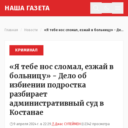
Н
АША
Г
АЗЕТА
Отк
Главная
/
Новости
/
«Я тебе нос сломал, езжай в больницу» - Дело об избиении подростка разбирает административный суд в Костанае
КРИМИНАЛ
«Я тебе нос сломал, езжай в
больницу» - Дело об
избиении подростка
разбирает
административный суд в
Костанае
9 апреля 2024 г. в 22:29
Диас СУЛЕЙМЕН
2342 просмотра