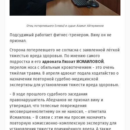
Отец потерпевшего (слева) и судья Азамат Айткужинов
Подсудимый работает фитнес-тренером. Вину он не
признал.
Сторона потерпевшего не согласна с заявленной лёгкой
тяжестью вреда здоровью. По мнению самого
подростка и его
адвоката Ляззат ИСМАИЛОВОЙ
,
перелом носа с обильным кровотечением - это очень
тяжёлая травма. 8 апреля адвокат подала ходатайство о
назначении повторной судебно-медицинской
экспертизы для установления тяжести вреда здоровью.
- В ходе прошлого судебного заседания
правонарушитель Абедчанов не признал вину и
утверждал, что телесные повреждения
несовершеннолетнему он не наносил, - отметила
Исмаилова. - В связи с этим мы просим назначить
повторную комиссионно-комплексную экспертизу для
установления тяжести причинённого вреда. А также