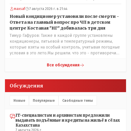
Впрочем, не надо гадать: - это замутили УМНЫЕ люди
наверху , близко расположенные к гос.бюджету-
maxsaf
7 августа 2026 г. в 21:44
наверняка они знают что делают.
Новый кондиционер установили после смерти -
Ответа на главный вопрос про ЧП в детском
центре Костаная "НГ" добивалась три дня
Тимур Гафуров: Также в каждой группе установлены
кондиционеры, питьевой и температурный режимы,
которые взяты на особый контроль, учитывая погодные
условия в это лето.Мы решили. что это - противоречие.
Вы считаете иначе?Ну тут противоречия нет. Этот
комментарий прозвучал на следующий день после
Все обсуждения
трагедии, то есть 29 июля, когда спешно установили и
воду, и новые кондиционеры, и впервые поставили
температурный режим на контроль. То есть первая
Обсуждения
часть - информация до трагедии, вторая часть -
информация после трагедии, когда все уже было
исправлено.
Новые
Популярные
Свободные темы
IT-специалистам и архивистам предложили
выдавать подъёмные и кредиты на жильё в сёлах
Казахстана
7 августа 2026 г.