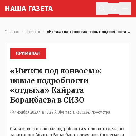
Н
АША
Г
АЗЕТА
Отк
Главная
/
Новости
/
«Интим под конвоем»: новые подробности «отдыха» Кайрата Боранбаева в СИЗО
КРИМИНАЛ
«Интим под конвоем»:
новые подробности
«отдыха» Кайрата
Боранбаева в СИЗО
7 ноября 2023 г. в 15:29
Ulysmedia.kz
3343 просмотра
Стали известны новые подробности уголовного дела, из-
за которого Абилхан Боранбаев, племянник бизнесмена