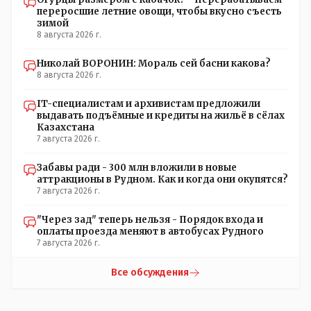
именно АРХИВАРИУСАМ - понятие не имею- допустим
переросшие летние овощи, чтобы вкусно съесть
все мои архивы по работе и по семейной жизни -
зимой
помещаются в одну дешёвую китайскую флешку
8 августа 2026 г.
купленную на оптушке на Складской за 1 000 тенге.
Впрочем, не надо гадать: - это замутили УМНЫЕ люди
Николай ВОРОНИН: Мораль сей басни какова?
наверху , близко расположенные к гос.бюджету-
8 августа 2026 г.
наверняка они знают что делают.
IT-специалистам и архивистам предложили
выдавать подъёмные и кредиты на жильё в сёлах
Казахстана
7 августа 2026 г.
Забавы ради - 300 млн вложили в новые
аттракционы в Рудном. Как и когда они окупятся?
7 августа 2026 г.
"Через зад" теперь нельзя - Порядок входа и
оплаты проезда меняют в автобусах Рудного
7 августа 2026 г.
Все обсуждения