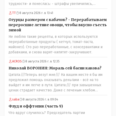
трудности- и понеслась: - штрафы увеличились,
налоговая реформа, НДС подняли, порог подняли и всё
ТТ
8 августа 2026 г. в 13:41
ради пополнения гос.казны - действительно КТК -
жизненно важная труба.
Огурцы размером с кабачок? - Перерабатываем
переросшие летние овощи, чтобы вкусно съесть
зимой
Не люблю такие рецепты, в которых используются
переработанные продукты ( кетчуп, томат-паста,
майонез). Сто раз переработанные, с консервантами и
добавками, и снова варят-кипятят-закручивают.
ACROS
8 августа 2026 г. в 12:35
Николай ВОРОНИН: Мораль сей басни какова?
Цитата:///Теперь везут мне/// На вашем месте я бы им
предложил помощь оказывать деньгами - всё на то
выйдет и им легче в пути. Цитата:/// при завышенных
ценах страдает качество. Даже с печеным хлебом
проблема. // На вкус и цвет........., по мне : - наша молочка
saba
8 августа 2026 г. в 09:04
значительно вкуснее чем руссская и белоруская, а хлеб
покупайте формовой, бюджетный- он значительно
Флуд и оффтопик (часть 9)
вкусней остальных, но самый вкусный хлеб в совхозных
Что вдруг случилось? Председатель партии