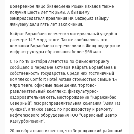
Доверенное лицо бизнесмена Роман Наханов также
получил шесть лет тюрьмы. А бывшему
зампредседателя правления НК QazaqGaz Тайыру
Жанузаку дали пять лет заключения.
Кайрат Боранбаев возместил материальный ущерб в
размере 14,5 млрд тенге. Также сообщалось, что
компании Боранбаева перечислили в Фонд поддержки
инфраструктуры образования более $66 млн.
С 16 по 18 октября Агентство по финмониторингу
сообщало о передаче активов Кайрата Боранбаева в
собственность государства. Среди них гостиничный
комплекс Comfort Hotel Astana стоимостью свыше 1,4
млрд тенге, офисные помещения, торгово-
развлекательный комплекс, физкультурно-
оздоровительная сеть, месторождение “Каражанбас
Северный”, газораспределительная компания “Азия Газ
Чунджа”, а также завод по производству и ремонту
нефтегазового оборудования ТОО “Сервисный Центр
КазТурбоРемонт”.
20 октября стало известно, что Зерендинский районный