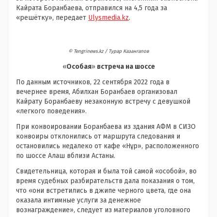
Кайрата Боранбаева, отправился на 4,5 года за
«решётку», передает
Ulysmedia.kz
.
©️ Tengrinews.kz / Турар Казангапов
«
Особая
»
встреча на шоссе
По данным источников, 22 сентября 2022 года в
вечернее время, Абилхан Боранбаев организовал
Кайрату Боранбаеву незаконную встречу с девушкой
«легкого поведения».
При конвоировании Боранбаева из здания АФМ в СИЗО
конвоиры отклонились от маршрута следования и
остановились недалеко от кафе «Нұр», расположенного
по шоссе Алаш вблизи Астаны.
Свидетельница, которая и была той самой «особой», во
время судебных разбирательств дала показания о том,
что «они встретились в джипе черного цвета, где она
оказала интимные услуги за денежное
вознаграждение», следует из материалов уголовного