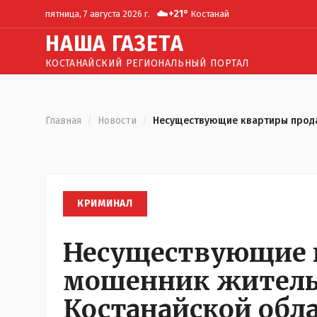
☁️
+
21
°
пятница, 7 августа 2026 г.
Костанай
Н
АША
Г
АЗЕТА
КОСТАНАЙСКИЙ РЕГИОНАЛЬНЫЙ ПОРТАЛ
Главная
/
Новости
/
Несуществующие квартиры прода
КРИМИНАЛ
Несуществующие 
мошенник жител
Костанайской обл