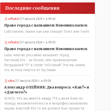
Последние сообщения
vofkakst
7 августа 2026 г. в 09:43
Право города с названием Новониколаевск
Собственно, также как они говорят Тэнгэ или тэнге
vofkakst
7 августа 2026 г. в 09:35
Право города с названием Новониколаевск
saba: многие россияне называют город
Кастанай,Это - не более, чем произношение
безударной "О" в слове "кОстанай" Это мы знаем,
что истоки тянутся от Кустаная
saba
7 августа 2026 г. в 09:28
Александр ОЛЕЙНИК: Два вопроса: «Как?» и
«Для чего?»
ACROS: Что вы имеете ввиду ??А у меня бзик по
поводу некомпетентности и непрофессионализма
наших властей! Кто то же должен был провести