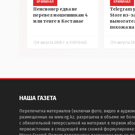
КРИМИНАЛ
КРИМИНАЛ
Пенсионер едва не
Telegram 
перевел мошенникам 4
Store из-з
млн тенге в Костанае
вымогател
похожа на 
которой з
страничку 
6 августа 2026 г. в 21:07
422
5 августа 202
Instagram
НАША ГАЗЕТА
Перепечатка материалов (включая фото, видео и аудиом
размещенных на www.ng.kz, разрешена в объеме не бол
с обязательной гиперссылкой на материал в первом абза
первоисточник в следующей или схожей формулировке: