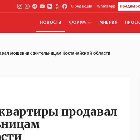
О редакции
WhatsApp
Предвыбо
НОВОСТИ
ФОРУМ
МНЕНИЯ
ПРОЕ
вал мошенник жительницам Костанайской области
квартиры продавал
ьницам
асти