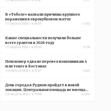
Александры Алёховой
7 августа 2026 г. в 10:42
117
В «Тоболе» назвали причины крупного
поражения в еврокубковом матче
7 августа 2026 г. в 09:55
102
Какие специальности получили больше
всего грантов в 2026 году
7 августа 2026 г. в 09:00
116
Пенсионер едва не перевел мошенникам 4
млн тенге в Костанае
6 августа 2026 г. в 21:07
423
День города в Рудном пройдет в новой
локации. Центральная площадь не вмещает
всех желающих
6 августа 2026 г. в 19:08
2524