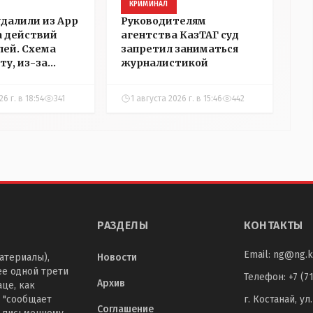
КРИМИНАЛ
удалили из App
Руководителям
а действий
агентства КазТАГ суд
ей. Схема
запретил заниматься
ту, из-за
журналистикой
аблокировали
"НГ" в
6 г. в 18:54
341
1 августа 2026 г. в 15:46
442
РАЗДЕЛЫ
КОНТАКТЫ
Email:
ng@ng.k
атериалы),
Новости
ее одной трети
Телефон
:
+7 (7
Архив
це, как
 "сообщает
г. Костанай, ул
Соглашение