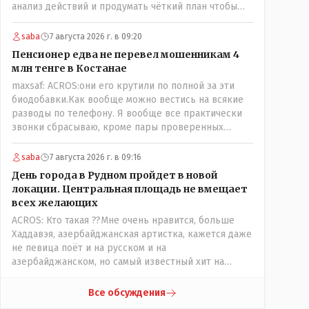
анализ действий и продумать чёткий план чтобы
комар носа не подточил! Но тут явно спешили, а в
аналитическом центре либо кто то из
saba
7 августа 2026 г. в 09:20
родственников сидит, либо ведущий специалист на
Пенсионер едва не перевел мошенникам 4
Мальдивы уехал, либо всё вместе! Пока
млн тенге в Костанае
прокатывает по вышеизложенным Вами причинам,
maxsaf: ACROS:они его крутили по полной за эти
просто обстоятельства немного меняются по
биодобавки.Как вообще можно вестись на всякие
сравнению с Назарбаевскими временами, власти
разводы по телефону. Я вообще все практически
решили пощупать кошелёк населения, а это уже
звонки сбрасываю, кроме пары проверенных
неизвестная в уравнении взаимоотношений власти
контактов. Один раз мне мой банк позвонил, не
и народа! Тут бы как раз специалист-аналитик и
мошенники. Я приехал туда, в банк, нашел того, кто
пригодился бы!
saba
7 августа 2026 г. в 09:16
мне звонил, притащил к главному менеджеру и
День города в Рудном пройдет в новой
обоим сказал: ещё один такой звонок, без разницы,
локации. Центральная площадь не вмещает
какая причина, и я счета свои у вас позакрываю.
всех желающих
Остальные входящие сразу в бан, по умолчанию для
ACROS: Кто такая ??Мне очень нравится, больше
меня любой входящий - Скам, пока не доказано
Хаддавэя, азербайджанская артистка, кажется даже
обратное - Zero trust. Все созвоны - только на
не певица поёт и на русском и на
верифицируемые номера.Всё верно, я тоже так
азербайджанском, но самый известный хит на
поступаю,но увы любопытство ещё никто не
турецком. У неё очень необычный низкий тембр
отменял! Я уже давно всё объяснил жене, но она
голоса!
все равно меня допрашивает:" Кто звонил? От кого
Все обсуждения
скрываешься? Почему сбросил?"