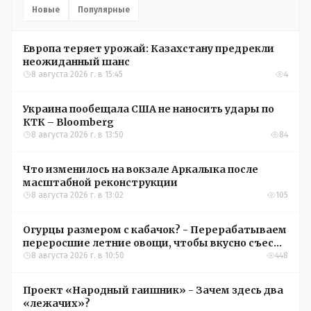
Новые
Популярные
Европа теряет урожай: Казахстану предрекли
неожиданный шанс
8 августа 2026 г. в 15:45
4
Украина пообещала США не наносить удары по
КТК – Bloomberg
8 августа 2026 г. в 13:50
84
Что изменилось на вокзале Аркалыка после
масштабной реконструкции
8 августа 2026 г. в 13:02
105
Огурцы размером с кабачок? - Перерабатываем
переросшие летние овощи, чтобы вкусно съесть
зимой
8 августа 2026 г. в 10:50
448
Проект «Народный гаишник» - Зачем здесь два
«лежачих»?