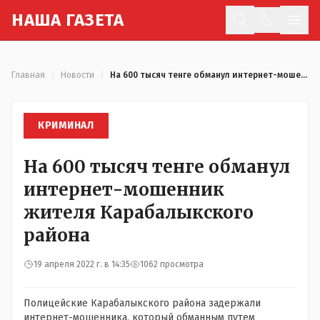
Н
АША
Г
АЗЕТА
Отк
Главная
/
Новости
/
На 600 тысяч тенге обманул интернет-мошенник жителя Карабалыкского района
КРИМИНАЛ
На 600 тысяч тенге обманул
интернет-мошенник
жителя Карабалыкского
района
19 апреля 2022 г. в 14:35
1062 просмотра
Полицейские Карабалыкского района задержали
интернет-мошенника, который обманным путем