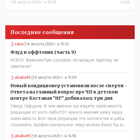
8 августа 2026 г. в 10:09
346
Последние сообщения
saba
8 августа 2026 г. в 15:33
Флуд и оффтопик (часть 9)
ACROS: ЖаильмеТам случайно летающую тарелку не
замечали?
abaika95
8 августа 2026 г. в 15:09
Новый кондиционер установили после смерти -
Ответа на главный вопрос про ЧП в детском
центре Костаная "НГ" добивалась три дня
Тимур Гафуров: В чем именно вы видите зависимость
редакции от кого-либо?От чужого мнения вижу вашу
зависимость Всё-таки редакция это коллектив и дабы
сохранить профессиональное лицо можно было бы и
указать Общественному объединению на не
abaika95
8 августа 2026 г. в 14:58
корректность высказываний о вас в том тоне в котором