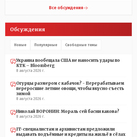
после происшествия, и уже после этого пустили
неизвестно: - в Жаильме сеял ПОЛТОРЫ тысяча гектар ,
журналистов посмотреть, типа у нас всё хорошо,
разбогател и отжал у Василия самый крупный
Все обсуждения
смотрите, мальчик просто больной был.А журналисту
агрохолдинг в мире, занесенный в Книгу рекордов
что надо было тайком ночью в окно лезть чтобы
Гиннеса.
посмотреть как там что? Журналист зафиксировал ФАКТ
Обсуждения
на момент его доступа на объект Какие претензии могут
быть к журналисту? Все вопросы к учреждению если
они что-то там утаили нет начали поносить журналиста
Новые
Популярные
Свободные темы
Украина пообещала США не наносить удары по
КТК – Bloomberg
8 августа 2026 г.
Огурцы размером с кабачок? - Перерабатываем
переросшие летние овощи, чтобы вкусно съесть
зимой
8 августа 2026 г.
Николай ВОРОНИН: Мораль сей басни какова?
8 августа 2026 г.
IT-специалистам и архивистам предложили
выдавать подъёмные и кредиты на жильё в сёлах