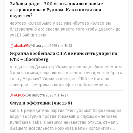
была та публикация. Нет вы проглотили оскорбления и
Забавы ради - 300 млн вложили в новые
побежали оправдываться Незнаю если бы моего
аттракционы в Рудном. Как и когда они
журналиста поносили на всю округу за его по сути
окупятся?
рабочую ошибку я бы его в обиду не дал. Да признать
чертово колесоБыло у вас уже чёртово колесо вы
ошибку но при этом и указать хейтерам их место как
благополучно его снесли вместо того чтобы довести до
мне кажется надо. А у вас как-то не получилось. В итоге
ума))) Бабки тютю
есть ощущение что вы не пятая власть а инструмент в
руках тех кто может вас публично поносить maxsaf: А чё,
abaika95
8 августа 2026 г. в 14:53
надо было оставить оригинальную статью, где всё
Украина пообещала США не наносить удары по
красиво, чисто и свежо?Да, это называется
КТК – Bloomberg
журналистика. Человек проделал работу это его взгляд
4 года назад Да мы эту Украину в кольцо обматамем и за
на вещи У другого свой взгляд Почему вообще кто-то
3 дня возьмём, подавим все огневые точки, чё там брать
должен указывать журналисту как писать и в каком
то эту Украину? Украина обещает США не бить по
тоне? maxsaf: Ну правда бы всё равно вышла наружу,
танкерам с американской нефтью добываемой в
все равно кто-то выяснил бы, что новые кондиционеры
Казахстане-мы сейчас в этой точке
установлены ПОСЛЕ смерти ребенка.Флаг в руки.
ACROS
8 августа 2026 г. в 14:27
Выяснили и выяснили что дальше? У журналиста НГ
Флуд и оффтопик (часть 9)
была другая задача провести репортаж а не
расследование maxsaf: Или тебе такой вариант не
saba: Председатель партии "Республика" Ходжаназаров
нравится? Ты вообще на чьей стороне в этой истории?Я
вдруг выступил против Токаева!По слухам он человек
на стороне объективной подачи информации maxsaf:
Кулибаева. saba: Появился неизвестно откуда, отжал у
Прискорбно и иронично то, что кондиционеры заменили
бывшего всесильного Розинова целый холдингКак