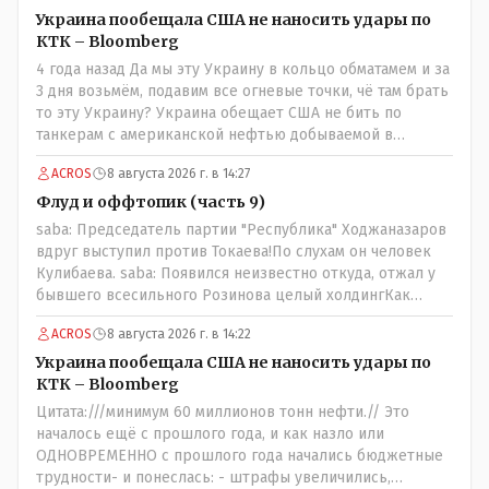
надо было оставить оригинальную статью, где всё
Украина пообещала США не наносить удары по
красиво, чисто и свежо?Да, это называется
КТК – Bloomberg
журналистика. Человек проделал работу это его взгляд
4 года назад Да мы эту Украину в кольцо обматамем и за
на вещи У другого свой взгляд Почему вообще кто-то
3 дня возьмём, подавим все огневые точки, чё там брать
должен указывать журналисту как писать и в каком
то эту Украину? Украина обещает США не бить по
тоне? maxsaf: Ну правда бы всё равно вышла наружу,
танкерам с американской нефтью добываемой в
все равно кто-то выяснил бы, что новые кондиционеры
Казахстане-мы сейчас в этой точке
установлены ПОСЛЕ смерти ребенка.Флаг в руки.
ACROS
8 августа 2026 г. в 14:27
Выяснили и выяснили что дальше? У журналиста НГ
Флуд и оффтопик (часть 9)
была другая задача провести репортаж а не
расследование maxsaf: Или тебе такой вариант не
saba: Председатель партии "Республика" Ходжаназаров
нравится? Ты вообще на чьей стороне в этой истории?Я
вдруг выступил против Токаева!По слухам он человек
на стороне объективной подачи информации maxsaf:
Кулибаева. saba: Появился неизвестно откуда, отжал у
Прискорбно и иронично то, что кондиционеры заменили
бывшего всесильного Розинова целый холдингКак
после происшествия, и уже после этого пустили
неизвестно: - в Жаильме сеял ПОЛТОРЫ тысяча гектар ,
ACROS
8 августа 2026 г. в 14:22
журналистов посмотреть, типа у нас всё хорошо,
разбогател и отжал у Василия самый крупный
смотрите, мальчик просто больной был.А журналисту
агрохолдинг в мире, занесенный в Книгу рекордов
Украина пообещала США не наносить удары по
что надо было тайком ночью в окно лезть чтобы
Гиннеса.
КТК – Bloomberg
посмотреть как там что? Журналист зафиксировал ФАКТ
Цитата:///минимум 60 миллионов тонн нефти.// Это
на момент его доступа на объект Какие претензии могут
началось ещё с прошлого года, и как назло или
быть к журналисту? Все вопросы к учреждению если
ОДНОВРЕМЕННО с прошлого года начались бюджетные
они что-то там утаили нет начали поносить журналиста
трудности- и понеслась: - штрафы увеличились,