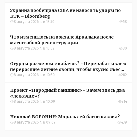
Украина пообещала США не наносить удары по
КТК – Bloomberg
8 августа 2026 г. в 13:50
58
Что изменилось на вокзале Аркалыка после
масштабной реконструкции
8 августа 2026 г. в 13:02
80
Огурцы размером с кабачок? - Перерабатываем
переросшие летние овощи, чтобы вкусно съесть
зимой
8 августа 2026 г. в 10:50
282
Проект «Народный гаишник» - Зачем здесь два
«лежачих»?
8 августа 2026 г. в 10:09
314
Николай ВОРОНИН: Мораль сей басни какова?
8 августа 2026 г. в 09:09
439