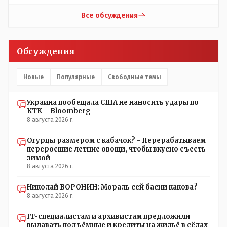
налоговая реформа, НДС подняли, порог подняли и всё
ради пополнения гос.казны - действительно КТК -
Все обсуждения
жизненно важная труба.
Обсуждения
Новые
Популярные
Свободные темы
Украина пообещала США не наносить удары по
КТК – Bloomberg
8 августа 2026 г.
Огурцы размером с кабачок? - Перерабатываем
переросшие летние овощи, чтобы вкусно съесть
зимой
8 августа 2026 г.
Николай ВОРОНИН: Мораль сей басни какова?
8 августа 2026 г.
IT-специалистам и архивистам предложили
выдавать подъёмные и кредиты на жильё в сёлах