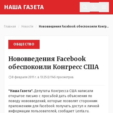
Н
АША
Г
АЗЕТА
Отк
Главная
/
Новости
/
Нововведения Facebook обеспокоили Конгресс США
ОБЩЕСТВО
Нововведения Facebook
обеспокоили Конгресс США
8 февраля 2011 г. в 13:25
1145 просмотров
"Наша Газета".
Депутаты Конгресса США написали
открытое письмо с просьбой дать объяснения по
поводу нововведений, которые позволят сторонним
приложениям для Facebook получать доступ к личной
информации пользователей, сообщает Lenta.ru.