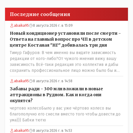
Последние сообщения
abaika95
8 августа 2026 г. в 15:09
Новый кондиционер установили после смерти -
Ответа на главный вопрос про ЧП в детском
центре Костаная "НГ" добивалась три дня
Тимур Гафуров: В чем именно вы видите зависимость
редакции от кого-либо?От чужого мнения вижу вашу
зависимость Всё-таки редакция это коллектив и дабы
сохранить профессиональное лицо можно было бы и
указать Общественному объединению на не
abaika95
8 августа 2026 г. в 14:58
корректность высказываний о вас в том тоне в котором
была та публикация. Нет вы проглотили оскорбления и
Забавы ради - 300 млн вложили в новые
побежали оправдываться Незнаю если бы моего
аттракционы в Рудном. Как и когда они
журналиста поносили на всю округу за его по сути
окупятся?
рабочую ошибку я бы его в обиду не дал. Да признать
чертово колесоБыло у вас уже чёртово колесо вы
ошибку но при этом и указать хейтерам их место как
благополучно его снесли вместо того чтобы довести до
мне кажется надо. А у вас как-то не получилось. В итоге
ума))) Бабки тютю
есть ощущение что вы не пятая власть а инструмент в
руках тех кто может вас публично поносить maxsaf: А чё,
abaika95
8 августа 2026 г. в 14:53