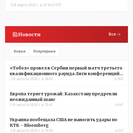
8 марта 2026 г. в 23:16
1773
Новости
Все
Новые
Популярные
«Тобол» провел в Сербии первый матч третьего
квалификационного раунда Лиги конференций
УЕФА
8 августа 2026 г. в 18:07
160
Европа теряет урожай: Казахстану предрекли
неожиданный шанс
8 августа 2026 г. в 15:45
647
Украина пообещала США не наносить удары по
КТК – Bloomberg
8 августа 2026 г. в 13:50
237