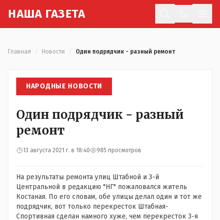
Н
АША
Г
АЗЕТА
Отк
Главная
/
Новости
/
Один подрядчик - разный ремонт
НАРОДНЫЕ НОВОСТИ
Один подрядчик - разный
ремонт
13 августа 2021 г. в 18:40
985 просмотров
На результаты ремонта улиц Штабной и 3-й
Центральной в редакцию "НГ" пожаловался житель
Костаная. По его словам, обе улицы делал один и тот же
подрядчик, вот только перекресток Штабная-
Спортивная сделан намного хуже, чем перекресток 3-я