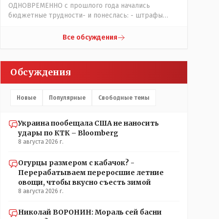
ФАКТ на момент его доступа на объект Какие
ОДНОВРЕМЕННО с прошлого года начались
претензии могут быть к журналисту? Все вопросы
бюджетные трудности- и понеслась: - штрафы
к учреждению если они что-то там утаили нет
увеличились, налоговая реформа, НДС подняли,
начали поносить журналиста
порог подняли и всё ради пополнения гос.казны -
Все обсуждения
действительно КТК - жизненно важная труба.
Обсуждения
Новые
Популярные
Свободные темы
Украина пообещала США не наносить
удары по КТК – Bloomberg
8 августа 2026 г.
Огурцы размером с кабачок? -
Перерабатываем переросшие летние
овощи, чтобы вкусно съесть зимой
8 августа 2026 г.
Николай ВОРОНИН: Мораль сей басни