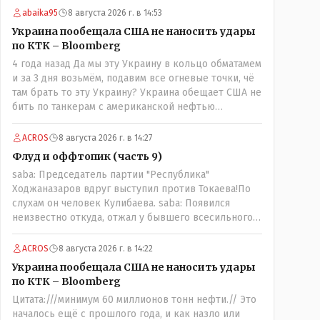
власть а инструмент в руках тех кто может вас
abaika95
8 августа 2026 г. в 14:53
публично поносить maxsaf: А чё, надо было оставить
Украина пообещала США не наносить удары
оригинальную статью, где всё красиво, чисто и
по КТК – Bloomberg
свежо?Да, это называется журналистика. Человек
4 года назад Да мы эту Украину в кольцо обматамем
проделал работу это его взгляд на вещи У другого
и за 3 дня возьмём, подавим все огневые точки, чё
свой взгляд Почему вообще кто-то должен
там брать то эту Украину? Украина обещает США не
указывать журналисту как писать и в каком тоне?
бить по танкерам с американской нефтью
maxsaf: Ну правда бы всё равно вышла наружу, все
добываемой в Казахстане-мы сейчас в этой точке
равно кто-то выяснил бы, что новые кондиционеры
ACROS
8 августа 2026 г. в 14:27
установлены ПОСЛЕ смерти ребенка.Флаг в руки.
Флуд и оффтопик (часть 9)
Выяснили и выяснили что дальше? У журналиста НГ
была другая задача провести репортаж а не
saba: Председатель партии "Республика"
расследование maxsaf: Или тебе такой вариант не
Ходжаназаров вдруг выступил против Токаева!По
нравится? Ты вообще на чьей стороне в этой
слухам он человек Кулибаева. saba: Появился
истории?Я на стороне объективной подачи
неизвестно откуда, отжал у бывшего всесильного
информации maxsaf: Прискорбно и иронично то,
Розинова целый холдингКак неизвестно: - в
что кондиционеры заменили после происшествия,
Жаильме сеял ПОЛТОРЫ тысяча гектар , разбогател
ACROS
8 августа 2026 г. в 14:22
и уже после этого пустили журналистов
и отжал у Василия самый крупный агрохолдинг в
Украина пообещала США не наносить удары
посмотреть, типа у нас всё хорошо, смотрите,
мире, занесенный в Книгу рекордов Гиннеса.
по КТК – Bloomberg
мальчик просто больной был.А журналисту что
надо было тайком ночью в окно лезть чтобы
Цитата:///минимум 60 миллионов тонн нефти.// Это
посмотреть как там что? Журналист зафиксировал
началось ещё с прошлого года, и как назло или