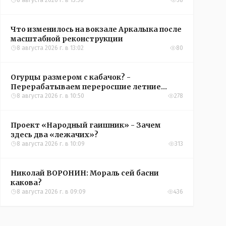
8 августа 2026 г. в 13:50
58
Что изменилось на вокзале Аркалыка после
масштабной реконструкции
8 августа 2026 г. в 13:02
80
Огурцы размером с кабачок? -
Перерабатываем переросшие летние
овощи, чтобы вкусно съесть зимой
8 августа 2026 г. в 10:50
278
Проект «Народный гаишник» - Зачем
здесь два «лежачих»?
8 августа 2026 г. в 10:09
313
Николай ВОРОНИН: Мораль сей басни
какова?
8 августа 2026 г. в 09:09
436