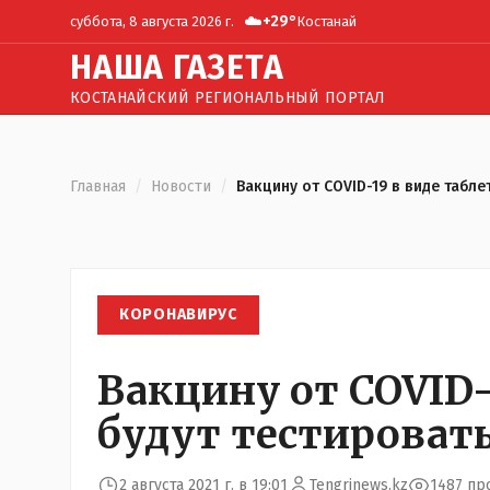
☁️
+
29
°
суббота, 8 августа 2026 г.
Костанай
Н
АША
Г
АЗЕТА
КОСТАНАЙСКИЙ РЕГИОНАЛЬНЫЙ ПОРТАЛ
Главная
/
Новости
/
Вакцину от COVID-19 в виде табле
КОРОНАВИРУС
Вакцину от COVID-
будут тестировать
2 августа 2021 г. в 19:01
Tengrinews.kz
1487 пр