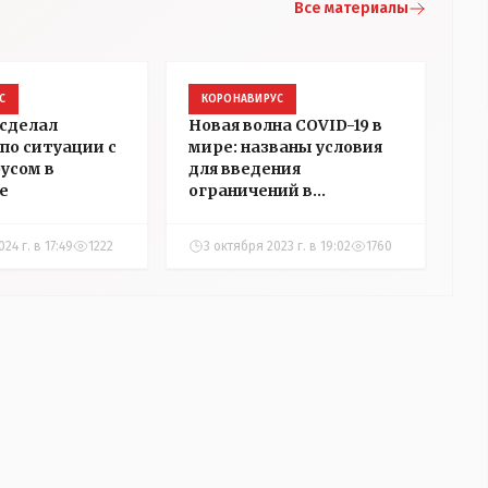
Все материалы
С
КОРОНАВИРУС
сделал
Новая волна COVID-19 в
по ситуации с
мире: названы условия
усом в
для введения
е
ограничений в
Казахстане
24 г. в 17:49
1222
3 октября 2023 г. в 19:02
1760