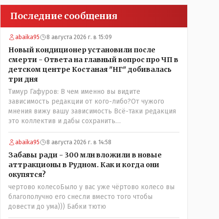
Последние сообщения
abaika95
8 августа 2026 г. в 15:09
Новый кондиционер установили после
смерти - Ответа на главный вопрос про ЧП в
детском центре Костаная "НГ" добивалась
три дня
Тимур Гафуров: В чем именно вы видите
зависимость редакции от кого-либо?От чужого
мнения вижу вашу зависимость Всё-таки редакция
это коллектив и дабы сохранить
профессиональное лицо можно было бы и указать
Общественному объединению на не корректность
abaika95
8 августа 2026 г. в 14:58
высказываний о вас в том тоне в котором была та
Забавы ради - 300 млн вложили в новые
публикация. Нет вы проглотили оскорбления и
аттракционы в Рудном. Как и когда они
побежали оправдываться Незнаю если бы моего
окупятся?
журналиста поносили на всю округу за его по сути
чертово колесоБыло у вас уже чёртово колесо вы
рабочую ошибку я бы его в обиду не дал. Да
благополучно его снесли вместо того чтобы
признать ошибку но при этом и указать хейтерам
довести до ума))) Бабки тютю
их место как мне кажется надо. А у вас как-то не
получилось. В итоге есть ощущение что вы не пятая