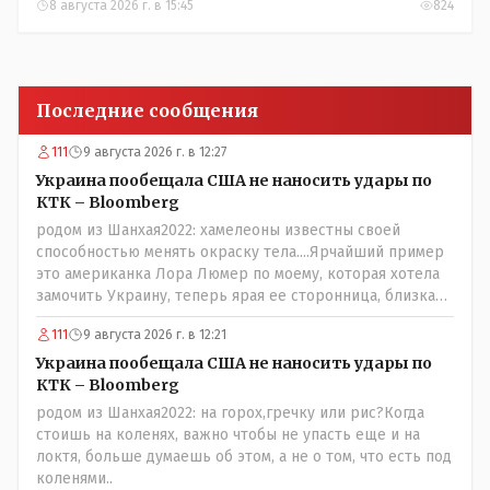
8 августа 2026 г. в 15:45
824
Последние сообщения
111
9 августа 2026 г. в 12:27
Украина пообещала США не наносить удары по
КТК – Bloomberg
родом из Шанхая2022: хамелеоны известны своей
способностью менять окраску тела....Ярчайший пример
это американка Лора Люмер по моему, которая хотела
замочить Украину, теперь ярая ее сторонница, близкая
к Трампу. Ну и западные страны тем более, которые
111
9 августа 2026 г. в 12:21
предоставляли Зеленскому убежище, чтоб он бежал и
которые развернулись потом на 180 или 360 градусов,
Украина пообещала США не наносить удары по
посмотрев на того, как он не сдался, но ты же там сам
КТК – Bloomberg
живешь и многое знаешь о тех, на кого работаешь.. Это
родом из Шанхая2022: на горох,гречку или рис?Когда
просто прагматизм и ничего личного. Победим мы, они
стоишь на коленях, важно чтобы не упасть еще и на
встанут под нас и наоборот и все это понимают..
локтя, больше думаешь об этом, а не о том, что есть под
коленями..