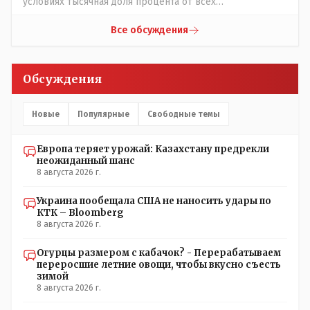
условиях тысячная доля процента от всех
вакцинированных может иметь плохие последствия от
прививки. Бумага нужна как защита от дол.....бов не
Все обсуждения
дружащих с школьными курсами предметов, в
частности биологии и математики. Vlad Kostanai: Поэтому
люди и отказываются и я в том числе своих не
Обсуждения
прививал.Лично я вам и тем другим людям благодарен.
Добровольные действия направленные на сокращение
частотности появления в популяции соответствующих
Новые
Популярные
Свободные темы
комбинаций генов заслуживают благодарности. Мы и
без того основательно загубили нормальный
Европа теряет урожай: Казахстану предрекли
естественный отбор.
неожиданный шанс
8 августа 2026 г.
Украина пообещала США не наносить удары по
КТК – Bloomberg
8 августа 2026 г.
Огурцы размером с кабачок? - Перерабатываем
переросшие летние овощи, чтобы вкусно съесть
зимой
8 августа 2026 г.