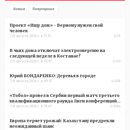
Новые
Популярные
Проект «Ищу дом» - Верному нужен свой
человек
9 августа 2026 г. в 11:15
29
В чьих дома отключат электроэнергию на
следующей неделе в Костанае?
9 августа 2026 г. в 10:10
341
Юрий БОНДАРЕНКО: Деревья в городе
9 августа 2026 г. в 09:12
268
«Тобол» провел в Сербии первый матч третьего
квалификационного раунда Лиги конференций
УЕФА
8 августа 2026 г. в 18:07
1084
Европа теряет урожай: Казахстану предрекли
неожиданный шанс