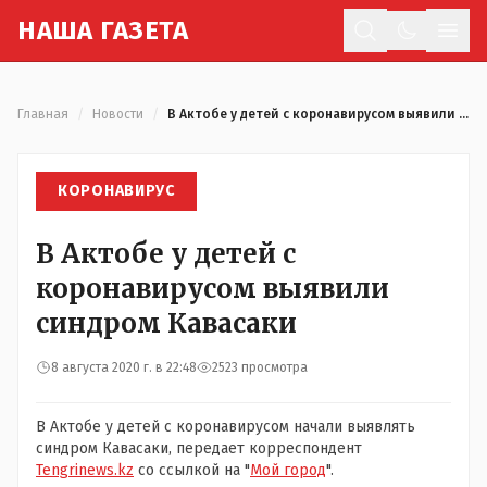
Н
АША
Г
АЗЕТА
Отк
Главная
/
Новости
/
В Актобе у детей с коронавирусом выявили синдром Кавасаки
КОРОНАВИРУС
В Актобе у детей с
коронавирусом выявили
синдром Кавасаки
8 августа 2020 г. в 22:48
2523 просмотра
В Актобе у детей с коронавирусом начали выявлять
синдром Кавасаки, передает корреспондент
Tengrinews.kz
со ссылкой на "
Мой город
".