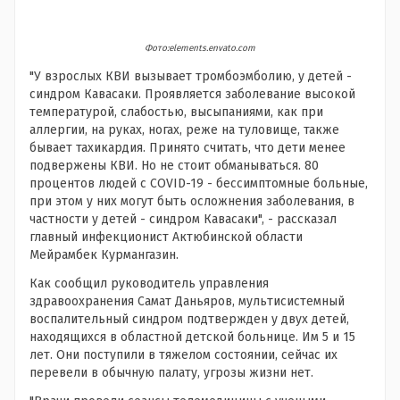
Фото:elements.envato.com
"У взрослых КВИ вызывает тромбоэмболию, у детей -
синдром Кавасаки. Проявляется заболевание высокой
температурой, слабостью, высыпаниями, как при
аллергии, на руках, ногах, реже на туловище, также
бывает тахикардия. Принято считать, что дети менее
подвержены КВИ. Но не стоит обманываться. 80
процентов людей с COVID-19 - бессимптомные больные,
при этом у них могут быть осложнения заболевания, в
частности у детей - синдром Кавасаки", - рассказал
главный инфекционист Актюбинской области
Мейрамбек Курмангазин.
Как сообщил руководитель управления
здравоохранения Самат Даньяров, мультисистемный
воспалительный синдром подтвержден у двух детей,
находящихся в областной детской больнице. Им 5 и 15
лет. Они поступили в тяжелом состоянии, сейчас их
перевели в обычную палату, угрозы жизни нет.