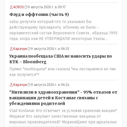
ACROS
9 августа 2026 г. в 09:17
Флуд и оффтопик (часть 9)
saba: депутата который что то указывал бы
действующему президенту, нПочему не было: -
парламентский состав Верховного Совета , образца 1993
года, когда они НЕ УТВЕРЖДАЛИ некоторые Указы
Назарбаева, особенно в части выборов и перевыборов и
Карачун
9 августа 2026 г. в 06:33
некоторых вопросах внутренней политики, и тогда
Назарбай волевым Указом РАСПУСТИЛ этот бунтарский
Украина пообещала США не наносить удары по
состав. Имя - Серикболсын Абдильдин вам знакомо -
КТК – Bloomberg
юывший секретарь ЦК КП Казахстана , впоследствии -
Прямо "пообещала" или сказала "мы постараемся но там
депутат Верховного Совета и Мажлиса и Председатель
как получится"?
партии коммунстов- он в то время и после и причём
НЕОДНОКРАТНО, указывал и многократно на недостатки
Карачун
9 августа 2026 г. в 06:24
Назарбая и предлагал ему самому ДОБРОВОЛЬНО уйти с
"Нигилизм в здравоохранении" - 95% отказов от
поста Президента.
вакцинации детей в Костанае связаны с
убеждениями родителей
Vlad Kostanai: Кто отвечает за условия хранения вакцин?
Медики! Кто закупает качественные вакцины от
мировых производителей? Медики!Даже при идеальных