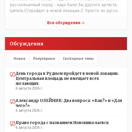
напишите ходатайство в гор.маслихат и без истерик -
русскоязычный город - надо было бы другого артиста.
вперёд. Под лежачий камень- вода не потечёт. Насчёт
Цитата:///пройдет в новой локации.// Просто по русски
ономастов: - нужны русскоязычные ономасты - я думаю
написать: "...пройдёт в другом месте..." - нельзя было.???
они найдутся.
Все обсуждения
Обсуждения
Новые
Популярные
Свободные темы
День города в Рудном пройдет в новой локации.
Центральная площадь не вмещает всех
желающих
6 августа 2026 г.
Александр ОЛЕЙНИК: Два вопроса: «Как?» и «Для
чего?»
6 августа 2026 г.
Право города с названием Новониколаевск
6 августа 2026 г.