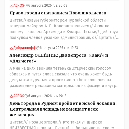
депутатов, как говориться- с паршивой овцы хоть
ACROS
6 августа 2026 г. в 20:08
шерсти клок, тем более эта тётенька платила бы не со
своего кармана, а с халявных, партийных денег.- думаю
Право города с названием Новониколаевск
сильно не торговалась бы.
Цитата://новым губернатором Тургайской области
генерал-майором А. П. Константиновичем// Аким по
новому - коллега Архимеда и Кумара. Цитата:// действуя
подкупом членов уездной администрации, о// Цитата://
Последовала спекуляция земельными участками,//
Добринцофф
6 августа 2026 г. в 19:23
Интересно: - тогда был антикорруционный комитет ???
Цитата:/// киргизское население // Казахи. Цитата://
Александр ОЛЕЙНИК: Два вопроса: «Как?» и
Административный персонал в 1885 году состоял из
«Для чего?»
уездного начальника, старшего и младшего помощников
А мне на днях звонила тётенька ,старческим голосом
и двух письмоводителей, в уездном управлении
сбиваясь и путая слова сказала что очень хочет быдь
выделились отделы полиции, суда и городской управы.
депутатом курултая и просит моего богословения на
Имелись уездный и ветеринарный врачи, повивальная
размещение рекламных материалов на фасаде и внутри
бабка, фельдшер, открылась аптека.// Областной
магазина,на что я ей честно сказал,что от вас даромедов
акимат - по нынешнему. Цитата:///В честь основателя
ACROS
6 августа 2026 г. в 19:18
пользы для людей нет никакой,а потому использовать
города Константиновича в Костанае не назвали улицу и
мой магазин как платформу для раздачи пустых
День города в Рудном пройдет в новой локации.
не установили памятник.// vofkakst: Где ономасты,
обещаний я не позволю,на это разговор и закончился.
Центральная площадь не вмещает всех
которые топят за возвращение исторических названий?
желающих
Какие проблемы, почему кто то должен делать что то за
Цитата:/// Роза Зергерли.// Кто такая ?? Широко
вас- - выдвинете идею, создайте инициативную группу,
НЕИЗВЕСТНАЯ певица - Рудный- в большинстве своём