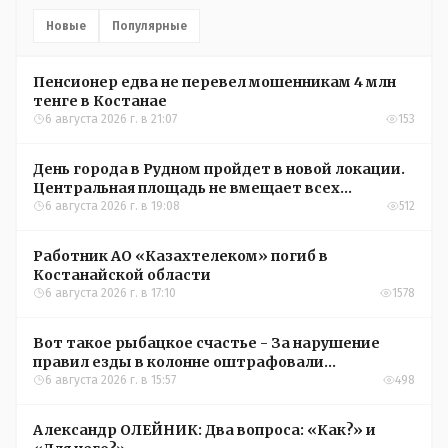
Новые
Популярные
Пенсионер едва не перевел мошенникам 4 млн
тенге в Костанае
6 августа 2026 г. в 21:07
153
День города в Рудном пройдет в новой локации.
Центральная площадь не вмещает всех
желающих
6 августа 2026 г. в 19:08
512
Работник АО «Казахтелеком» погиб в
Костанайской области
6 августа 2026 г. в 17:10
1578
Вот такое рыбацкое счастье - За нарушение
правил езды в колонне оштрафовали
участников соревнований в Аркалыке
6 августа 2026 г. в 15:57
498
Александр ОЛЕЙНИК: Два вопроса: «Как?» и