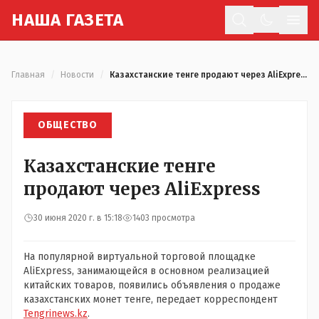
Н
АША
Г
АЗЕТА
Отк
Главная
/
Новости
/
Казахстанские тенге продают через AliExpress
ОБЩЕСТВО
Казахстанские тенге
продают через AliExpress
30 июня 2020 г. в 15:18
1403 просмотра
На популярной виртуальной торговой площадке
AliExpress, занимающейся в основном реализацией
китайских товаров, появились объявления о продаже
казахстанских монет тенге, передает корреспондент
Tengrinews.kz
.