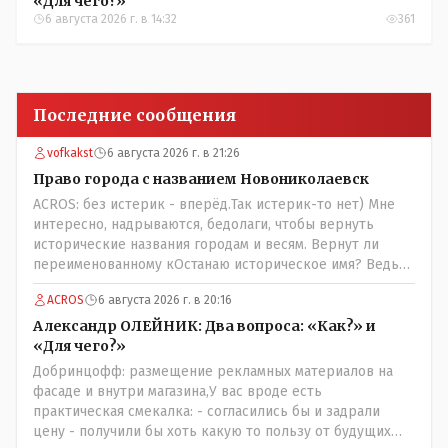
«Для чего?»
6 августа 2026 г. в 14:32
361
Последние сообщения
vofkakst
6 августа 2026 г. в 21:26
Право города с названием Новониколаевск
ACROS: без истерик - вперёд.Так истерик-то нет) Мне
интересно, надрываются, бедолаги, чтобы вернуть
исторические названия городам и весям. Вернут ли
переименованному кОстанаю историческое имя? Ведь
для этого же эти она.. ономасты существуют)) Или тут
ACROS
6 августа 2026 г. в 20:16
тоже двойной стандарт есть?
Александр ОЛЕЙНИК: Два вопроса: «Как?» и
«Для чего?»
Добринцофф: размещение рекламных материалов на
фасаде и внутри магазина,У вас вроде есть
практическая смекалка: - согласились бы и задрали
цену - получили бы хоть какую то пользу от будущих