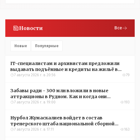
Новости
Все
Новые
Популярные
IT-специалистам и архивистам предложили
выдавать подъёмные и кредиты на жильё в
сёлах Казахстана
7 августа 2026 г. в 20:56
79
Забавы ради - 300 млн вложили в новые
аттракционы в Рудном. Как и когда они
окупятся?
7 августа 2026 г. в 19:00
193
Нурбол Жумаскалиев войдет в состав
тренерского штаба национальной сборной
Казахстана по футболу
7 августа 2026 г. в 17:11
163