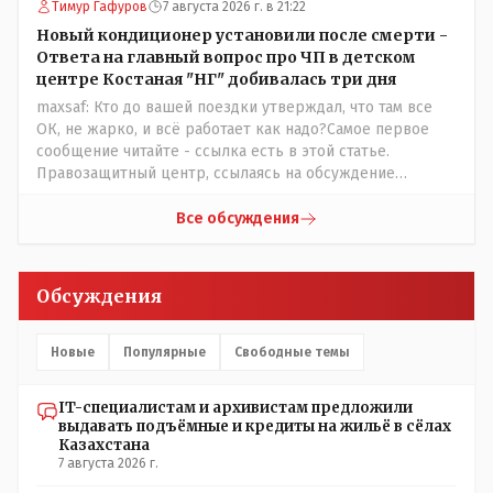
Тимур Гафуров
7 августа 2026 г. в 21:22
Новый кондиционер установили после смерти -
Ответа на главный вопрос про ЧП в детском
центре Костаная "НГ" добивалась три дня
maxsaf: Кто до вашей поездки утверждал, что там все
ОК, не жарко, и всё работает как надо?Самое первое
сообщение читайте - ссылка есть в этой статье.
Правозащитный центр, ссылаясь на обсуждение
сотрудников интерната в рабочем чате, которые
прислали ему в виде аудиосообщений, пишет, что
Все обсуждения
воспитатели долго добивались установки
кондиционеров в помещениях, где есть дети, однако к
настоящему времени их установили только в
Обсуждения
помещениях, предназначенных для административно-
управленческого персонала. И Также в каждой группе
установлены кондиционеры, питьевой и температурный
Новые
Популярные
Свободные темы
режимы, которые взяты на особый контроль, учитывая
погодные условия в это лето. Мы решили. что это -
IT-специалистам и архивистам предложили
противоречие. Вы считаете иначе?
выдавать подъёмные и кредиты на жильё в сёлах
Казахстана
7 августа 2026 г.