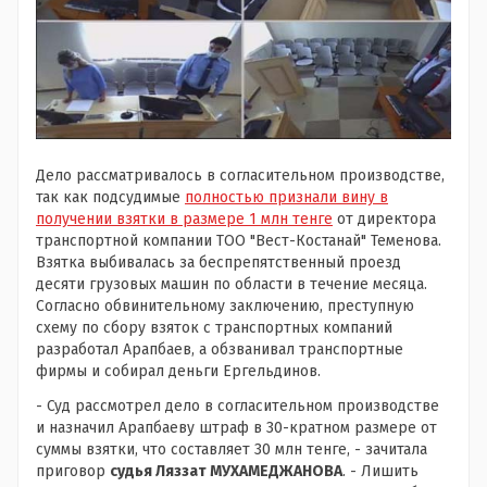
Дело рассматривалось в согласительном производстве,
так как подсудимые
полностью признали вину в
получении взятки в размере 1 млн тенге
от директора
транспортной компании ТОО "Вест-Костанай" Теменова.
Взятка выбивалась за беспрепятственный проезд
десяти грузовых машин по области в течение месяца.
Согласно обвинительному заключению, преступную
схему по сбору взяток с транспортных компаний
разработал Арапбаев, а обзванивал транспортные
фирмы и собирал деньги Ергельдинов.
- Суд рассмотрел дело в согласительном производстве
и назначил Арапбаеву штраф в 30-кратном размере от
суммы взятки, что составляет 30 млн тенге, - зачитала
приговор
судья Ляззат МУХАМЕДЖАНОВА
. - Лишить