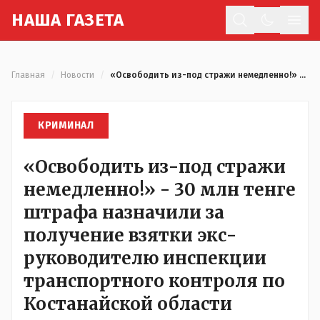
Н
АША
Г
АЗЕТА
Отк
Главная
/
Новости
/
«Освободить из-под стражи немедленно!» - 30 млн тенге штрафа назначили за получение взятки экс-руководителю инспекции транспортного контроля по Костанайской области
КРИМИНАЛ
«Освободить из-под стражи
немедленно!» - 30 млн тенге
штрафа назначили за
получение взятки экс-
руководителю инспекции
транспортного контроля по
Костанайской области