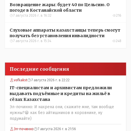
Возвращение жары: будет 40 по Цельсию. О
погоде в Костанайской области
7 августа 2026 г. в 16:32
216
Слуховые аппараты казахстанцы теперь смогут
получать без установления инвалидности
7 августа 2026 г. в 15:34
248
Последние сообщения
vofkakst
7 августа 2026 г. в 22:22
IT-специалистам и архивистам предложили
выдавать подъёмные и кредиты на жильё в
сёлах Казахстана
Эл-починно: И нахрена они, скажите мне, там вообще
нужны?😁 как без айтишников в коровнике, ну
подумайте)
Эл-починно
7 августа 2026 г. в 21:56