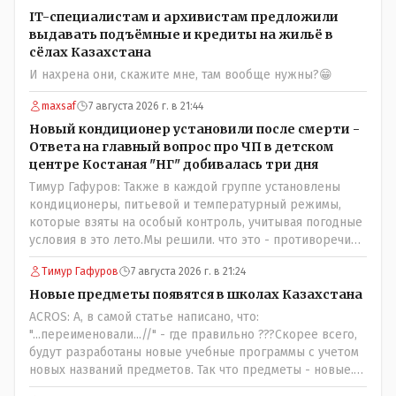
IT-специалистам и архивистам предложили
выдавать подъёмные и кредиты на жильё в
сёлах Казахстана
И нахрена они, скажите мне, там вообще нужны?😁
maxsaf
7 августа 2026 г. в 21:44
Новый кондиционер установили после смерти -
Ответа на главный вопрос про ЧП в детском
центре Костаная "НГ" добивалась три дня
Тимур Гафуров: Также в каждой группе установлены
кондиционеры, питьевой и температурный режимы,
которые взяты на особый контроль, учитывая погодные
условия в это лето.Мы решили. что это - противоречие.
Вы считаете иначе?Ну тут противоречия нет. Этот
Тимур Гафуров
7 августа 2026 г. в 21:24
комментарий прозвучал на следующий день после
трагедии, то есть 29 июля, когда спешно установили и
Новые предметы появятся в школах Казахстана
воду, и новые кондиционеры, и впервые поставили
ACROS: А, в самой статье написано, что:
температурный режим на контроль. То есть первая
"...переименовали...//" - где правильно ???Скорее всего,
часть - информация до трагедии, вторая часть -
будут разработаны новые учебные программы с учетом
информация после трагедии, когда все уже было
новых названий предметов. Так что предметы - новые.
исправлено.
Хоть и переименованные)