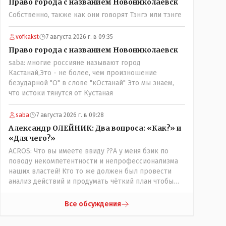
Право города с названием Новониколаевск
вопросов оплаты, полностью
Собственно, также как они говорят Тэнгэ или тэнге
сконцентрировавшись на управлении автобусом.
Кондуктор - помимо удобства - несомненно
рабочие места. Сколько людей можно
vofkakst
7 августа 2026 г. в 09:35
трудоустроить? Но зачем, когда водитель должен и
Право города с названием Новониколаевск
на дорогу смотреть, и оплату контролировать , и (в
saba: многие россияне называют город
редких случаях оплаты наличкой) сдачу выдавать. У
Кастанай,Это - не более, чем произношение
нас прогресс почему-то идет с регрессом рука об
безударной "О" в слове "кОстанай" Это мы знаем,
руку. Любую хорошую задумку умудряемся
что истоки тянутся от Кустаная
похерить(
saba
7 августа 2026 г. в 09:28
Александр ОЛЕЙНИК: Два вопроса: «Как?» и
«Для чего?»
ACROS: Что вы имеете ввиду ??А у меня бзик по
поводу некомпетентности и непрофессионализма
наших властей! Кто то же должен был провести
анализ действий и продумать чёткий план чтобы
комар носа не подточил! Но тут явно спешили, а в
аналитическом центре либо кто то из
Все обсуждения
родственников сидит, либо ведущий специалист на
Мальдивы уехал, либо всё вместе! Пока