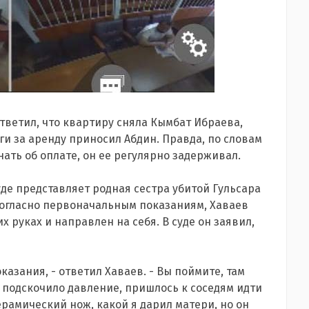
тветил, что квартиру сняла Кымбат Ибраева,
ьги за аренду приносил Абдин. Правда, по словам
ать об оплате, он ее регулярно задерживал.
де представляет родная сестра убитой Гульсара
Согласно первоначальным показаниям, Хаваев
х руках и направлен на себя. В суде он заявил,
азания, - ответил Хаваев. - Вы поймите, там
, подскочило давление, пришлось к соседям идти
керамический нож, какой я дарил матери, но он