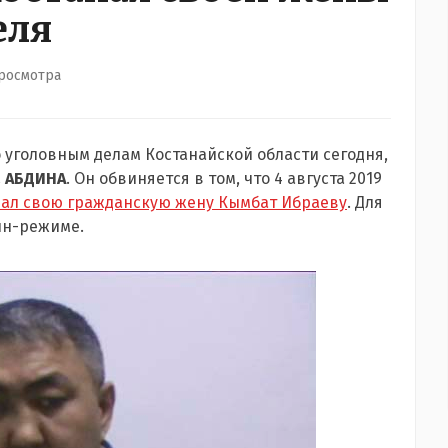
еля
просмотра
уголовным делам Костанайской области сегодня,
 АБДИНА
. Он обвиняется в том, что 4 августа 2019
ал свою гражданскую жену Кымбат Ибраеву
. Для
йн-режиме.