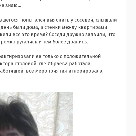
е знаю...
чившегося попытался выяснить у соседей, слышали
от день были дома, а стенки между квартирами
жили все это время? Соседи дружно заявили, что
ромко ругались и тем более дрались.
рактиризовали ее только с положительной
ктора столовой, где Ибраева работала
работящей, все мероприятия игнорировала,