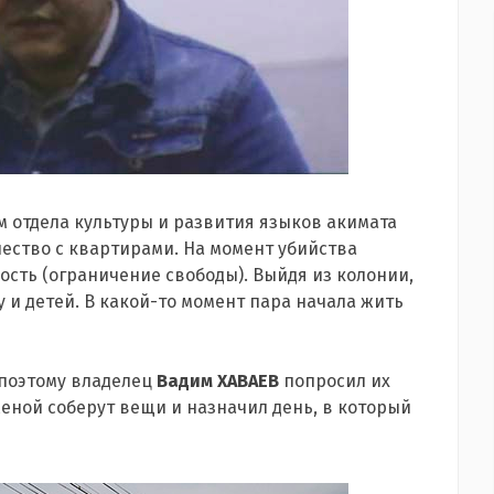
ом отдела культуры и развития языков акимата
чество с квартирами. На момент убийства
сть (ограничение свободы). Выйдя из колонии,
 и детей. В какой-то момент пара начала жить
 поэтому владелец
В
адим
ХАВАЕВ
попросил их
 женой соберут вещи и назначил день, в который