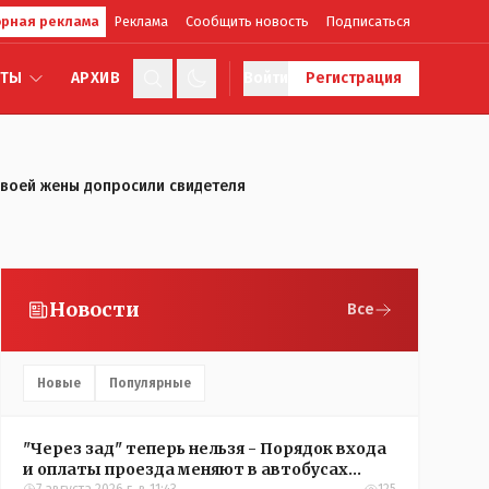
рная реклама
Реклама
Сообщить новость
Подписаться
КТЫ
АРХИВ
Войти
Регистрация
 своей жены допросили свидетеля
Новости
Все
Новые
Популярные
"Через зад" теперь нельзя - Порядок входа
и оплаты проезда меняют в автобусах