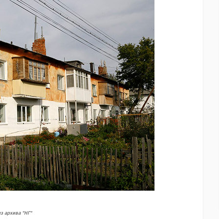
з архива "НГ"