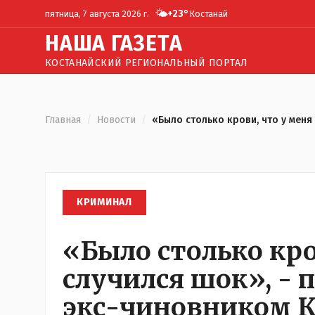
🌤️
+
23
°
пятница, 7 августа 2026 г.
Костанай
Н
АША
Г
АЗЕТА
КОСТАНАЙСКИЙ РЕГИОНАЛЬНЫЙ ПОРТАЛ
Главная
/
Новости
/
«Было столько крови, что у меня
КРИМИНАЛ
«Было столько кро
случился шок», - 
экс-чиновником К