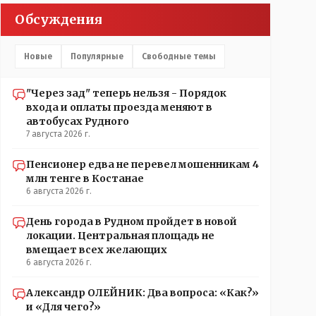
прокатывает по вышеизложенным Вами причинам,
Обсуждения
просто обстоятельства немного меняются по
сравнению с Назарбаевскими временами, власти
решили пощупать кошелёк населения, а это уже
Новые
Популярные
Свободные темы
неизвестная в уравнении взаимоотношений власти
и народа! Тут бы как раз специалист-аналитик и
пригодился бы!
"Через зад" теперь нельзя - Порядок
входа и оплаты проезда меняют в
автобусах Рудного
7 августа 2026 г.
Пенсионер едва не перевел мошенникам 4
млн тенге в Костанае
6 августа 2026 г.
День города в Рудном пройдет в новой
локации. Центральная площадь не
вмещает всех желающих
6 августа 2026 г.
Александр ОЛЕЙНИК: Два вопроса: «Как?»
и «Для чего?»