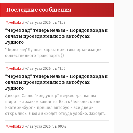
Последние сообщения
vofkakst
7 августа 2026 г. в 11:58
"Через зад" теперь нельзя - Порядок входа и
оплаты проезда меняют в автобусах
Рудного
"Через зад"Лучшая характеристика организации
общественного транспорта ))
vofkakst
7 августа 2026 г. в 11:56
"Через зад" теперь нельзя - Порядок входа и
оплаты проезда меняют в автобусах
Рудного
Дикари. Слово "кондуктор" видимо для наших
широт - архаизм какой то. Взять Челябинск или
Екатеринбург - пришел автобус - все двери
открылись. Люди выходят откуда удобно. Заходят
также в любую дверь. Далее - либо платишь сам (у
каждой двери есть валидатор), либо кондуктор
vofkakst
7 августа 2026 г. в 09:43
подойдет с терминалом. Водитель разгружен от