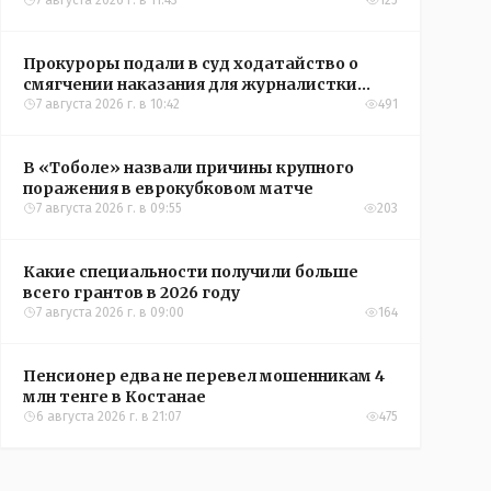
Рудного
7 августа 2026 г. в 11:43
125
Прокуроры подали в суд ходатайство о
смягчении наказания для журналистки
Александры Алёховой
7 августа 2026 г. в 10:42
491
В «Тоболе» назвали причины крупного
поражения в еврокубковом матче
7 августа 2026 г. в 09:55
203
Какие специальности получили больше
всего грантов в 2026 году
7 августа 2026 г. в 09:00
164
Пенсионер едва не перевел мошенникам 4
млн тенге в Костанае
6 августа 2026 г. в 21:07
475