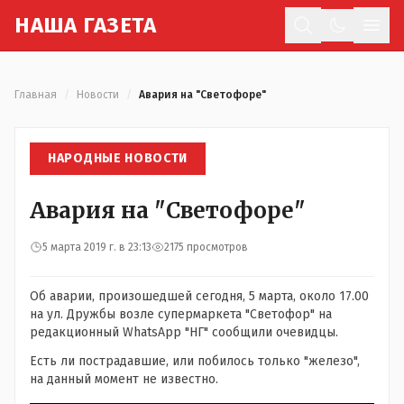
Н
АША
Г
АЗЕТА
Отк
Главная
/
Новости
/
Авария на "Светофоре"
НАРОДНЫЕ НОВОСТИ
Авария на "Светофоре"
5 марта 2019 г. в 23:13
2175 просмотров
Об аварии, произошедшей сегодня, 5 марта, около 17.00
на ул. Дружбы возле супермаркета "Светофор" на
редакционный WhatsApp "НГ" сообщили очевидцы.
Есть ли пострадавшие, или побилось только "железо",
на данный момент не известно.