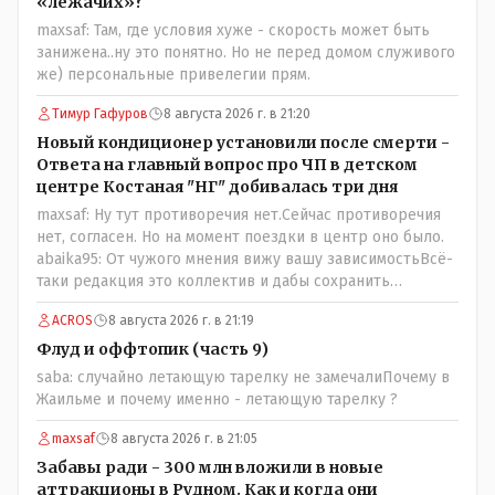
который что то указывал бы действующему президенту,
«лежачих»?
не иначе инопланетянин, ну а на чём инопланетяне
maxsaf: Там, где условия хуже - скорость может быть
передвигаются?
занижена..ну это понятно. Но не перед домом служивого
же) персональные привелегии прям.
Тимур Гафуров
8 августа 2026 г. в 21:20
Новый кондиционер установили после смерти -
Ответа на главный вопрос про ЧП в детском
центре Костаная "НГ" добивалась три дня
maxsaf: Ну тут противоречия нет.Сейчас противоречия
нет, согласен. Но на момент поездки в центр оно было.
abaika95: От чужого мнения вижу вашу зависимостьВсё-
таки редакция это коллектив и дабы сохранить
профессиональное лицо можно было бы и указать
ACROS
8 августа 2026 г. в 21:19
Общественному объединению на не корректность
высказываний о вас в том тоне в котором была та
Флуд и оффтопик (часть 9)
публикация.В комментарии от ОО было и мнение, и
saba: случайно летающую тарелку не замечалиПочему в
факт. На мнение я ответил там же. В том же тоне
Жаильме и почему именно - летающую тарелку ?
отвечать не намерен, но акценты расставил. А вот факт
нужно было проверить. Что мы и сделали. И если это вы
maxsaf
8 августа 2026 г. в 21:05
называете зависимостью, то у меня другое
Забавы ради - 300 млн вложили в новые
представление об этом термине.
аттракционы в Рудном. Как и когда они