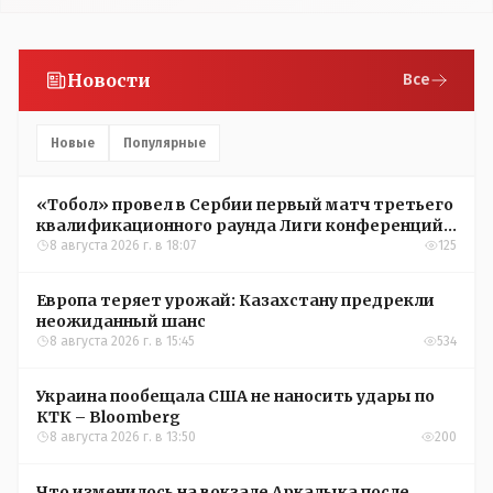
Новости
Все
Новые
Популярные
«Тобол» провел в Сербии первый матч третьего
квалификационного раунда Лиги конференций
УЕФА
8 августа 2026 г. в 18:07
125
Европа теряет урожай: Казахстану предрекли
неожиданный шанс
8 августа 2026 г. в 15:45
534
Украина пообещала США не наносить удары по
КТК – Bloomberg
8 августа 2026 г. в 13:50
200
Что изменилось на вокзале Аркалыка после