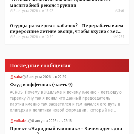
масштабной реконструкции
8 августа 2026 г. в 13:02
346
Огурцы размером с кабачок? - Перерабатываем
переросшие летние овощи, чтобы вкусно съесть
зимой
8 августа 2026 г. в 10:50
1981
Последние сообщения
saba
8 августа 2026 г. в 22:29
Флуд и оффтопик (часть 9)
ACROS: Почему в Жаильме и почему именно - летающую
тарелку ?Ну так я понял что данный председатель
партии именно там засветился и там начался его путь в
олигархи и политика новой формации . который не
стесняется указать президенту на необходимость
vofkakst
8 августа 2026 г. в 22:18
скорого ухода! А летающая тарелка, потому что ещё не
было в истории независимого Казахстана депутата
Проект «Народный гаишник» - Зачем здесь два