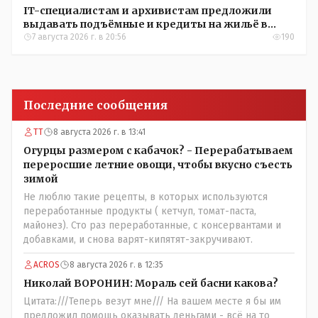
IT-специалистам и архивистам предложили
выдавать подъёмные и кредиты на жильё в
сёлах Казахстана
7 августа 2026 г. в 20:56
190
Последние сообщения
ТТ
8 августа 2026 г. в 13:41
Огурцы размером с кабачок? - Перерабатываем
переросшие летние овощи, чтобы вкусно съесть
зимой
Не люблю такие рецепты, в которых используются
переработанные продукты ( кетчуп, томат-паста,
майонез). Сто раз переработанные, с консервантами и
добавками, и снова варят-кипятят-закручивают.
ACROS
8 августа 2026 г. в 12:35
Николай ВОРОНИН: Мораль сей басни какова?
Цитата:///Теперь везут мне/// На вашем месте я бы им
предложил помощь оказывать деньгами - всё на то