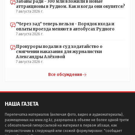
Забавы ради - 300 млн вложили в новые
аттракционы в Рудном. Как и когда они окупятся?
7 августа 2026 г.
"Через зад" теперь нельзя - Порядок входа и
оплаты проезда меняют в автобусах Рудного
7 августа 2026 г.
Прокуроры подали в суд ходатайство о
смягчении наказания для журналистки
Александры Алёховой
7 августа 2026 г.
Все обсуждения
НАША ГАЗЕТА
Перепечатка материалов (включая фото, видео и аудиоматериалы),
размещенных на www.ng.kz, разрешена в объеме не более одной трети
с обязательной гиперссылкой на материал в первом абзаце, как
первоисточник в следующей или схожей формулировке: "сообщает