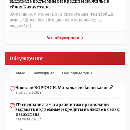
удалённо - лёжа на диване, в городе. Но, этих
выдавать подъёмные и кредиты на жильё в
современных и оцифрованных МТФ критично мало для
сёлах Казахстана
массового переезда лохматых и обкуренных молодых
Эл-починно: И нахрена они, скажите мне, там вообще
ребят из города в село, да и те МТФ я по опыту
нужны?😁 как без айтишников в коровнике, ну
подозреваю, скоро перейдут на обслуживание с
подумайте)
помошью кувалды, китайского скотча, алюминевой
проволоки и русского мата. Вот где работать в селе
Все обсуждения
именно АРХИВАРИУСАМ - понятие не имею- допустим
все мои архивы по работе и по семейной жизни -
помещаются в одну дешёвую китайскую флешку
Обсуждения
купленную на оптушке на Складской за 1 000 тенге.
Впрочем, не надо гадать: - это замутили УМНЫЕ люди
наверху , близко расположенные к гос.бюджету-
Новые
Популярные
Свободные темы
наверняка они знают что делают.
Николай ВОРОНИН: Мораль сей басни какова?
8 августа 2026 г.
IT-специалистам и архивистам предложили
выдавать подъёмные и кредиты на жильё в сёлах
Казахстана
7 августа 2026 г.