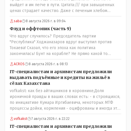
выйдет и им легче в пути. Цитата:/// при завышенных
ценах страдает качество. Даже с печеным хлебом
проблема. // На вкус и цвет........., по мне : - наша молочка
saba
8 августа 2026 г. в 09:04
значительно вкуснее чем руссская и белоруская, а хлеб
покупайте формовой, бюджетный- он значительно
Флуд и оффтопик (часть 9)
вкусней остальных, но самый вкусный хлеб в совхозных
Что вдруг случилось? Председатель партии
пекарнях; мясо - русское, белоруское не вкусное- наше
"Республика" Ходжаназаров вдруг выступил против
значительно вкусней и натуральное Цитата:///В
Токаева! Сказал, что его эпоха как политика
финансовой столице республики все дешевле./// Что
закончилась! Бунт на корабле? Не прямо какой то
правда то правда: - там продкты и фрукты-овощи
правдолюб вдруг выступил! Может он инопланетянин?
дешевле и услуги тамады, певцов тоже и провести той
ACROS
8 августа 2026 г. в 08:13
Появился неизвестно откуда, отжал у бывшего
на 250-300 человек там обойдётся в разы дешевле чем в
всесильного Розинова целый холдинг и теперь против
IT-специалистам и архивистам предложили
Костанае. Цитата:///Кому доверять?/// Только себе: - за
президента выступает! Вот ни капельки ему не поверю,
выдавать подъёмные и кредиты на жильё в
что боролись на то и напоролись- хотели капитализм,
что он действует в интересах страны, про народ уже и
сёлах Казахстана
жить по принципу: "...человек-человеку- волк....", не
не говорю! Опять какие то закулисные игры?
vofkakst: как без айтишников в коровнике,Доля
захотели жить в коммунизме где был принцип:
ироничной правды в ваших словах есть: - в строящихся,
"....человек человеку- брат...."
по инициативе Кумара Иргибаевича, некоторых МТФ
процессы дойки, кормления - оцифрованы и иногда эти
программы дают сбой - и тогда они нужны, хотя я
vofkakst
7 августа 2026 г. в 22:22
насколько в курсе своей комьютерной безграмотности
- все эти вопросы можно решать и устранять эти сбои и
IT-специалистам и архивистам предложили