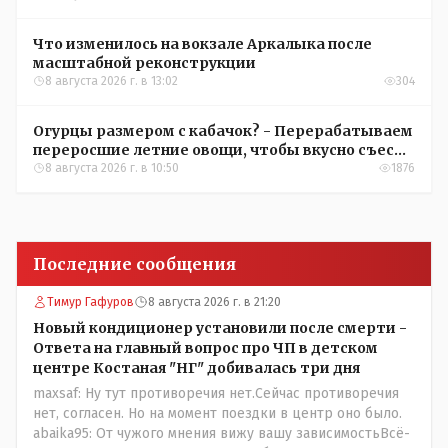
Что изменилось на вокзале Аркалыка после
масштабной реконструкции
8 августа 2026 г. в 13:02
304
Огурцы размером с кабачок? - Перерабатываем
переросшие летние овощи, чтобы вкусно съесть
зимой
8 августа 2026 г. в 10:50
1876
Последние сообщения
Тимур Гафуров
8 августа 2026 г. в 21:20
Новый кондиционер установили после смерти -
Ответа на главный вопрос про ЧП в детском
центре Костаная "НГ" добивалась три дня
maxsaf: Ну тут противоречия нет.Сейчас противоречия
нет, согласен. Но на момент поездки в центр оно было.
abaika95: От чужого мнения вижу вашу зависимостьВсё-