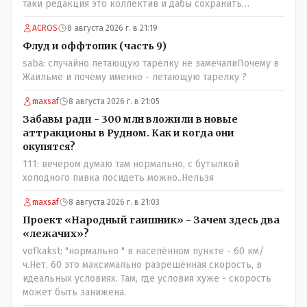
таки редакция это коллектив и дабы сохранить
профессиональное лицо можно было бы и указать
ACROS
8 августа 2026 г. в 21:19
Общественному объединению на не корректность
высказываний о вас в том тоне в котором была та
Флуд и оффтопик (часть 9)
публикация.В комментарии от ОО было и мнение, и
saba: случайно летающую тарелку не замечалиПочему в
факт. На мнение я ответил там же. В том же тоне
Жаильме и почему именно - летающую тарелку ?
отвечать не намерен, но акценты расставил. А вот факт
нужно было проверить. Что мы и сделали. И если это вы
maxsaf
8 августа 2026 г. в 21:05
называете зависимостью, то у меня другое
Забавы ради - 300 млн вложили в новые
представление об этом термине.
аттракционы в Рудном. Как и когда они
окупятся?
111: вечером думаю там нормально, с бутылкой
холодного пивка посидеть можно..Нельзя
maxsaf
8 августа 2026 г. в 21:03
Проект «Народный гаишник» - Зачем здесь два
«лежачих»?
vofkakst: "нормально " в населённом пункте - 60 км/
ч.Нет, 60 это максимально разрешённая скорость, в
идеальных условиях. Там, где условия хуже - скорость
может быть занижена.