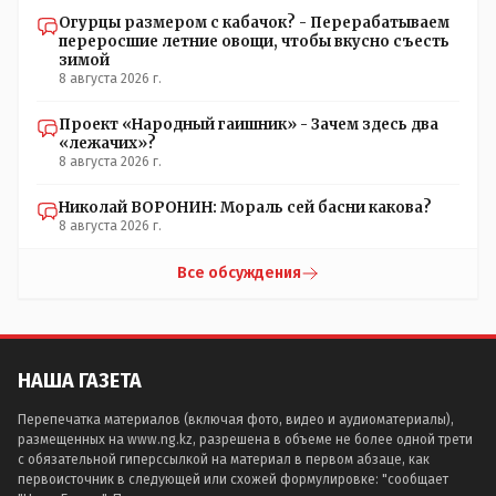
Огурцы размером с кабачок? - Перерабатываем
переросшие летние овощи, чтобы вкусно съесть
зимой
8 августа 2026 г.
Проект «Народный гаишник» - Зачем здесь два
«лежачих»?
8 августа 2026 г.
Николай ВОРОНИН: Мораль сей басни какова?
8 августа 2026 г.
Все обсуждения
НАША ГАЗЕТА
Перепечатка материалов (включая фото, видео и аудиоматериалы),
размещенных на www.ng.kz, разрешена в объеме не более одной трети
с обязательной гиперссылкой на материал в первом абзаце, как
первоисточник в следующей или схожей формулировке: "сообщает