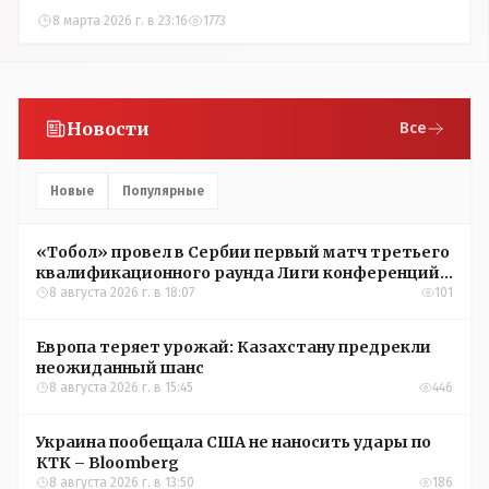
8 марта 2026 г. в 23:16
1773
Новости
Все
Новые
Популярные
«Тобол» провел в Сербии первый матч третьего
квалификационного раунда Лиги конференций
УЕФА
8 августа 2026 г. в 18:07
101
Европа теряет урожай: Казахстану предрекли
неожиданный шанс
8 августа 2026 г. в 15:45
446
Украина пообещала США не наносить удары по
КТК – Bloomberg
8 августа 2026 г. в 13:50
186