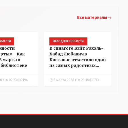
Все материалы
ОВОСТИ
НАРОДНЫЕ НОВОСТИ
нности
В синагоге Бэйт Рахэль-
рты» - Как
Хабад Любавич в
8 марта в
Костанае отметили один
 библиотеке
из самых радостных
еврейских праздников —
Пурим
6 г. в 02:23
2194
8 марта 2026 г. в 23:16
1773