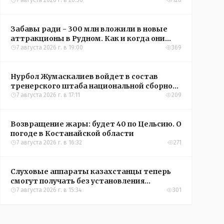
кредиты на жильё в сёлах Казахстана
7 августа 2026 г. в 20:56
128
Забавы ради - 300 млн вложили в новые
аттракционы в Рудном. Как и когда они
окупятся?
7 августа 2026 г. в 19:00
369
Нурбол Жумаскалиев войдет в состав
тренерского штаба национальной сборной
Казахстана по футболу
7 августа 2026 г. в 17:11
209
Возвращение жары: будет 40 по Цельсию. О
погоде в Костанайской области
7 августа 2026 г. в 16:32
271
Слуховые аппараты казахстанцы теперь
смогут получать без установления
инвалидности
7 августа 2026 г. в 15:34
301