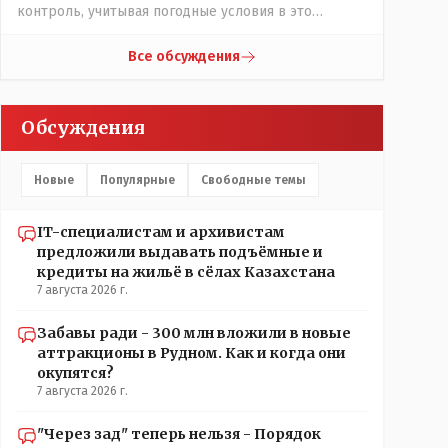
контроль, учитывая погодные условия в это
лето.Мы решили. что это - противоречие. Вы
считаете иначе?Ну тут противоречия нет. Этот
Все обсуждения
комментарий прозвучал на следующий день после
трагедии, то есть 29 июля, когда спешно
установили и воду, и новые кондиционеры, и
Обсуждения
впервые поставили температурный режим на
контроль. То есть первая часть - информация до
трагедии, вторая часть - информация после
Новые
Популярные
Свободные темы
трагедии, когда все уже было исправлено.
IT-специалистам и архивистам
предложили выдавать подъёмные и
кредиты на жильё в сёлах Казахстана
7 августа 2026 г.
Забавы ради - 300 млн вложили в новые
аттракционы в Рудном. Как и когда они
окупятся?
7 августа 2026 г.
"Через зад" теперь нельзя - Порядок