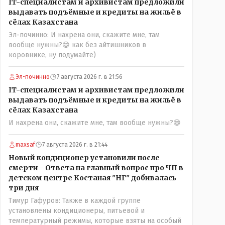
IT-специалистам и архивистам предложили
можно решать и устранять эти сбои и удалённо -
выдавать подъёмные и кредиты на жильё в
лёжа на диване, в городе. Но, этих современных и
сёлах Казахстана
оцифрованных МТФ критично мало для массового
Эл-починно: И нахрена они, скажите мне, там
переезда лохматых и обкуренных молодых ребят
вообще нужны?😁 как без айтишников в
из города в село, да и те МТФ я по опыту
коровнике, ну подумайте)
подозреваю, скоро перейдут на обслуживание с
помошью кувалды, китайского скотча, алюминевой
проволоки и русского мата. Вот где работать в селе
Эл-починно
7 августа 2026 г. в 21:56
именно АРХИВАРИУСАМ - понятие не имею-
IT-специалистам и архивистам предложили
допустим все мои архивы по работе и по семейной
выдавать подъёмные и кредиты на жильё в
жизни - помещаются в одну дешёвую китайскую
сёлах Казахстана
флешку купленную на оптушке на Складской за 1
И нахрена они, скажите мне, там вообще нужны?😁
000 тенге. Впрочем, не надо гадать: - это замутили
УМНЫЕ люди наверху , близко расположенные к
maxsaf
7 августа 2026 г. в 21:44
гос.бюджету- наверняка они знают что делают.
Новый кондиционер установили после
смерти - Ответа на главный вопрос про ЧП в
детском центре Костаная "НГ" добивалась
три дня
Тимур Гафуров: Также в каждой группе
установлены кондиционеры, питьевой и
температурный режимы, которые взяты на особый