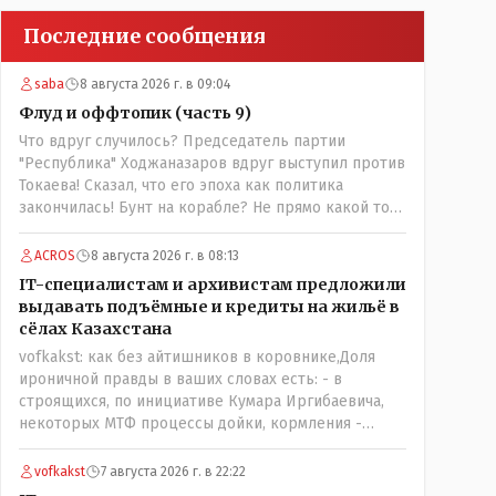
Последние сообщения
saba
8 августа 2026 г. в 09:04
Флуд и оффтопик (часть 9)
Что вдруг случилось? Председатель партии
"Республика" Ходжаназаров вдруг выступил против
Токаева! Сказал, что его эпоха как политика
закончилась! Бунт на корабле? Не прямо какой то
правдолюб вдруг выступил! Может он
инопланетянин? Появился неизвестно откуда,
ACROS
8 августа 2026 г. в 08:13
отжал у бывшего всесильного Розинова целый
IT-специалистам и архивистам предложили
холдинг и теперь против президента выступает!
выдавать подъёмные и кредиты на жильё в
Вот ни капельки ему не поверю, что он действует в
сёлах Казахстана
интересах страны, про народ уже и не говорю!
vofkakst: как без айтишников в коровнике,Доля
Опять какие то закулисные игры?
ироничной правды в ваших словах есть: - в
строящихся, по инициативе Кумара Иргибаевича,
некоторых МТФ процессы дойки, кормления -
оцифрованы и иногда эти программы дают сбой - и
тогда они нужны, хотя я насколько в курсе своей
vofkakst
7 августа 2026 г. в 22:22
комьютерной безграмотности - все эти вопросы