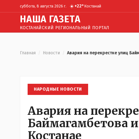
☀️
+
22
°
суббота, 8 августа 2026 г.
Костанай
Н
АША
Г
АЗЕТА
КОСТАНАЙСКИЙ РЕГИОНАЛЬНЫЙ ПОРТАЛ
Главная
/
Новости
/
Авария на перекрестке улиц Байм
НАРОДНЫЕ НОВОСТИ
Авария на перекре
Баймагамбетова и
Костанае