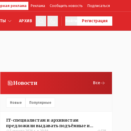
рная реклама
Реклама
Сообщить новость
Подписаться
КТЫ
АРХИВ
Войти
Регистрация
Новости
Все
Новые
Популярные
IT-специалистам и архивистам
предложили выдавать подъёмные и