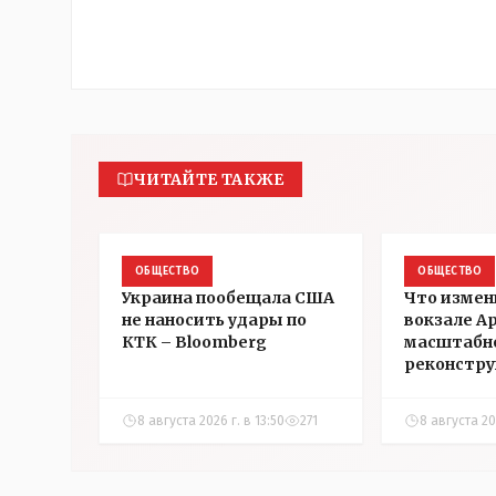
ЧИТАЙТЕ ТАКЖЕ
ОБЩЕСТВО
ОБЩЕСТВО
Украина пообещала США
Что измен
не наносить удары по
вокзале А
КТК – Bloomberg
масштабн
реконстр
8 августа 2026 г. в 13:50
271
8 августа 20