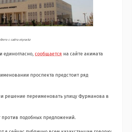
ото с сайта otyrar.kz
и единогласно,
сообщается
на сайте акимата
еименовании проспекта предстоит ряд
яли решение переименовать улицу Фурманова в
ет против подобных предложений.
Вот я сейчас публично всем казахстанцам говорю: