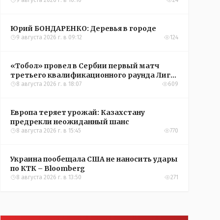
9 августа 2026 г. в 10:10
24
Юрий БОНДАРЕНКО: Деревья в городе
9 августа 2026 г. в 09:12
124
«Тобол» провел в Сербии первый матч
третьего квалификационного раунда Лиги
конференций УЕФА
8 августа 2026 г. в 18:07
609
Европа теряет урожай: Казахстану
предрекли неожиданный шанс
8 августа 2026 г. в 15:45
770
Украина пообещала США не наносить удары
по КТК – Bloomberg
8 августа 2026 г. в 13:50
271