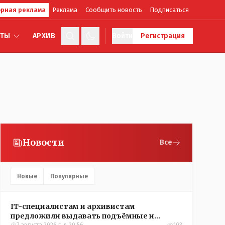
рная реклама
Реклама
Сообщить новость
Подписаться
КТЫ
АРХИВ
Войти
Регистрация
Новости
Все
Новые
Популярные
IT-специалистам и архивистам
предложили выдавать подъёмные и