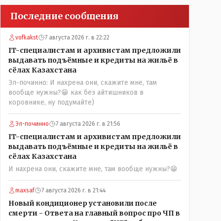
Последние сообщения
vofkakst
7 августа 2026 г. в 22:22
IT-специалистам и архивистам предложили
выдавать подъёмные и кредиты на жильё в
сёлах Казахстана
Эл-починно: И нахрена они, скажите мне, там
вообще нужны?😁 как без айтишников в
коровнике, ну подумайте)
Эл-починно
7 августа 2026 г. в 21:56
IT-специалистам и архивистам предложили
выдавать подъёмные и кредиты на жильё в
сёлах Казахстана
И нахрена они, скажите мне, там вообще нужны?😁
maxsaf
7 августа 2026 г. в 21:44
Новый кондиционер установили после
смерти - Ответа на главный вопрос про ЧП в