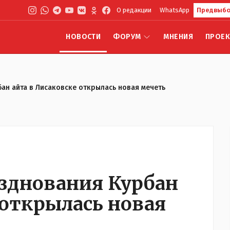
О редакции
WhatsApp
Предвыбо
НОВОСТИ
ФОРУМ
МНЕНИЯ
ПРОЕ
бан айта в Лисаковске открылась новая мечеть
азднования Курбан
 открылась новая