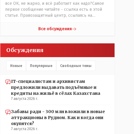
все ОК, не жарко, и всё работает как надо?Самое
первое сообщение читайте - ссылка есть в этой
статье. Правозащитный центр, ссылаясь на
обсуждение сотрудников интерната в рабочем
чате, которые прислали ему в виде
Все обсуждения
аудиосообщений, пишет, что воспитатели долго
добивались установки кондиционеров в
помещениях, где есть дети, однако к настоящему
Обсуждения
времени их установили только в помещениях,
предназначенных для административно-
управленческого персонала. И Также в каждой
Новые
Популярные
Свободные темы
группе установлены кондиционеры, питьевой и
температурный режимы, которые взяты на особый
контроль, учитывая погодные условия в это лето.
IT-специалистам и архивистам
Мы решили. что это - противоречие. Вы считаете
предложили выдавать подъёмные и
иначе?
кредиты на жильё в сёлах Казахстана
7 августа 2026 г.
Забавы ради - 300 млн вложили в новые
аттракционы в Рудном. Как и когда они
окупятся?
7 августа 2026 г.