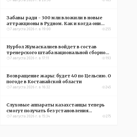
кредиты на жильё в сёлах Казахстана
7 августа 2026 г. в 20:56
103
Забавы ради - 300 млн вложили в новые
аттракционы в Рудном. Как и когда они
окупятся?
7 августа 2026 г. в 19:00
255
Нурбол Жумаскалиев войдет в состав
тренерского штаба национальной сборной
Казахстана по футболу
7 августа 2026 г. в 17:11
193
Возвращение жары: будет 40 по Цельсию. О
погоде в Костанайской области
7 августа 2026 г. в 16:32
245
Слуховые аппараты казахстанцы теперь
смогут получать без установления
инвалидности
7 августа 2026 г. в 15:34
275