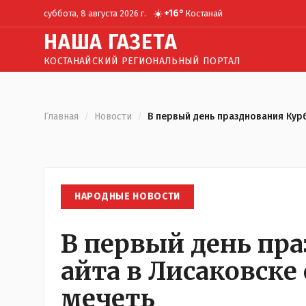
☀️
+
16
°
суббота, 8 августа 2026 г.
Костанай
Н
АША
Г
АЗЕТА
КОСТАНАЙСКИЙ РЕГИОНАЛЬНЫЙ ПОРТАЛ
Главная
/
Новости
/
В первый день празднования Кур
НАРОДНЫЕ НОВОСТИ
В первый день пр
айта в Лисаковске
мечеть