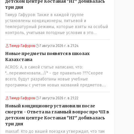
детском центре Костаная "НГ" добивалась
три дня
Тимур Гафуров: Также в каждой группе
установлены кондиционеры, питьевой и
температурный режимы, которые взяты на особый
контроль, учитывая погодные условия в это
лето.Мы решили. что это - противоречие. Вы
считаете иначе?Ну тут противоречия нет. Этот
Тимур Гафуров
7 августа 2026 г. в 21:24
комментарий прозвучал на следующий день после
Новые предметы появятся в школах
трагедии, то есть 29 июля, когда спешно
Казахстана
установили и воду, и новые кондиционеры, и
ACROS: А, в самой статье написано, что:
впервые поставили температурный режим на
"...переименовали...//" - где правильно ???Скорее
контроль. То есть первая часть - информация до
всего, будут разработаны новые учебные
трагедии, вторая часть - информация после
программы с учетом новых названий предметов.
трагедии, когда все уже было исправлено.
Так что предметы - новые. Хоть и
переименованные)
Тимур Гафуров
7 августа 2026 г. в 21:22
Новый кондиционер установили после
смерти - Ответа на главный вопрос про ЧП в
детском центре Костаная "НГ" добивалась
три дня
maxsaf: Кто до вашей поездки утверждал, что там