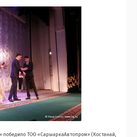
» победило ТОО «СарыаркаАвтопром» (Костанай,