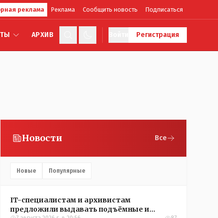
рная реклама
Реклама
Сообщить новость
Подписаться
КТЫ
АРХИВ
Войти
Регистрация
Новости
Все
Новые
Популярные
IT-специалистам и архивистам
предложили выдавать подъёмные и