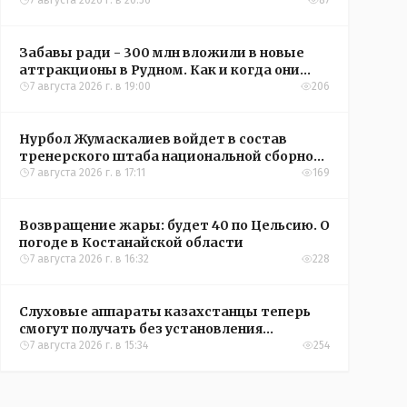
кредиты на жильё в сёлах Казахстана
7 августа 2026 г. в 20:56
87
Забавы ради - 300 млн вложили в новые
аттракционы в Рудном. Как и когда они
окупятся?
7 августа 2026 г. в 19:00
206
Нурбол Жумаскалиев войдет в состав
тренерского штаба национальной сборной
Казахстана по футболу
7 августа 2026 г. в 17:11
169
Возвращение жары: будет 40 по Цельсию. О
погоде в Костанайской области
7 августа 2026 г. в 16:32
228
Слуховые аппараты казахстанцы теперь
смогут получать без установления
инвалидности
7 августа 2026 г. в 15:34
254