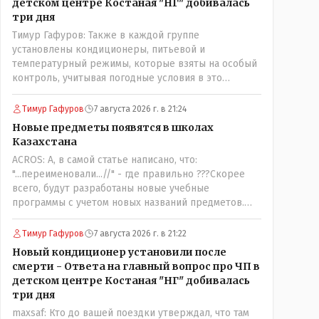
детском центре Костаная "НГ" добивалась
три дня
Тимур Гафуров: Также в каждой группе
установлены кондиционеры, питьевой и
температурный режимы, которые взяты на особый
контроль, учитывая погодные условия в это
лето.Мы решили. что это - противоречие. Вы
считаете иначе?Ну тут противоречия нет. Этот
Тимур Гафуров
7 августа 2026 г. в 21:24
комментарий прозвучал на следующий день после
Новые предметы появятся в школах
трагедии, то есть 29 июля, когда спешно
Казахстана
установили и воду, и новые кондиционеры, и
ACROS: А, в самой статье написано, что:
впервые поставили температурный режим на
"...переименовали...//" - где правильно ???Скорее
контроль. То есть первая часть - информация до
всего, будут разработаны новые учебные
трагедии, вторая часть - информация после
программы с учетом новых названий предметов.
трагедии, когда все уже было исправлено.
Так что предметы - новые. Хоть и
переименованные)
Тимур Гафуров
7 августа 2026 г. в 21:22
Новый кондиционер установили после
смерти - Ответа на главный вопрос про ЧП в
детском центре Костаная "НГ" добивалась
три дня
maxsaf: Кто до вашей поездки утверждал, что там