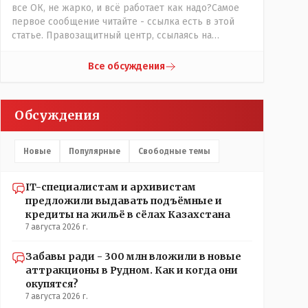
все ОК, не жарко, и всё работает как надо?Самое
первое сообщение читайте - ссылка есть в этой
статье. Правозащитный центр, ссылаясь на
обсуждение сотрудников интерната в рабочем
чате, которые прислали ему в виде
Все обсуждения
аудиосообщений, пишет, что воспитатели долго
добивались установки кондиционеров в
помещениях, где есть дети, однако к настоящему
Обсуждения
времени их установили только в помещениях,
предназначенных для административно-
управленческого персонала. И Также в каждой
Новые
Популярные
Свободные темы
группе установлены кондиционеры, питьевой и
температурный режимы, которые взяты на особый
контроль, учитывая погодные условия в это лето.
IT-специалистам и архивистам
Мы решили. что это - противоречие. Вы считаете
предложили выдавать подъёмные и
иначе?
кредиты на жильё в сёлах Казахстана
7 августа 2026 г.
Забавы ради - 300 млн вложили в новые
аттракционы в Рудном. Как и когда они
окупятся?
7 августа 2026 г.