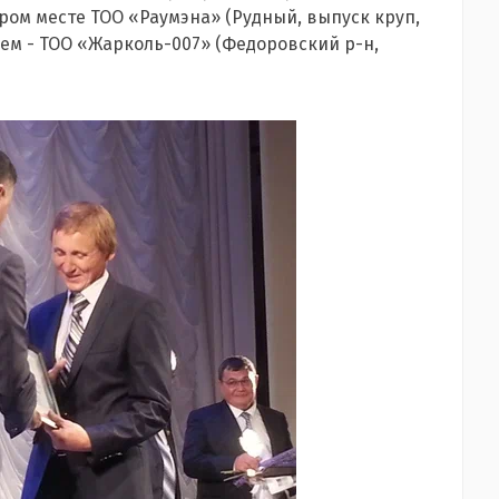
ром месте ТОО «Раумэна» (Рудный, выпуск круп,
ьем - ТОО «Жарколь-007» (Федоровский р-н,