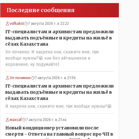
Последние сообщения
vofkakst
7 августа 2026 г. в 22:22
IT-специалистам и архивистам предложили
выдавать подъёмные и кредиты на жильё в
сёлах Казахстана
Эл-починно: И нахрена они, скажите мне, там
вообще нужны?😁 как без айтишников в
коровнике, ну подумайте)
Эл-починно
7 августа 2026 г. в 21:56
IT-специалистам и архивистам предложили
выдавать подъёмные и кредиты на жильё в
сёлах Казахстана
И нахрена они, скажите мне, там вообще нужны?😁
maxsaf
7 августа 2026 г. в 21:44
Новый кондиционер установили после
смерти - Ответа на главный вопрос про ЧП в