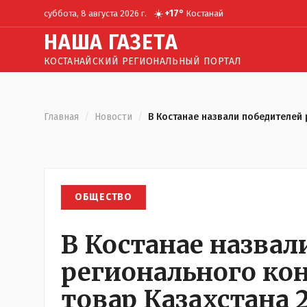
☀️
+
17
°
суббота, 8 августа 2026 г.
Костанай
Н
АША
Г
АЗЕТА
КОСТАНАЙСКИЙ РЕГИОНАЛЬНЫЙ ПОРТАЛ
Главная
/
Новости
/
В Костанае назвали победителей
ОБЩЕСТВО
В Костанае назвал
регионального ко
товар Казахстана 