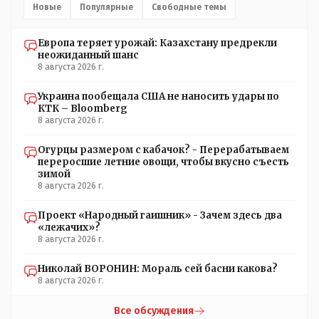
частотности появления в популяции соответствующих
Новые
Популярные
Свободные темы
комбинаций генов заслуживают благодарности. Мы и
без того основательно загубили нормальный
Европа теряет урожай: Казахстану предрекли
естественный отбор.
неожиданный шанс
8 августа 2026 г.
Украина пообещала США не наносить удары по
КТК – Bloomberg
8 августа 2026 г.
Огурцы размером с кабачок? - Перерабатываем
переросшие летние овощи, чтобы вкусно съесть
зимой
8 августа 2026 г.
Проект «Народный гаишник» - Зачем здесь два
«лежачих»?
8 августа 2026 г.
Николай ВОРОНИН: Мораль сей басни какова?
8 августа 2026 г.
Все обсуждения