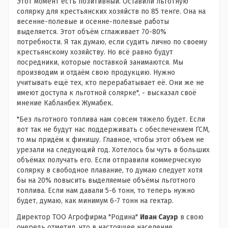
Этот момент есть позитивный. Оставили льготную
солярку для крестьянских хозяйств по 85 тенге. Она на
весенне-полевые и осенне-полевые работы
выделяется. Этот объём сглаживает 70-80%
потребности. Я так думаю, если судить лично по своему
крестьянскому хозяйству. Но всё равно будут
посредники, которые поставкой занимаются. Мы
производим и отдаём свою продукцию. Нужно
учитывать ещё тех, кто перерабатывает её. Они же не
имеют доступа к льготной солярке", - высказал своё
мнение Кабланбек Жумабек.
"Без льготного топлива нам совсем тяжело будет. Если
вот так не будут нас поддерживать с обеспечением ГСМ,
то мы придём к финишу. Главное, чтобы этот объем не
урезали на следующий год. Хотелось бы чуть в больших
объёмах получать его. Если отправили коммерческую
солярку в свободное плавание, то думаю следует хотя
бы на 20% повысить выделяемые объёмы льготного
топлива. Если нам давали 5-6 тонн, то теперь нужно
будет, думаю, как минимум 6-7 тонн на гектар.
Директор ТОО Агрофирма "Родина"
Иван Сауэр
в свою
очередь отметил, что в настоящее население