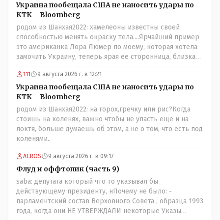
Украина пообещала США не наносить удары по
КТК – Bloomberg
родом из Шанхая2022: хамелеоны известны своей
способностью менять окраску тела....Ярчайший пример
это американка Лора Люмер по моему, которая хотела
замочить Украину, теперь ярая ее сторонница, близкая
к Трампу. Ну и западные страны тем более, которые
111
9 августа 2026 г. в 12:21
предоставляли Зеленскому убежище, чтоб он бежал и
которые развернулись потом на 180 или 360 градусов,
Украина пообещала США не наносить удары по
посмотрев на того, как он не сдался, но ты же там сам
КТК – Bloomberg
живешь и многое знаешь о тех, на кого работаешь.. Это
родом из Шанхая2022: на горох,гречку или рис?Когда
просто прагматизм и ничего личного. Победим мы, они
стоишь на коленях, важно чтобы не упасть еще и на
встанут под нас и наоборот и все это понимают..
локтя, больше думаешь об этом, а не о том, что есть под
коленями..
ACROS
9 августа 2026 г. в 09:17
Флуд и оффтопик (часть 9)
saba: депутата который что то указывал бы
действующему президенту, нПочему не было: -
парламентский состав Верховного Совета , образца 1993
года, когда они НЕ УТВЕРЖДАЛИ некоторые Указы