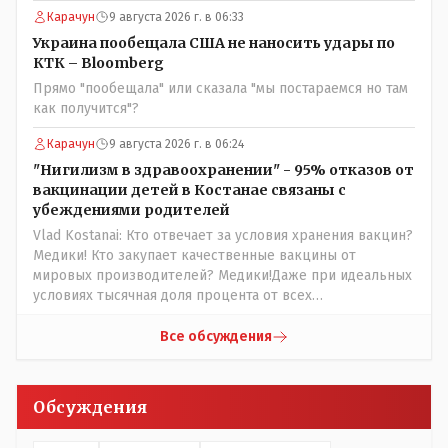
Назарбаева, особенно в части выборов и перевыборов и
Карачун
9 августа 2026 г. в 06:33
некоторых вопросах внутренней политики, и тогда
Назарбай волевым Указом РАСПУСТИЛ этот бунтарский
Украина пообещала США не наносить удары по
состав. Имя - Серикболсын Абдильдин вам знакомо -
КТК – Bloomberg
юывший секретарь ЦК КП Казахстана , впоследствии -
Прямо "пообещала" или сказала "мы постараемся но там
депутат Верховного Совета и Мажлиса и Председатель
как получится"?
партии коммунстов- он в то время и после и причём
НЕОДНОКРАТНО, указывал и многократно на недостатки
Карачун
9 августа 2026 г. в 06:24
Назарбая и предлагал ему самому ДОБРОВОЛЬНО уйти с
"Нигилизм в здравоохранении" - 95% отказов от
поста Президента.
вакцинации детей в Костанае связаны с
убеждениями родителей
Vlad Kostanai: Кто отвечает за условия хранения вакцин?
Медики! Кто закупает качественные вакцины от
мировых производителей? Медики!Даже при идеальных
условиях тысячная доля процента от всех
вакцинированных может иметь плохие последствия от
прививки. Бумага нужна как защита от дол.....бов не
Все обсуждения
дружащих с школьными курсами предметов, в
частности биологии и математики. Vlad Kostanai: Поэтому
люди и отказываются и я в том числе своих не
Обсуждения
прививал.Лично я вам и тем другим людям благодарен.
Добровольные действия направленные на сокращение