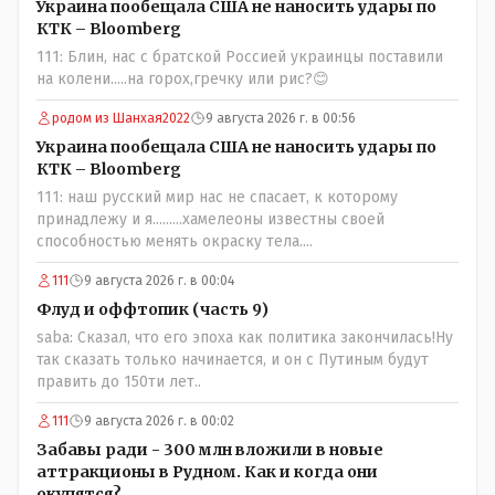
Украина пообещала США не наносить удары по
КТК – Bloomberg
111: Блин, нас с братской Россией украинцы поставили
на колени.....на горох,гречку или рис?😊
родом из Шанхая2022
9 августа 2026 г. в 00:56
Украина пообещала США не наносить удары по
КТК – Bloomberg
111: наш русский мир нас не спасает, к которому
принадлежу и я.........хамелеоны известны своей
способностью менять окраску тела....
111
9 августа 2026 г. в 00:04
Флуд и оффтопик (часть 9)
saba: Сказал, что его эпоха как политика закончилась!Ну
так сказать только начинается, и он с Путиным будут
править до 150ти лет..
111
9 августа 2026 г. в 00:02
Забавы ради - 300 млн вложили в новые
аттракционы в Рудном. Как и когда они
окупятся?