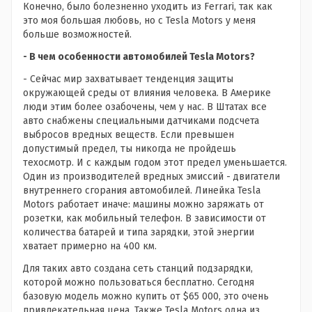
Конечно, было болезненно уходить из Ferrari, так как
это моя большая любовь, но с Tesla Motors у меня
больше возможностей.
- В чем особенности автомобилей Tesla Motors?
- Сейчас мир захватывает тенденция защиты
окружающей среды от влияния человека. В Америке
люди этим более озабочены, чем у нас. В Штатах все
авто снабжены специальными датчиками подсчета
выбросов вредных веществ. Если превышен
допустимый предел, ты никогда не пройдешь
техосмотр. И с каждым годом этот предел уменьшается.
Один из производителей вредных эмиссий - двигатели
внутреннего сгорания автомобилей. Линейка Tesla
Motors работает иначе: машины можно заряжать от
розетки, как мобильный телефон. В зависимости от
количества батарей и типа зарядки, этой энергии
хватает примерно на 400 км.
Для таких авто создана сеть станций подзарядки,
которой можно пользоваться бесплатно. Сегодня
базовую модель можно купить от $65 000, это очень
привлекательная цена. Также Tesla Motors одна из