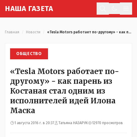
Н
АША
Г
АЗЕТА
Отк
Главная
/
Новости
/
«Tesla Motors работает по-другому» - как парень из Костаная стал одним из исполнителей идей Илона Маска
ОБЩЕСТВО
«Tesla Motors работает по-
другому» - как парень из
Костаная стал одним из
исполнителей идей Илона
Маска
1 августа 2016 г. в 20:37
Татьяна НАЗАРУК
12970 просмотров