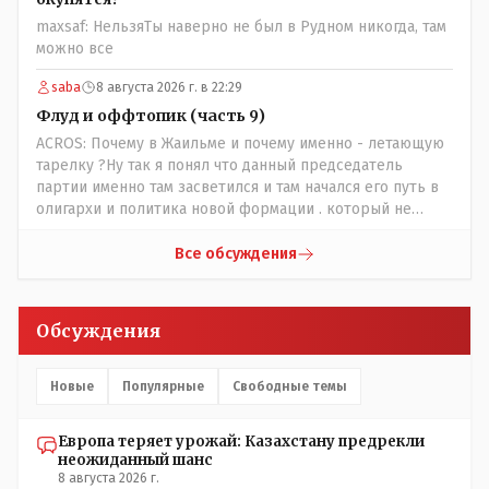
maxsaf: НельзяТы наверно не был в Рудном никогда, там
можно все
saba
8 августа 2026 г. в 22:29
Флуд и оффтопик (часть 9)
ACROS: Почему в Жаильме и почему именно - летающую
тарелку ?Ну так я понял что данный председатель
партии именно там засветился и там начался его путь в
олигархи и политика новой формации . который не
стесняется указать президенту на необходимость
скорого ухода! А летающая тарелка, потому что ещё не
Все обсуждения
было в истории независимого Казахстана депутата
который что то указывал бы действующему президенту,
не иначе инопланетянин, ну а на чём инопланетяне
Обсуждения
передвигаются?
Новые
Популярные
Свободные темы
Европа теряет урожай: Казахстану предрекли
неожиданный шанс
8 августа 2026 г.