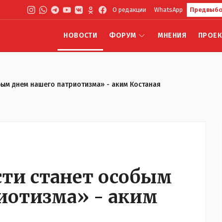
О редакции
WhatsApp
Предвыбо
НОВОСТИ
ФОРУМ
МНЕНИЯ
ПРОЕ
бым днем нашего патриотизма» - аким Костаная
сти станет особым
иотизма» - аким