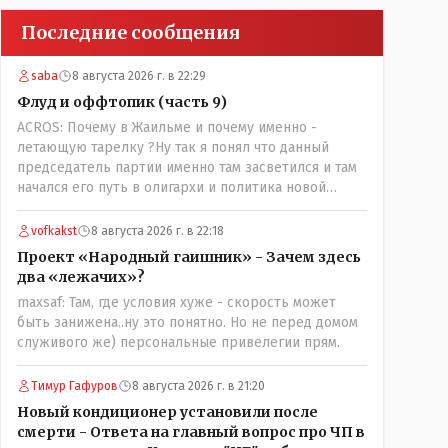
Последние сообщения
saba
8 августа 2026 г. в 22:29
Флуд и оффтопик (часть 9)
ACROS: Почему в Жаильме и почему именно -
летающую тарелку ?Ну так я понял что данный
председатель партии именно там засветился и там
начался его путь в олигархи и политика новой
формации . который не стесняется указать
президенту на необходимость скорого ухода! А
vofkakst
8 августа 2026 г. в 22:18
летающая тарелка, потому что ещё не было в
Проект «Народный гаишник» - Зачем здесь
истории независимого Казахстана депутата который
два «лежачих»?
что то указывал бы действующему президенту, не
maxsaf: Там, где условия хуже - скорость может
иначе инопланетянин, ну а на чём инопланетяне
быть занижена..ну это понятно. Но не перед домом
передвигаются?
служивого же) персональные привелегии прям.
Тимур Гафуров
8 августа 2026 г. в 21:20
Новый кондиционер установили после
смерти - Ответа на главный вопрос про ЧП в