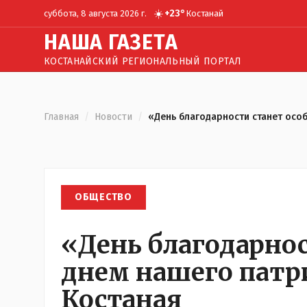
☀️
+
23
°
суббота, 8 августа 2026 г.
Костанай
Н
АША
Г
АЗЕТА
КОСТАНАЙСКИЙ РЕГИОНАЛЬНЫЙ ПОРТАЛ
Главная
/
Новости
/
«День благодарности станет осо
ОБЩЕСТВО
«День благодарно
днем нашего патр
Костаная