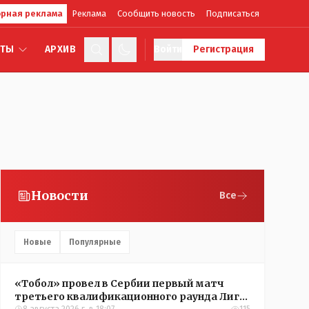
рная реклама
Реклама
Сообщить новость
Подписаться
КТЫ
АРХИВ
Войти
Регистрация
Новости
Все
Новые
Популярные
«Тобол» провел в Сербии первый матч
третьего квалификационного раунда Лиги