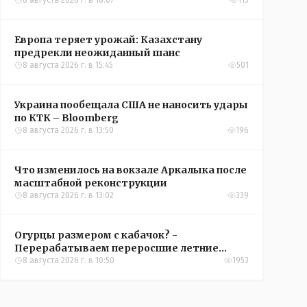
конференций УЕФА
8 августа 2026 г. в 18:07
115
Европа теряет урожай: Казахстану
предрекли неожиданный шанс
8 августа 2026 г. в 15:45
501
Украина пообещала США не наносить удары
по КТК – Bloomberg
8 августа 2026 г. в 13:50
196
Что изменилось на вокзале Аркалыка после
масштабной реконструкции
8 августа 2026 г. в 13:02
339
Огурцы размером с кабачок? -
Перерабатываем переросшие летние
овощи, чтобы вкусно съесть зимой
8 августа 2026 г. в 10:50
1953