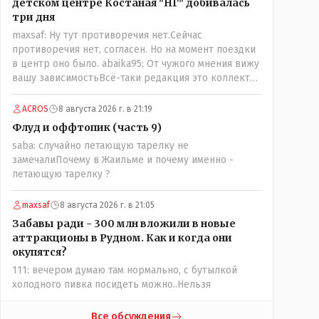
детском центре Костаная "НГ" добивалась
три дня
maxsaf: Ну тут противоречия нет.Сейчас
противоречия нет, согласен. Но на момент поездки
в центр оно было. abaika95: От чужого мнения вижу
вашу зависимостьВсё-таки редакция это коллектив
и дабы сохранить профессиональное лицо можно
было бы и указать Общественному объединению на
ACROS
8 августа 2026 г. в 21:19
не корректность высказываний о вас в том тоне в
Флуд и оффтопик (часть 9)
котором была та публикация.В комментарии от ОО
saba: случайно летающую тарелку не
было и мнение, и факт. На мнение я ответил там же.
замечалиПочему в Жаильме и почему именно -
В том же тоне отвечать не намерен, но акценты
летающую тарелку ?
расставил. А вот факт нужно было проверить. Что
мы и сделали. И если это вы называете
зависимостью, то у меня другое представление об
maxsaf
8 августа 2026 г. в 21:05
этом термине.
Забавы ради - 300 млн вложили в новые
аттракционы в Рудном. Как и когда они
окупятся?
111: вечером думаю там нормально, с бутылкой
холодного пивка посидеть можно..Нельзя
Все обсуждения