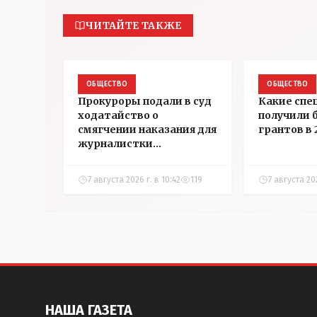
ЧИТАЙТЕ ТАКЖЕ
ОБЩЕСТВО
ОБЩЕСТВО
Прокуроры подали в суд
Какие спе
ходатайство о
получили 
смягчении наказания для
грантов в 
журналистки
Александры Алёховой
7 августа 2026 г. в 10:42
119
7 августа 20
НАША ГАЗЕТА