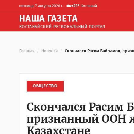
☁️
+
21
°
пятница, 7 августа 2026 г.
Костанай
Н
АША
Г
АЗЕТА
КОСТАНАЙСКИЙ РЕГИОНАЛЬНЫЙ ПОРТАЛ
Главная
/
Новости
/
Скончался Расим Байрамов, приз
ОБЩЕСТВО
Скончался Расим 
признанный ООН 
Казахстане