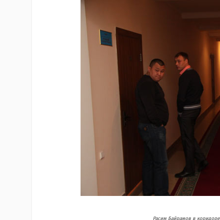
Расим Байрамов в коридоре с