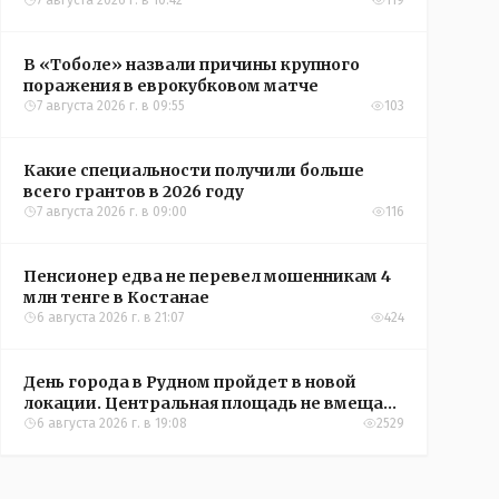
Александры Алёховой
7 августа 2026 г. в 10:42
119
В «Тоболе» назвали причины крупного
поражения в еврокубковом матче
7 августа 2026 г. в 09:55
103
Какие специальности получили больше
всего грантов в 2026 году
7 августа 2026 г. в 09:00
116
Пенсионер едва не перевел мошенникам 4
млн тенге в Костанае
6 августа 2026 г. в 21:07
424
День города в Рудном пройдет в новой
локации. Центральная площадь не вмещает
всех желающих
6 августа 2026 г. в 19:08
2529