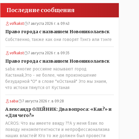
Последние сообщения
vofkakst
7 августа 2026 г. в 09:43
Право города с названием Новониколаевск
Собственно, также как они говорят Тэнгэ или тэнге
vofkakst
7 августа 2026 г. в 09:35
Право города с названием Новониколаевск
saba: многие россияне называют город
Кастанай,Это - не более, чем произношение
безударной "О" в слове "кОстанай" Это мы знаем,
что истоки тянутся от Кустаная
saba
7 августа 2026 г. в 09:28
Александр ОЛЕЙНИК: Два вопроса: «Как?» и
«Для чего?»
ACROS: Что вы имеете ввиду ??А у меня бзик по
поводу некомпетентности и непрофессионализма
наших властей! Кто то же должен был провести