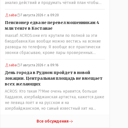
анализ действий и продумать чёткий план чтобы
комар носа не подточил! Но тут явно спешили, а в
аналитическом центре либо кто то из
saba
7 августа 2026 г. в 09:20
родственников сидит, либо ведущий специалист на
Пенсионер едва не перевел мошенникам 4
Мальдивы уехал, либо всё вместе! Пока
млн тенге в Костанае
прокатывает по вышеизложенным Вами причинам,
maxsaf: ACROS:они его крутили по полной за эти
просто обстоятельства немного меняются по
биодобавки.Как вообще можно вестись на всякие
сравнению с Назарбаевскими временами, власти
разводы по телефону. Я вообще все практически
решили пощупать кошелёк населения, а это уже
звонки сбрасываю, кроме пары проверенных
неизвестная в уравнении взаимоотношений власти
контактов. Один раз мне мой банк позвонил, не
и народа! Тут бы как раз специалист-аналитик и
мошенники. Я приехал туда, в банк, нашел того, кто
пригодился бы!
saba
7 августа 2026 г. в 09:16
мне звонил, притащил к главному менеджеру и
День города в Рудном пройдет в новой
обоим сказал: ещё один такой звонок, без разницы,
локации. Центральная площадь не вмещает
какая причина, и я счета свои у вас позакрываю.
всех желающих
Остальные входящие сразу в бан, по умолчанию для
ACROS: Кто такая ??Мне очень нравится, больше
меня любой входящий - Скам, пока не доказано
Хаддавэя, азербайджанская артистка, кажется даже
обратное - Zero trust. Все созвоны - только на
не певица поёт и на русском и на
верифицируемые номера.Всё верно, я тоже так
азербайджанском, но самый известный хит на
поступаю,но увы любопытство ещё никто не
турецком. У неё очень необычный низкий тембр
отменял! Я уже давно всё объяснил жене, но она
голоса!
все равно меня допрашивает:" Кто звонил? От кого
Все обсуждения
скрываешься? Почему сбросил?"