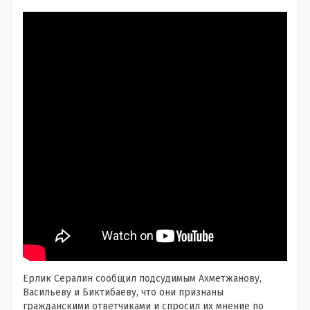
Ерлик Сералин сообщил подсудимым Ахметжанову,
Васильеву и Биктибаеву, что они признаны
гражданскими ответчиками и спросил их мнение по