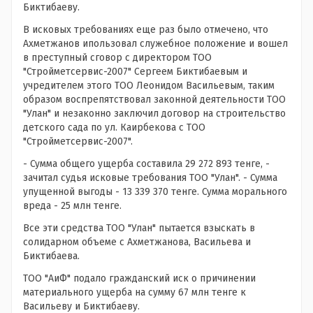
Биктибаеву.
В исковых требованиях еще раз было отмечено, что
Ахметжанов ипользовал служебное положение и вошел
в преступный сговор с директором ТОО
"Стройметсервис-2007" Сергеем Биктибаевым и
учредителем этого ТОО Леонидом Васильевым, таким
обра
зом воспрепятствовал законной деятельности ТОО
"Улан" и незаконно заключил договор на строительство
детского сада по ул. Каирбекова с ТОО
"Стройметсервис-2007".
- Сумма общего ущерба составила 29 272 893 тенге, -
зачитал судья исковые требования ТОО "Улан". - Сумма
упущенной выгоды - 13 339 370 тенге. Сумма морального
вреда - 25 млн тенге.
Все эти средства ТОО "Улан" пытается взыскать в
солидарном объеме с Ахметжанова, Васильева и
Биктибаева.
ТОО "АиФ" подало гражданский иск о причинении
материального ущерба на сумму 67 млн тенге к
Васильеву и Биктибаеву.