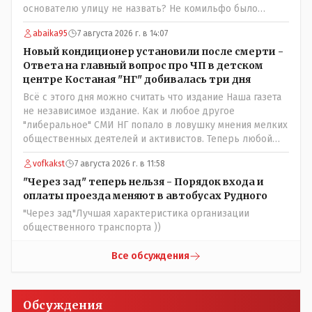
основателю улицу не назвать? Не комильфо было
генерал-губернаторам улицы дарить? При СССР что то
abaika95
7 августа 2026 г. в 14:07
знали о нем такое нехорошее? Ну и сейчас значит не
надо. Обойдёмся как-нибудь vofkakst: Где ономасты,
Новый кондиционер установили после смерти -
которые топят за возвращение исторических
Ответа на главный вопрос про ЧП в детском
названийТак вернули же историческое Кустанай
центре Костаная "НГ" добивалась три дня
коренное название городишка
Всё с этого дня можно считать что издание Наша газета
не независимое издание. Как и любое другое
"либеральное" СМИ НГ попало в ловушку мнения мелких
общественных деятелей и активистов. Теперь любой
активист и НПОшник будет поносить и диктовать
vofkakst
7 августа 2026 г. в 11:58
условия газете информационно бомбордируя ее пока та
не начнет писать "как надо" определенному кругу лиц.
"Через зад" теперь нельзя - Порядок входа и
Редакторская политика, коллектив журналистов уже
оплаты проезда меняют в автобусах Рудного
ниче не значат. Прискорбно и иронично
"Через зад"Лучшая характеристика организации
общественного транспорта ))
Все обсуждения
Обсуждения