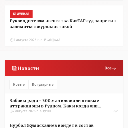
КРИМИНАЛ
Руководителям агентства КазТАГ суд запретил
заниматься журналистикой
1 августа 2026 г. в 15:46
443
Новости
Все
Новые
Популярные
Забавы ради - 300 млн вложили в новые
аттракционы в Рудном. Как и когда они
окупятся?
7 августа 2026 г. в 19:00
5
Нурбол Жумаскалиев войдет в состав