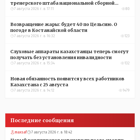
тренерского штаба национальной сборной
Казахстана по футболу
7 августа 2026 г. в 17:11
80
Возвращение жары: будет 40 по Цельсию. О
погоде в Костанайской области
7 августа 2026 г. в 16:32
123
Слуховые аппараты казахстанцы теперь смогут
получать без установления инвалидности
7 августа 2026 г. в 15:34
132
Новая обязанность появится у всех работников
Казахстана с 25 августа
7 августа 2026 г. в 14:12
1479
Последние сообщения
maxsaf
7 августа 2026 г. в 18:42