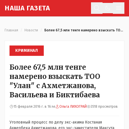
Н
АША
Г
АЗЕТА
Отк
Главная
/
Новости
/
Более 67,5 млн тенге намерено взыскать ТОО "Улан" с Ахметжанова, Васильева и Биктибаева
КРИМИНАЛ
Более 67,5 млн тенге
намерено взыскать ТОО
"Улан" с Ахметжанова,
Васильева и Биктибаева
15 февраля 2016 г. в 16:44
Ольга ЛИХОГРАЙ
3518 просмотров
Уголовный процесс по делу экс-акима Костаная
Ахмедбека Ахметжанова, его экс-заместителя Максута