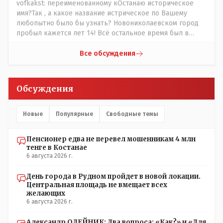
vofkakst: переименованному кОстанаю историческое
социальному положению, по богатству, по родословной
имя?Так , а какое название истрическое по Вашему
и так далее) передающиее с молоком матери. Не зря же
любопытно было бы узнать? Новониколаевском город
принято: - старший род из Младшего Жуза подчиняется
пробыл кажется лет 14! Всё остальное время был в
и уважает младший род из Среднего Жуза, и старший
русской версии Кустанаем, теперь в казахской версии
род из Среднего Жуза так же поступает по отношению к
Костанай. Что не так? При чём здесь ономасты? Был
Все обсуждения
младшему роду из Старшего Жуза. Этого сейчас не
например Константинополь в римской версии, стал
принято соблюдать- но в крови и в генах, на
Стамбул в турецкой, какое название здесь
подсознательном уровне - это сидит. Так что пока будет
историческое?
Обсуждения
так.
Новые
Популярные
Свободные темы
Пенсионер едва не перевел мошенникам 4 млн
тенге в Костанае
6 августа 2026 г.
День города в Рудном пройдет в новой локации.
Центральная площадь не вмещает всех
желающих
6 августа 2026 г.
Александр ОЛЕЙНИК: Два вопроса: «Как?» и «Для