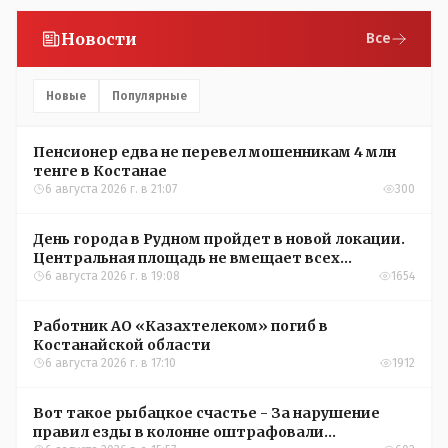
Новости
Все
Новые
Популярные
Пенсионер едва не перевел мошенникам 4 млн
тенге в Костанае
6 августа 2026 г. в 21:07
300
День города в Рудном пройдет в новой локации.
Центральная площадь не вмещает всех
желающих
6 августа 2026 г. в 19:08
1654
Работник АО «Казахтелеком» погиб в
Костанайской области
6 августа 2026 г. в 17:10
1912
Вот такое рыбацкое счастье - За нарушение
правил езды в колонне оштрафовали