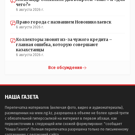
чего?»
6 августа 2026 г.
Право города с названием Новониколаевск
6 августа 2026 г.
Коллекторы звонят из-за чужого кредита –
главная ошибка, которую совершают
казахстанцы
6 августа 2026 г.
Все обсуждения
НАША ГАЗЕТА
Перепечатка материалов (включая фото, видео и аудиоматериалы),
размещенных на www.ng.kz, разрешена в объеме не более одной трети
с обязательной гиперссылкой на материал в первом абзаце, как
первоисточник в следующей или схожей формулировке: "сообщает
"Наша Газета". Полная перепечатка разрешена только по письменному
соглашению с редакцией сайта