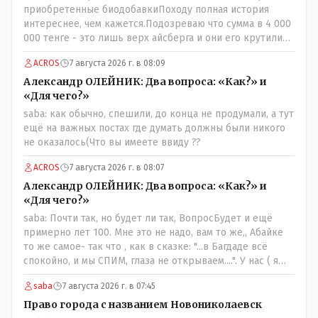
приобретенные биодобавкиПоходу полная история
интереснее, чем кажется.Подозреваю что сумма в 4 000
000 тенге - это лишь верх айсберга и они его крутили
по полной за эти биодобавки.
ACROS
7 августа 2026 г. в 08:09
Александр ОЛЕЙНИК: Два вопроса: «Как?» и
«Для чего?»
saba: как обычно, спешили, до конца не продумали, а тут
ещё на важных постах где думать должны были никого
не оказалось(Что вы имеете ввиду ??
ACROS
7 августа 2026 г. в 08:07
Александр ОЛЕЙНИК: Два вопроса: «Как?» и
«Для чего?»
saba: Почти так, но будет ли так, ВопросБудет и ещё
примерно лет 100. Мне это не надо, вам то же,, Абайке
то же самое- так что , как в сказке: "...в Багдаде всё
спокойно, и мы СПИМ, глаза не открываем....". У нас ( я
сужу лично и это моё мнение- может ошибочное, но это
saba
7 августа 2026 г. в 07:45
моё личное) менталитет такой - спокойный и
пофигистский, в генах и в крови уважение и почтение к
Право города с названием Новониколаевск
старшим ( под старшим надо понимать - по возрасту, по