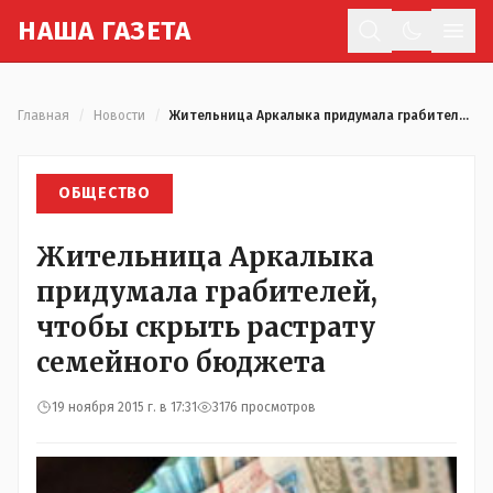
Н
АША
Г
АЗЕТА
Отк
Главная
/
Новости
/
Жительница Аркалыка придумала грабителей, чтобы скрыть растрату семейного бюджета
ОБЩЕСТВО
Жительница Аркалыка
придумала грабителей,
чтобы скрыть растрату
семейного бюджета
19 ноября 2015 г. в 17:31
3176 просмотров