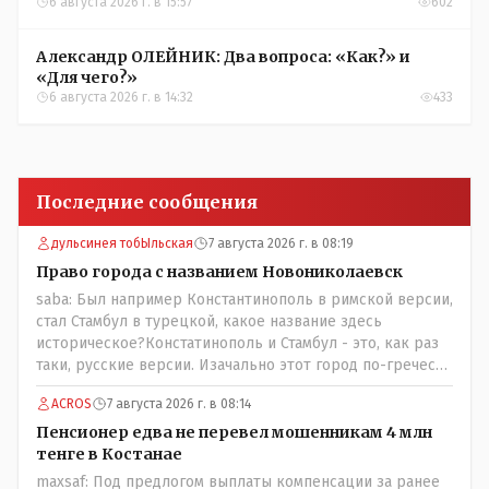
участников соревнований в Аркалыке
6 августа 2026 г. в 15:57
602
Александр ОЛЕЙНИК: Два вопроса: «Как?» и
«Для чего?»
6 августа 2026 г. в 14:32
433
Последние сообщения
дульсинея тобЫльская
7 августа 2026 г. в 08:19
Право города с названием Новониколаевск
saba: Был например Константинополь в римской версии,
стал Стамбул в турецкой, какое название здесь
историческое?Констатинополь и Стамбул - это, как раз
таки, русские версии. Изачально этот город по-гречески
назывался Бизантиов, а на латыни - Бизантинум. Потом
ACROS
7 августа 2026 г. в 08:14
он стал Константинополисом. Турки до 1930 года
назваали его Константиние. И лишь в 1930 году
Пенсионер едва не перевел мошенникам 4 млн
переименовали в Истанбул.
тенге в Костанае
maxsaf: Под предлогом выплаты компенсации за ранее