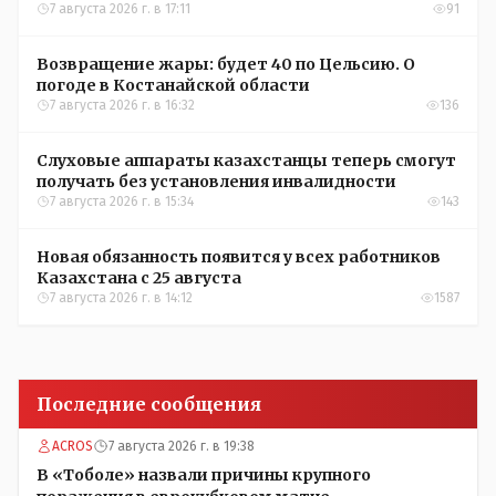
Казахстана по футболу
7 августа 2026 г. в 17:11
91
Возвращение жары: будет 40 по Цельсию. О
погоде в Костанайской области
7 августа 2026 г. в 16:32
136
Слуховые аппараты казахстанцы теперь смогут
получать без установления инвалидности
7 августа 2026 г. в 15:34
143
Новая обязанность появится у всех работников
Казахстана с 25 августа
7 августа 2026 г. в 14:12
1587
Последние сообщения
ACROS
7 августа 2026 г. в 19:38
В «Тоболе» назвали причины крупного