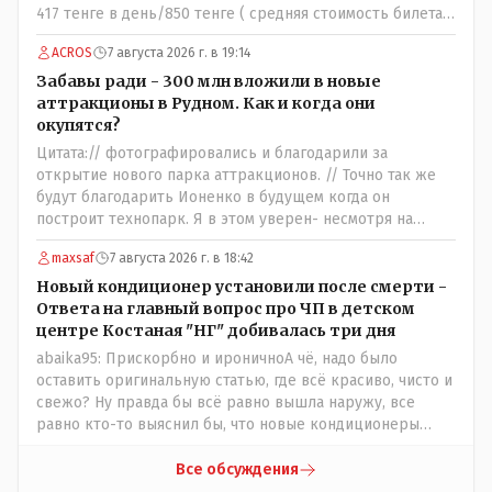
417 тенге в день/850 тенге ( средняя стоимость билета)
- 138 человек в день - такая должна быть средняя
ACROS
7 августа 2026 г. в 19:14
минимальная ежедневная посещаемость этих
атракционов и только лишь для того что бы "отбить"
Забавы ради - 300 млн вложили в новые
стоимость оборудования, прибавьте сюда ещё :-
аттракционы в Рудном. Как и когда они
зарплата персонала, налоги, амортизация оборудования,
окупятся?
его техобслуживание, покупка запчастей,
Цитата:// фотографировались и благодарили за
электроэнергия, накладные и другие непредвиденные
открытие нового парка аттракционов. // Точно так же
расходы. И это не отнимая морозные дни, непогоду и
будут благодарить Ионенко в будущем когда он
прочие нерабочие дни.
построит технопарк. Я в этом уверен- несмотря на
усилия некоего блогера и 50 примкнувших к нему кучки
maxsaf
7 августа 2026 г. в 18:42
рудненских манкуртов. По традиции нашего пенсионера
завершу свой комент строками из советской песни:
Новый кондиционер установили после смерти -
"...это наша с тобою страна- это наша с тобой
Ответа на главный вопрос про ЧП в детском
биография...."
центре Костаная "НГ" добивалась три дня
abaika95: Прискорбно и ироничноА чё, надо было
оставить оригинальную статью, где всё красиво, чисто и
свежо? Ну правда бы всё равно вышла наружу, все
равно кто-то выяснил бы, что новые кондиционеры
установлены ПОСЛЕ смерти ребенка. Или тебе такой
вариант не нравится? Ты вообще на чьей стороне в этой
Все обсуждения
истории? Прискорбно и иронично то, что кондиционеры