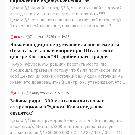
поражения в еврокубковом матче
Цитата:/// На мой взгляд, /// А, что есть какой то другой
взгляд на игру: - он не охерел так говорить !?!?
Цитата:/// есть шансы победить в ответной встрече ///
Это про какой шанс он тут заливает нам в уши: - "..
забить на своём поле ЧЕТЫРЕ гола и при этом не
maxsaf
7 августа 2026 г. в 19:33
пропустить ни ОДНОГО,,,,"- сказки Венского леса.
Цитата://я поздравляю их с этой победой// Значит
Новый кондиционер установили после смерти -
морально: - игроки Тобола уже проиграли ответную
Ответа на главный вопрос про ЧП в детском
встречу: - чудо на поле не бывает, если только у тебя в
центре Костаная "НГ" добивалась три дня
команде играет сам Марадона....
Тимур Гафуров: Мы решили посетить место, где
произошла трагедия, потому что были противоречия в
сообщениях из разных источников.Ну один источник мы
знаем, это правозащитный центр, они утверждают, что
ничего толком не работало на момент трагедии. А кто
ACROS
7 августа 2026 г. в 19:25
второй источник, с противоречивой информацией? Кто
до вашей поездки утверждал, что там все ОК, не жарко,
Забавы ради - 300 млн вложили в новые
и всё работает как надо?
аттракционы в Рудном. Как и когда они
окупятся?
Цитата:///Уйдет примерно 6 или 7 лет, чтобы оправдать
вложения/// Цитата:///300 млн тенге ушло на закуп
аттракционов./// 300 000 000 / 7 = 42 857 143 / 365 = 117