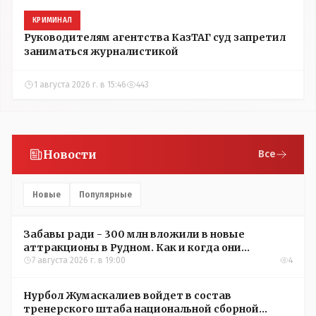
КРИМИНАЛ
Руководителям агентства КазТАГ суд запретил
заниматься журналистикой
1 августа 2026 г. в 15:46
443
Новости
Все
Новые
Популярные
Забавы ради - 300 млн вложили в новые
аттракционы в Рудном. Как и когда они
окупятся?
7 августа 2026 г. в 19:00
4
Нурбол Жумаскалиев войдет в состав
тренерского штаба национальной сборной