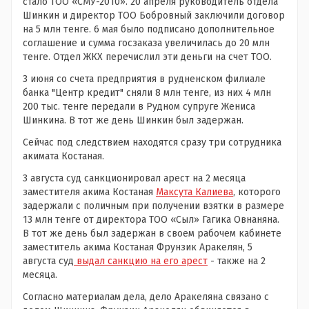
стало ТОО «СМУ-2010». 20 апреля руководитель отдела
Шинкин и директор ТОО Бобровный заключили договор
на 5 млн тенге. 6 мая было подписано дополнительное
соглашение и сумма госзаказа увеличилась до 20 млн
тенге. Отдел ЖКХ перечислил эти деньги на счет ТОО.
3 июня со счета предприятия в рудненском филиале
банка "Центр кредит" сняли 8 млн тенге, из них 4 млн
200 тыс. тенге передали в Рудном супруге Жениса
Шинкина. В тот же день Шинкин был задержан.
Сейчас под следствием находятся сразу три сотрудника
акимата Костаная.
3 августа суд санкционировал арест на 2 месяца
заместителя акима Костаная
Максута Калиева
, которого
задержали с поличным при получении взятки в размере
13 млн тенге от директора ТОО «Сыл» Гагика Овнаняна.
В тот же день был задержан в своем рабочем кабинете
заместитель акима Костаная Фрунзик Аракелян, 5
августа суд
выдал санкцию на его арест
- также на 2
месяца.
Согласно материалам дела, дело Аракеляна связано с