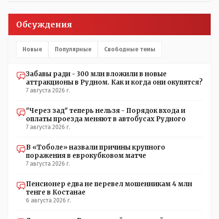
заменили после происшествия, и уже после этого
пустили журналистов посмотреть, типа у нас всё
Обсуждения
хорошо, смотрите, мальчик просто больной был.
Новые
Популярные
Свободные темы
Забавы ради - 300 млн вложили в новые
аттракционы в Рудном. Как и когда они окупятся?
7 августа 2026 г.
"Через зад" теперь нельзя - Порядок входа и
оплаты проезда меняют в автобусах Рудного
7 августа 2026 г.
В «Тоболе» назвали причины крупного
поражения в еврокубковом матче
7 августа 2026 г.
Пенсионер едва не перевел мошенникам 4 млн
тенге в Костанае
6 августа 2026 г.