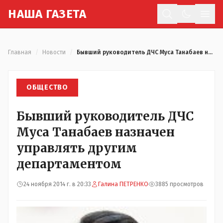
Н
АША
Г
АЗЕТА
Отк
Главная
/
Новости
/
Бывший руководитель ДЧС Муса Танабаев назначен управлять другим департаментом
ОБЩЕСТВО
Бывший руководитель ДЧС
Муса Танабаев назначен
управлять другим
департаментом
24 ноября 2014 г. в 20:33
Галина ПЕТРЕНКО
3885 просмотров