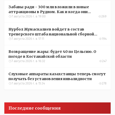
Забавы ради - 300 млн вложили в новые
аттракционы в Рудном. Как и когда они
окупятся?
7 августа 2026 г. в 19:00
269
Нурбол Жумаскалиев войдет в состав
тренерского штаба национальной сборной
Казахстана по футболу
7 августа 2026 г. в 17:11
194
Возвращение жары: будет 40 по Цельсию. О
погоде в Костанайской области
7 августа 2026 г. в 16:32
247
Слуховые аппараты казахстанцы теперь смогут
получать без установления инвалидности
7 августа 2026 г. в 15:34
278
Последние сообщения