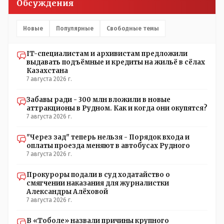
Обсуждения
помещениях, предназначенных для административно-
управленческого персонала. И Также в каждой группе
установлены кондиционеры, питьевой и температурный
Новые
Популярные
Свободные темы
режимы, которые взяты на особый контроль, учитывая
погодные условия в это лето. Мы решили. что это -
IT-специалистам и архивистам предложили
противоречие. Вы считаете иначе?
выдавать подъёмные и кредиты на жильё в сёлах
Казахстана
7 августа 2026 г.
Забавы ради - 300 млн вложили в новые
аттракционы в Рудном. Как и когда они окупятся?
7 августа 2026 г.
"Через зад" теперь нельзя - Порядок входа и
оплаты проезда меняют в автобусах Рудного
7 августа 2026 г.
Прокуроры подали в суд ходатайство о
смягчении наказания для журналистки
Александры Алёховой
7 августа 2026 г.
В «Тоболе» назвали причины крупного