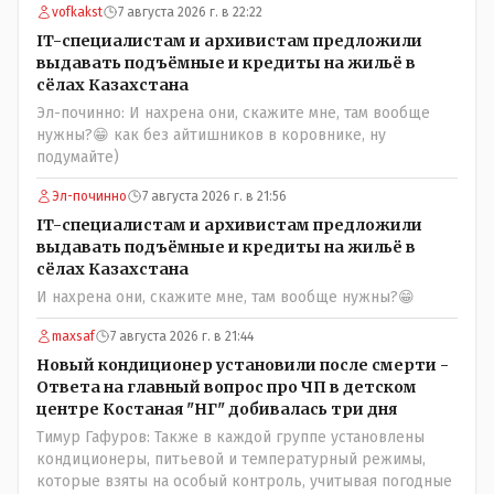
vofkakst
7 августа 2026 г. в 22:22
IT-специалистам и архивистам предложили
выдавать подъёмные и кредиты на жильё в
сёлах Казахстана
Эл-починно: И нахрена они, скажите мне, там вообще
нужны?😁 как без айтишников в коровнике, ну
подумайте)
Эл-починно
7 августа 2026 г. в 21:56
IT-специалистам и архивистам предложили
выдавать подъёмные и кредиты на жильё в
сёлах Казахстана
И нахрена они, скажите мне, там вообще нужны?😁
maxsaf
7 августа 2026 г. в 21:44
Новый кондиционер установили после смерти -
Ответа на главный вопрос про ЧП в детском
центре Костаная "НГ" добивалась три дня
Тимур Гафуров: Также в каждой группе установлены
кондиционеры, питьевой и температурный режимы,
которые взяты на особый контроль, учитывая погодные