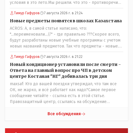
условия в это лето.Мы решили. что это - противоречие.
Вы считаете иначе?Ну тут противоречия нет. Этот
Тимур Гафуров
7 августа 2026 г. в 21:24
комментарий прозвучал на следующий день после
трагедии, то есть 29 июля, когда спешно установили и
Новые предметы появятся в школах Казахстана
воду, и новые кондиционеры, и впервые поставили
ACROS: А, в самой статье написано, что:
температурный режим на контроль. То есть первая
"...переименовали...//" - где правильно ???Скорее всего,
часть - информация до трагедии, вторая часть -
будут разработаны новые учебные программы с учетом
информация после трагедии, когда все уже было
новых названий предметов. Так что предметы - новые.
исправлено.
Хоть и переименованные)
Тимур Гафуров
7 августа 2026 г. в 21:22
Новый кондиционер установили после смерти -
Ответа на главный вопрос про ЧП в детском
центре Костаная "НГ" добивалась три дня
maxsaf: Кто до вашей поездки утверждал, что там все
ОК, не жарко, и всё работает как надо?Самое первое
сообщение читайте - ссылка есть в этой статье.
Правозащитный центр, ссылаясь на обсуждение
сотрудников интерната в рабочем чате, которые
прислали ему в виде аудиосообщений, пишет, что
Все обсуждения
воспитатели долго добивались установки
кондиционеров в помещениях, где есть дети, однако к
настоящему времени их установили только в