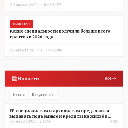
7 августа 2026 г. в 10:42
1573
ОБЩЕСТВО
Какие специальности получили больше всего
грантов в 2026 году
7 августа 2026 г. в 09:00
306
Новости
Все
Новые
Популярные
IT-специалистам и архивистам предложили
выдавать подъёмные и кредиты на жильё в
сёлах Казахстана
7 августа 2026 г. в 20:56
105