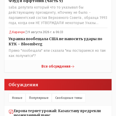
Флуд и оффтопик (часть 9)
saba: депутата который что то указывал бы
действующему президенту, нПочему не было: -
парламентский состав Верховного Совета , образца 1993
года, когда они НЕ УТВЕРЖДАЛИ некоторые Указы
Назарбаева, особенно в части выборов и перевыборов и
Карачун
9 августа 2026 г. в 06:33
некоторых вопросах внутренней политики, и тогда
Назарбай волевым Указом РАСПУСТИЛ этот бунтарский
Украина пообещала США не наносить удары по
состав. Имя - Серикболсын Абдильдин вам знакомо -
КТК – Bloomberg
юывший секретарь ЦК КП Казахстана , впоследствии -
Прямо "пообещала" или сказала "мы постараемся но там
депутат Верховного Совета и Мажлиса и Председатель
как получится"?
партии коммунстов- он в то время и после и причём
НЕОДНОКРАТНО, указывал и многократно на недостатки
Все обсуждения
Назарбая и предлагал ему самому ДОБРОВОЛЬНО уйти с
поста Президента.
Обсуждения
Новые
Популярные
Свободные темы
Европа теряет урожай: Казахстану предрекли
неожиданный шанс