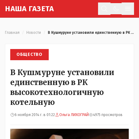
Н
АША
Г
АЗЕТА
Отк
Главная
/
Новости
/
В Кушмуруне установили единственную в РК высокотехнологичную котельную
ОБЩЕСТВО
В Кушмуруне установили
единственную в РК
высокотехнологичную
котельную
6 ноября 2014 г. в 01:22
Ольга ЛИХОГРАЙ
4975 просмотров