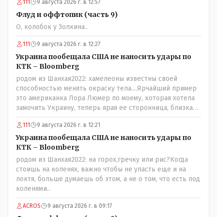
111
9 августа 2026 г. в 12:57
Флуд и оффтопик (часть 9)
О, колобок у Золкина..
111
9 августа 2026 г. в 12:27
Украина пообещала США не наносить удары по
КТК – Bloomberg
родом из Шанхая2022: хамелеоны известны своей
способностью менять окраску тела....Ярчайший пример
это американка Лора Люмер по моему, которая хотела
замочить Украину, теперь ярая ее сторонница, близкая
к Трампу. Ну и западные страны тем более, которые
111
9 августа 2026 г. в 12:21
предоставляли Зеленскому убежище, чтоб он бежал и
которые развернулись потом на 180 или 360 градусов,
Украина пообещала США не наносить удары по
посмотрев на того, как он не сдался, но ты же там сам
КТК – Bloomberg
живешь и многое знаешь о тех, на кого работаешь.. Это
родом из Шанхая2022: на горох,гречку или рис?Когда
просто прагматизм и ничего личного. Победим мы, они
стоишь на коленях, важно чтобы не упасть еще и на
встанут под нас и наоборот и все это понимают..
локтя, больше думаешь об этом, а не о том, что есть под
коленями..
ACROS
9 августа 2026 г. в 09:17