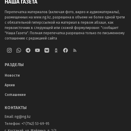
НАША ГАЗЕТА
Перепечатка материалов (включая фото, видео и аудиоматериалы),
размещенных на www.ng.kz, разрешена в объеме не более одной трети
с обязательной гиперссылкой на материал в первом абзаце, как
первоисточник в следующей или схожей формулировке: "сообщает
"Наша Газета". Полная перепечатка разрешена только по письменному
соглашению с редакцией сайта
РАЗДЕЛЫ
Новости
Архив
Соглашение
КОНТАКТЫ
Email:
ng@ng.kz
Телефон
:
+7 (7142) 53-69-95
г. Костанай, ул. Майлина, д. 2/3