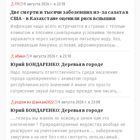
не нуждающихся в таковой; равно пресечения
111
9 августа 2026 г. в 23:18
разобраться прежде чем своей статьей провоцировать
нецелевого расходования средств. Почему нащим
население города!Согласен всецело!
Две смерти и тысячи заболевших из-за салата в
*экспертам" недоступно осознание того, что деревья в
США - в Казахстане оценили риск вспышки
городе должны быть. Это: "легкие" города, это
Инфекция чаще всего встречается в странах с тёплым
шумоизоляция в некотором роде, это спасительные
климатом и плохими санитарными условиями. Человек
тень и прохлада. Ну и в конце концов - листва
заражается через загрязнённую питьевую воду, Хех,
смотрится куда приятней бетонных стен в каменных
загнивающая Америка, условия, афроамериканцы,
джунглях. Может пора пересмотреть свое варварское
грязная вода, отсутствие страховок, нечистоплотные
отношение к растительности в городе (и к горожанам)?
абике
9 августа 2026 г. в 23:10
мигранты и прочее.. Лучше России и Казахстана жить
негде..
Юрий БОНДАРЕНКО: Деревья в городе
Надо поднимать ответственность среди населения
города одновременно с акиматом города
республиканского значения! А иначе это просто
сотрясение звука! Автору надо прежде чем писать,
необходимо самому обратиться в ЖКХ акимата и
родом из Шанхая2022
9 августа 2026 г. в 23:08
разобраться прежде чем своей статьей провоцировать
население города!
Юрий БОНДАРЕНКО: Деревья в городе
......теперь мы живём по новому,и зачем нам это
озеленение ? Природаохранные ведомства вообще не
реагируют на уничтожение деревьев...... набережную
замутили а на неё без слёз смотреть нельзя,самый