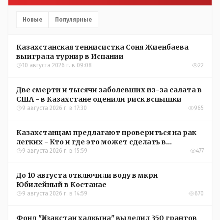
Новые
Популярные
Казахстанская теннисистка Соня Жиенбаева
выиграла турнир в Испании
10 августа 2026 г. в 09:08
22
Две смерти и тысячи заболевших из-за салата в
США - в Казахстане оценили риск вспышки
9 августа 2026 г. в 17:30
965
Казахстанцам предлагают провериться на рак
легких - Кто и где это может сделать в
Костанайской области
9 августа 2026 г. в 15:59
477
До 10 августа отключили воду в мкрн
Юбилейный в Костанае
9 августа 2026 г. в 14:59
670
Фонд "Қазақстан халқына" выделил 350 грантов