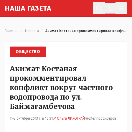
Н
АША
Г
АЗЕТА
Отк
Главная
/
Новости
/
Акимат Костаная прокомментировал конфликт вокруг частного водопровода по ул. Баймагамбетова
ОБЩЕСТВО
Акимат Костаная
прокомментировал
конфликт вокруг частного
водопровода по ул.
Баймагамбетова
3 октября 2013 г. в 16:31
Ольга ЛИХОГРАЙ
2147 просмотров