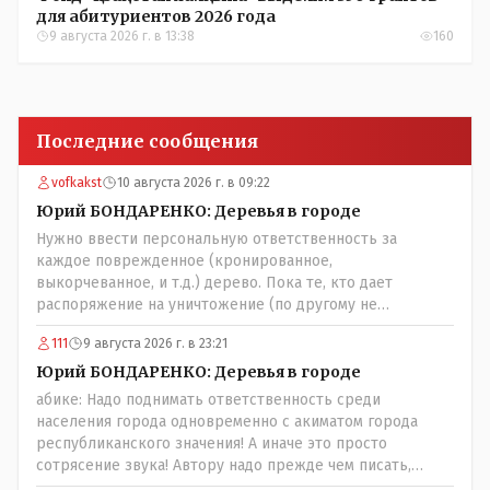
для абитуриентов 2026 года
9 августа 2026 г. в 13:38
160
Последние сообщения
vofkakst
10 августа 2026 г. в 09:22
Юрий БОНДАРЕНКО: Деревья в городе
Нужно ввести персональную ответственность за
каждое поврежденное (кронированное,
выкорчеванное, и т.д.) дерево. Пока те, кто дает
распоряжение на уничтожение (по другому не
назовешь) зеленого массива города продолжают
111
9 августа 2026 г. в 23:21
безнаказанно раздавать такие поручения - толку не
будет. Необходимо подключение соответствующих
Юрий БОНДАРЕНКО: Деревья в городе
органов: 1. Управление природных ресурсов и
абике: Надо поднимать ответственность среди
регулирования природопользования - т. к. это в целом
населения города одновременно с акиматом города
их епархия; 2. Экологи (если таковые у нас имеются) 3.
республиканского значения! А иначе это просто
Госаудит и прокуратура - проверка необходимости
сотрясение звука! Автору надо прежде чем писать,
расходования бюджетных средств на обрезку деревьев,
необходимо самому обратиться в ЖКХ акимата и