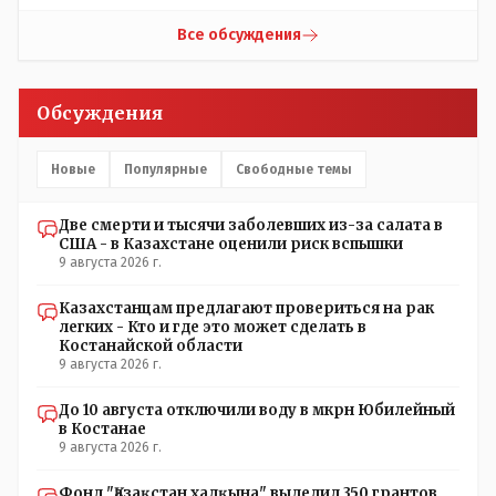
наивысший уровень рукопопства наших
строителей"специалистов",как исторические здания
Все обсуждения
сносить пожалуйста ,а как на века построить слабо.....Вы
вот господин Бондаренко большой учёный прошлись
бы по историческим постройкам сколько было
Обсуждения
ликвидировано в советское время и в наше.......
Новые
Популярные
Свободные темы
Две смерти и тысячи заболевших из-за салата в
США - в Казахстане оценили риск вспышки
9 августа 2026 г.
Казахстанцам предлагают провериться на рак
легких - Кто и где это может сделать в
Костанайской области
9 августа 2026 г.
До 10 августа отключили воду в мкрн Юбилейный
в Костанае
9 августа 2026 г.
Фонд "Қазақстан халқына" выделил 350 грантов