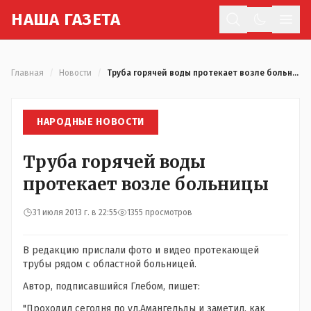
Н
АША
Г
АЗЕТА
Отк
Главная
/
Новости
/
Труба горячей воды протекает возле больницы
НАРОДНЫЕ НОВОСТИ
Труба горячей воды
протекает возле больницы
31 июля 2013 г. в 22:55
1355 просмотров
В редакцию прислали фото и видео протекающей
трубы рядом с областной больницей.
Автор, подписавшийся Глебом, пишет:
"Проходил сегодня по ул.Амангельды и заметил, как