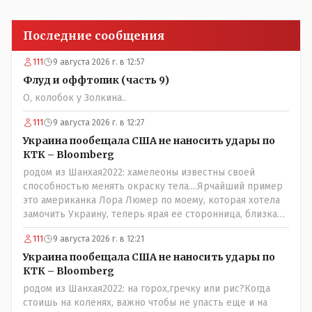
Последние сообщения
111
9 августа 2026 г. в 12:57
Флуд и оффтопик (часть 9)
О, колобок у Золкина..
111
9 августа 2026 г. в 12:27
Украина пообещала США не наносить удары по
КТК – Bloomberg
родом из Шанхая2022: хамелеоны известны своей
способностью менять окраску тела....Ярчайший пример
это американка Лора Люмер по моему, которая хотела
замочить Украину, теперь ярая ее сторонница, близкая
к Трампу. Ну и западные страны тем более, которые
111
9 августа 2026 г. в 12:21
предоставляли Зеленскому убежище, чтоб он бежал и
которые развернулись потом на 180 или 360 градусов,
Украина пообещала США не наносить удары по
посмотрев на того, как он не сдался, но ты же там сам
КТК – Bloomberg
живешь и многое знаешь о тех, на кого работаешь.. Это
родом из Шанхая2022: на горох,гречку или рис?Когда
просто прагматизм и ничего личного. Победим мы, они
стоишь на коленях, важно чтобы не упасть еще и на
встанут под нас и наоборот и все это понимают..