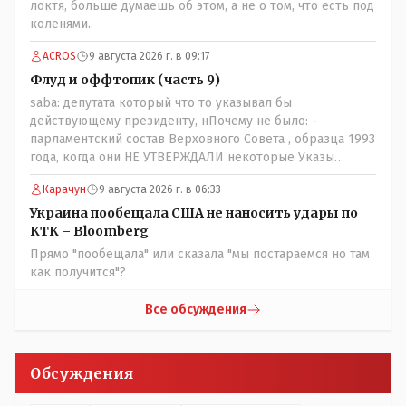
локтя, больше думаешь об этом, а не о том, что есть под
коленями..
ACROS
9 августа 2026 г. в 09:17
Флуд и оффтопик (часть 9)
saba: депутата который что то указывал бы
действующему президенту, нПочему не было: -
парламентский состав Верховного Совета , образца 1993
года, когда они НЕ УТВЕРЖДАЛИ некоторые Указы
Назарбаева, особенно в части выборов и перевыборов и
Карачун
9 августа 2026 г. в 06:33
некоторых вопросах внутренней политики, и тогда
Назарбай волевым Указом РАСПУСТИЛ этот бунтарский
Украина пообещала США не наносить удары по
состав. Имя - Серикболсын Абдильдин вам знакомо -
КТК – Bloomberg
юывший секретарь ЦК КП Казахстана , впоследствии -
Прямо "пообещала" или сказала "мы постараемся но там
депутат Верховного Совета и Мажлиса и Председатель
как получится"?
партии коммунстов- он в то время и после и причём
НЕОДНОКРАТНО, указывал и многократно на недостатки
Все обсуждения
Назарбая и предлагал ему самому ДОБРОВОЛЬНО уйти с
поста Президента.
Обсуждения