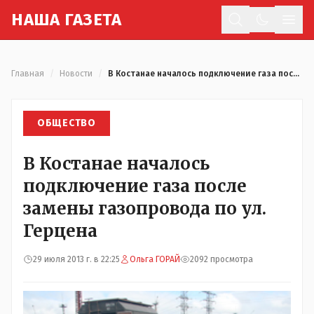
Н
АША
Г
АЗЕТА
Отк
Главная
/
Новости
/
В Костанае началось подключение газа после замены газопровода по ул. Герцена
ОБЩЕСТВО
В Костанае началось
подключение газа после
замены газопровода по ул.
Герцена
29 июля 2013 г. в 22:25
Ольга ГОРАЙ
2092 просмотра