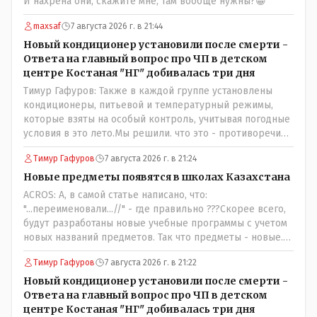
И нахрена они, скажите мне, там вообще нужны?😁
maxsaf
7 августа 2026 г. в 21:44
Новый кондиционер установили после смерти -
Ответа на главный вопрос про ЧП в детском
центре Костаная "НГ" добивалась три дня
Тимур Гафуров: Также в каждой группе установлены
кондиционеры, питьевой и температурный режимы,
которые взяты на особый контроль, учитывая погодные
условия в это лето.Мы решили. что это - противоречие.
Вы считаете иначе?Ну тут противоречия нет. Этот
Тимур Гафуров
7 августа 2026 г. в 21:24
комментарий прозвучал на следующий день после
трагедии, то есть 29 июля, когда спешно установили и
Новые предметы появятся в школах Казахстана
воду, и новые кондиционеры, и впервые поставили
ACROS: А, в самой статье написано, что:
температурный режим на контроль. То есть первая
"...переименовали...//" - где правильно ???Скорее всего,
часть - информация до трагедии, вторая часть -
будут разработаны новые учебные программы с учетом
информация после трагедии, когда все уже было
новых названий предметов. Так что предметы - новые.
исправлено.
Хоть и переименованные)
Тимур Гафуров
7 августа 2026 г. в 21:22
Новый кондиционер установили после смерти -
Ответа на главный вопрос про ЧП в детском
центре Костаная "НГ" добивалась три дня