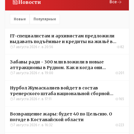
Новости
Все
Новые
Популярные
IT-специалистам и архивистам предложили
выдавать подъёмные и кредиты на жильё в
сёлах Казахстана
7 августа 2026 г. в 20:56
82
Забавы ради - 300 млн вложили в новые
аттракционы в Рудном. Как и когда они
окупятся?
7 августа 2026 г. в 19:00
201
Нурбол Жумаскалиев войдет в состав
тренерского штаба национальной сборной
Казахстана по футболу
7 августа 2026 г. в 17:11
165
Возвращение жары: будет 40 по Цельсию. О
погоде в Костанайской области
7 августа 2026 г. в 16:32
223