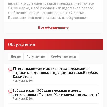
maxsaf: Кто до вашей поездки утверждал, что там все
ОК, не жарко, и всё работает как надо?Самое первое
сообщение читайте - ссылка есть в этой статье.
Правозащитный центр, ссылаясь на обсуждение
сотрудников интерната в рабочем чате, которые
прислали ему в виде аудиосообщений, пишет, что
Все обсуждения
воспитатели долго добивались установки
кондиционеров в помещениях, где есть дети, однако к
настоящему времени их установили только в
Обсуждения
помещениях, предназначенных для административно-
управленческого персонала. И Также в каждой группе
установлены кондиционеры, питьевой и температурный
Новые
Популярные
Свободные темы
режимы, которые взяты на особый контроль, учитывая
погодные условия в это лето. Мы решили. что это -
IT-специалистам и архивистам предложили
противоречие. Вы считаете иначе?
выдавать подъёмные и кредиты на жильё в сёлах
Казахстана
7 августа 2026 г.
Забавы ради - 300 млн вложили в новые
аттракционы в Рудном. Как и когда они окупятся?
7 августа 2026 г.