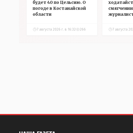
будет 40 по Цельсию. О
ходатайст
погоде в Костанайской
смягчении
области
журналис
Александ
7 августа 2026 г. в 16:32
266
7 августа 202