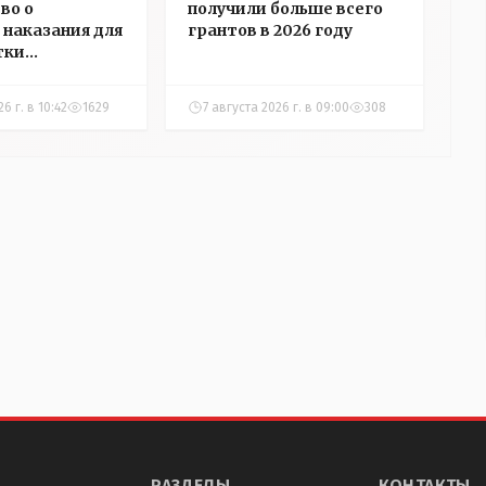
во о
получили больше всего
 наказания для
грантов в 2026 году
тки
ры Алёховой
6 г. в 10:42
1629
7 августа 2026 г. в 09:00
308
РАЗДЕЛЫ
КОНТАКТЫ