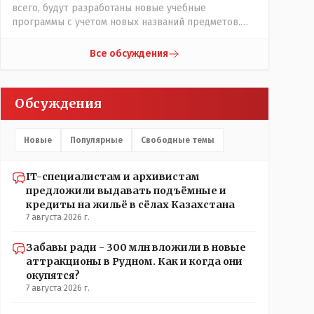
всего, будут разработаны новые учебные
трагедии, вторая часть - информация после
программы с учетом новых названий предметов.
трагедии, когда все уже было исправлено.
Так что предметы - новые. Хоть и
переименованные)
Все обсуждения
Обсуждения
Новые
Популярные
Свободные темы
IT-специалистам и архивистам
предложили выдавать подъёмные и
кредиты на жильё в сёлах Казахстана
7 августа 2026 г.
Забавы ради - 300 млн вложили в новые
аттракционы в Рудном. Как и когда они
окупятся?
7 августа 2026 г.