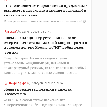
именно АРХИВАРИУСАМ - понятие не имею-
IT-специалистам и архивистам предложили
допустим все мои архивы по работе и по семейной
выдавать подъёмные и кредиты на жильё в
жизни - помещаются в одну дешёвую китайскую
сёлах Казахстана
флешку купленную на оптушке на Складской за 1
И нахрена они, скажите мне, там вообще нужны?😁
000 тенге. Впрочем, не надо гадать: - это замутили
УМНЫЕ люди наверху , близко расположенные к
maxsaf
7 августа 2026 г. в 21:44
гос.бюджету- наверняка они знают что делают.
Новый кондиционер установили после
смерти - Ответа на главный вопрос про ЧП в
детском центре Костаная "НГ" добивалась
три дня
Тимур Гафуров: Также в каждой группе
установлены кондиционеры, питьевой и
температурный режимы, которые взяты на особый
контроль, учитывая погодные условия в это
лето.Мы решили. что это - противоречие. Вы
считаете иначе?Ну тут противоречия нет. Этот
Тимур Гафуров
7 августа 2026 г. в 21:24
комментарий прозвучал на следующий день после
Новые предметы появятся в школах
трагедии, то есть 29 июля, когда спешно
Казахстана
установили и воду, и новые кондиционеры, и
ACROS: А, в самой статье написано, что:
впервые поставили температурный режим на
"...переименовали...//" - где правильно ???Скорее
контроль. То есть первая часть - информация до