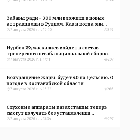
кредиты на жильё в сёлах Казахстана
7 августа 2026 г. в 20:56
124
Забавы ради - 300 млн вложили в новые
аттракционы в Рудном. Как и когда они
окупятся?
7 августа 2026 г. в 19:00
349
Нурбол Жумаскалиев войдет в состав
тренерского штаба национальной сборной
Казахстана по футболу
7 августа 2026 г. в 17:11
207
Возвращение жары: будет 40 по Цельсию. О
погоде в Костанайской области
7 августа 2026 г. в 16:32
266
Слуховые аппараты казахстанцы теперь
смогут получать без установления
инвалидности
7 августа 2026 г. в 15:34
297