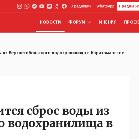
О редакции
WhatsApp
Предвыбо
НОВОСТИ
ФОРУМ
МНЕНИЯ
ПРОЕ
оды из Верхнетобольского водохранилища в Каратомарское
ится сброс воды из
о водохранилища в