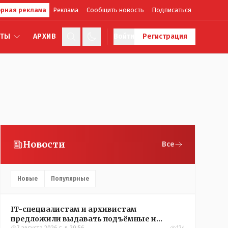
рная реклама
Реклама
Сообщить новость
Подписаться
КТЫ
АРХИВ
Войти
Регистрация
Новости
Все
Новые
Популярные
IT-специалистам и архивистам
предложили выдавать подъёмные и