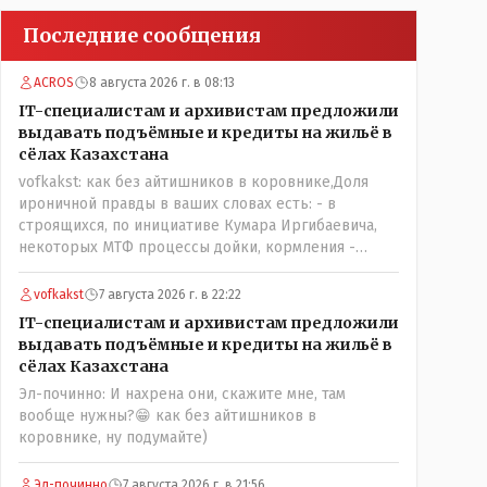
Последние сообщения
ACROS
8 августа 2026 г. в 08:13
IT-специалистам и архивистам предложили
выдавать подъёмные и кредиты на жильё в
сёлах Казахстана
vofkakst: как без айтишников в коровнике,Доля
ироничной правды в ваших словах есть: - в
строящихся, по инициативе Кумара Иргибаевича,
некоторых МТФ процессы дойки, кормления -
оцифрованы и иногда эти программы дают сбой - и
тогда они нужны, хотя я насколько в курсе своей
vofkakst
7 августа 2026 г. в 22:22
комьютерной безграмотности - все эти вопросы
IT-специалистам и архивистам предложили
можно решать и устранять эти сбои и удалённо -
выдавать подъёмные и кредиты на жильё в
лёжа на диване, в городе. Но, этих современных и
сёлах Казахстана
оцифрованных МТФ критично мало для массового
Эл-починно: И нахрена они, скажите мне, там
переезда лохматых и обкуренных молодых ребят
вообще нужны?😁 как без айтишников в
из города в село, да и те МТФ я по опыту
коровнике, ну подумайте)
подозреваю, скоро перейдут на обслуживание с
помошью кувалды, китайского скотча, алюминевой
проволоки и русского мата. Вот где работать в селе
Эл-починно
7 августа 2026 г. в 21:56