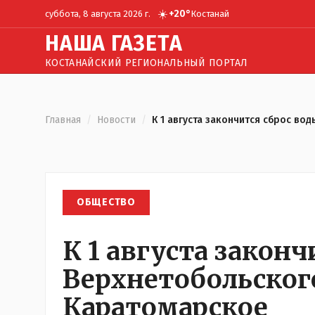
☀️
+
20
°
суббота, 8 августа 2026 г.
Костанай
Н
АША
Г
АЗЕТА
КОСТАНАЙСКИЙ РЕГИОНАЛЬНЫЙ ПОРТАЛ
Главная
/
Новости
/
К 1 августа закончится сброс в
ОБЩЕСТВО
К 1 августа законч
Верхнетобольског
Каратомарское