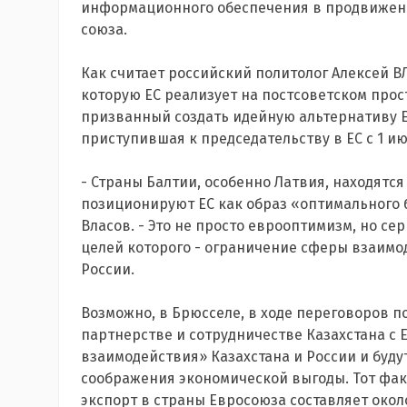
информационного обеспечения в продвижени
союза.
Как считает российский политолог Алексей В
которую ЕС реализует на постсоветском прос
призванный создать идейную альтернативу Ев
приступившая к председательству в ЕС с 1 ию
- Страны Балтии, особенно Латвия, находятся
позиционируют ЕС как образ «оптимального б
Власов. - Это не просто еврооптимизм, но се
целей которого - ограничение сферы взаимо
России.
Возможно, в Брюсселе, в ходе переговоров 
партнерстве и сотрудничестве Казахстана с 
взаимодействия» Казахстана и России и буду
соображения экономической выгоды. Тот факт
экспорт в страны Евросоюза составляет око