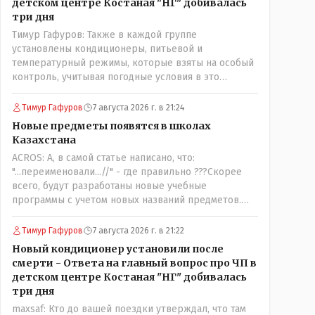
детском центре Костаная "НГ" добивалась
три дня
Тимур Гафуров: Также в каждой группе
установлены кондиционеры, питьевой и
температурный режимы, которые взяты на особый
контроль, учитывая погодные условия в это
лето.Мы решили. что это - противоречие. Вы
считаете иначе?Ну тут противоречия нет. Этот
Тимур Гафуров
7 августа 2026 г. в 21:24
комментарий прозвучал на следующий день после
Новые предметы появятся в школах
трагедии, то есть 29 июля, когда спешно
Казахстана
установили и воду, и новые кондиционеры, и
ACROS: А, в самой статье написано, что:
впервые поставили температурный режим на
"...переименовали...//" - где правильно ???Скорее
контроль. То есть первая часть - информация до
всего, будут разработаны новые учебные
трагедии, вторая часть - информация после
программы с учетом новых названий предметов.
трагедии, когда все уже было исправлено.
Так что предметы - новые. Хоть и
переименованные)
Тимур Гафуров
7 августа 2026 г. в 21:22
Новый кондиционер установили после
смерти - Ответа на главный вопрос про ЧП в
детском центре Костаная "НГ" добивалась
три дня
maxsaf: Кто до вашей поездки утверждал, что там