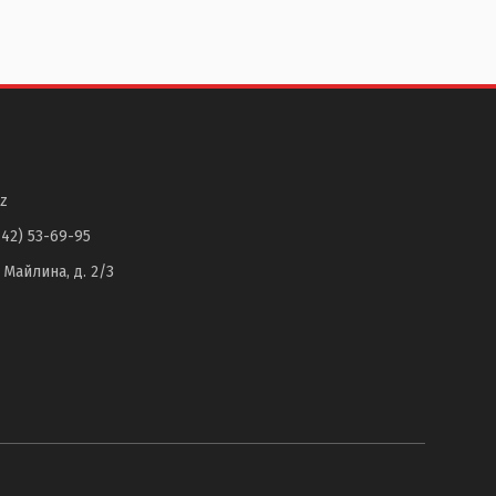
z
142) 53-69-95
. Майлина, д. 2/3