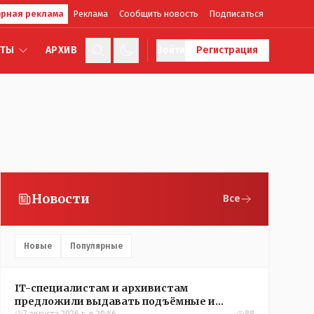
рная реклама
Реклама
Сообщить новость
Подписаться
КТЫ
АРХИВ
Войти
Регистрация
Новости
Все
Новые
Популярные
IT-специалистам и архивистам
предложили выдавать подъёмные и