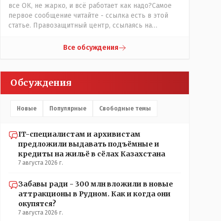
все ОК, не жарко, и всё работает как надо?Самое
первое сообщение читайте - ссылка есть в этой
статье. Правозащитный центр, ссылаясь на
обсуждение сотрудников интерната в рабочем
чате, которые прислали ему в виде
Все обсуждения
аудиосообщений, пишет, что воспитатели долго
добивались установки кондиционеров в
помещениях, где есть дети, однако к настоящему
Обсуждения
времени их установили только в помещениях,
предназначенных для административно-
управленческого персонала. И Также в каждой
Новые
Популярные
Свободные темы
группе установлены кондиционеры, питьевой и
температурный режимы, которые взяты на особый
контроль, учитывая погодные условия в это лето.
IT-специалистам и архивистам
Мы решили. что это - противоречие. Вы считаете
предложили выдавать подъёмные и
иначе?
кредиты на жильё в сёлах Казахстана
7 августа 2026 г.
Забавы ради - 300 млн вложили в новые
аттракционы в Рудном. Как и когда они
окупятся?
7 августа 2026 г.