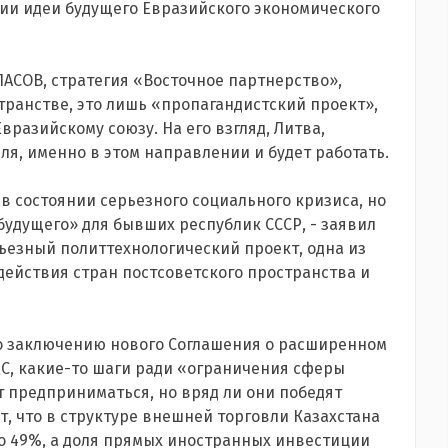
и идеи будущего Евразийского экономического
ЛАСОВ, стратегия «Восточное партнерство»,
транстве, это лишь «пропагандистский проект»,
разийскому союзу. На его взгляд, Литва,
ля, именно в этом направлении и будет работать.
 в состоянии серьезного социального кризиса, но
удущего» для бывших республик СССР, - заявил
рьезный политтехнологический проект, одна из
действия стран постсоветского пространства и
по заключению нового Соглашения о расширенном
ЕС, какие-то шаги ради «ограничения сферы
т предприниматься, но вряд ли они победят
, что в структуре внешней торговли Казахстана
ло 49%, а доля прямых иностранных инвестиции