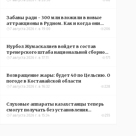
кредиты на жильё в сёлах Казахстана
7 августа 2026 г. в 20:56
88
Забавы ради - 300 млн вложили в новые
аттракционы в Рудном. Как и когда они
окупятся?
7 августа 2026 г. в 19:00
206
Нурбол Жумаскалиев войдет в состав
тренерского штаба национальной сборной
Казахстана по футболу
7 августа 2026 г. в 17:11
171
Возвращение жары: будет 40 по Цельсию. О
погоде в Костанайской области
7 августа 2026 г. в 16:32
228
Слуховые аппараты казахстанцы теперь
смогут получать без установления
инвалидности
7 августа 2026 г. в 15:34
255