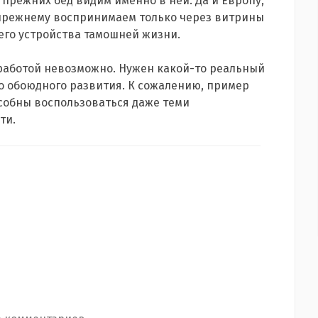
 прежних бед видим именно в ней. Да и Европу,
о-прежнему воспринимаем только через витрины
его устройства тамошней жизни.
 работой невозможно. Нужен какой-то реальный
го обоюдного развития. К сожалению, пример
особны воспользоваться даже теми
ти.