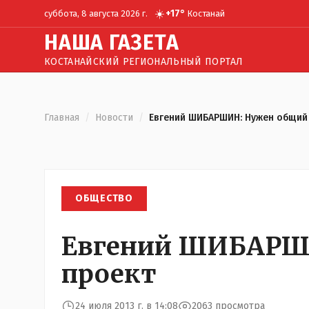
☀️
+
17
°
суббота, 8 августа 2026 г.
Костанай
Н
АША
Г
АЗЕТА
КОСТАНАЙСКИЙ РЕГИОНАЛЬНЫЙ ПОРТАЛ
Главная
/
Новости
/
Евгений ШИБАРШИН: Нужен общий
ОБЩЕСТВО
Евгений ШИБАРШ
проект
24 июля 2013 г. в 14:08
2063 просмотра