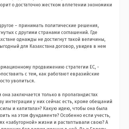
ворит о достаточно жестком вплетении экономики
 другое – принимать политические решения,
утых с другими странами соглашений. Где
ахстане однажды не достигнут такой величины,
ыгодный для Казахстана договор, увидев в нем
формационному продвижению стратегии ЕС, -
опоставить с тем, как работают евразийские
осто уволиться.
и она заключается только в пропагандистах
зу интеграции у них сейчас есть, кроме обещаний
силы и капитала»? Какую идею, чтобы она была
ить на этом фундаменте? Особенно если учесть,
тях «забугорной» жизни и растаптывали свою? А