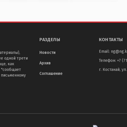
РАЗДЕЛЫ
КОНТАКТЫ
Email:
ng@ng.k
атериалы),
Новости
ее одной трети
Телефон
:
+7 (7
Архив
це, как
 "сообщает
г. Костанай, ул
Соглашение
о письменному