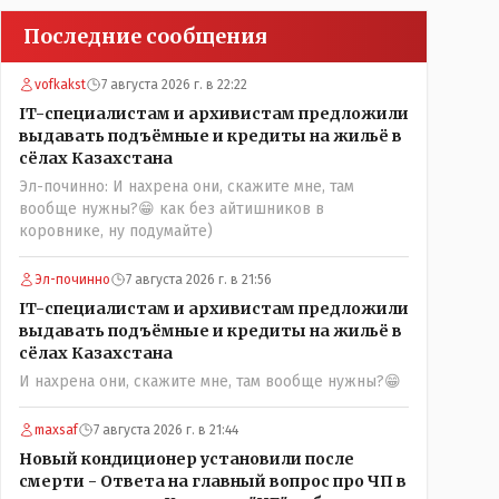
Последние сообщения
vofkakst
7 августа 2026 г. в 22:22
IT-специалистам и архивистам предложили
выдавать подъёмные и кредиты на жильё в
сёлах Казахстана
Эл-починно: И нахрена они, скажите мне, там
вообще нужны?😁 как без айтишников в
коровнике, ну подумайте)
Эл-починно
7 августа 2026 г. в 21:56
IT-специалистам и архивистам предложили
выдавать подъёмные и кредиты на жильё в
сёлах Казахстана
И нахрена они, скажите мне, там вообще нужны?😁
maxsaf
7 августа 2026 г. в 21:44
Новый кондиционер установили после
смерти - Ответа на главный вопрос про ЧП в