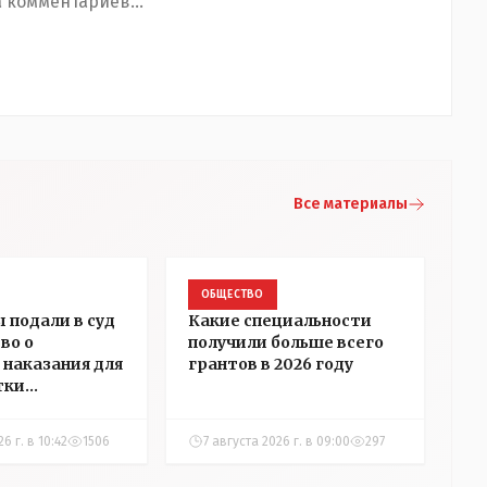
 комментариев...
Все материалы
ОБЩЕСТВО
 подали в суд
Какие специальности
во о
получили больше всего
 наказания для
грантов в 2026 году
тки
ры Алёховой
6 г. в 10:42
1506
7 августа 2026 г. в 09:00
297