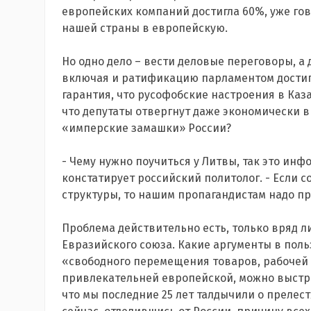
европейских компаний достигла 60%, уже го
нашей страны в европейскую.
Но одно дело – вести деловые переговоры, а
включая и ратификацию парламентом достигн
гарантия, что русофобские настроения в Каз
что депутаты отвергнут даже экономически в
«имперские замашки» России?
- Чему нужно поучиться у Литвы, так это ин
констатирует российский политолог. - Если с
структуры, то нашим пропагандистам надо пр
Проблема действительно есть, только вряд л
Евразийского союза. Какие аргументы в поль
«свободного перемещения товаров, рабочей 
привлекательней европейской, можно выстро
что мы последние 25 лет талдычили о прелес