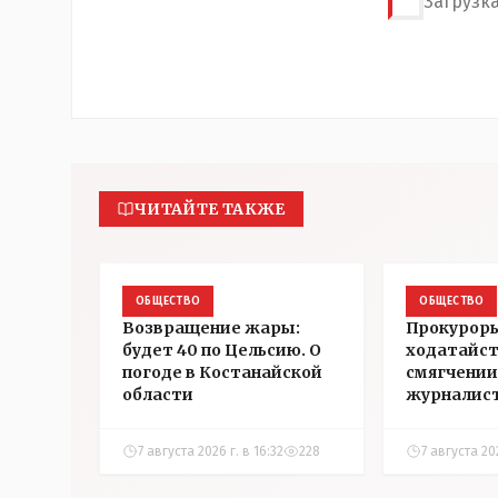
Загрузка
ЧИТАЙТЕ ТАКЖЕ
ОБЩЕСТВО
ОБЩЕСТВО
Возвращение жары:
Прокуроры
будет 40 по Цельсию. О
ходатайст
погоде в Костанайской
смягчении
области
журналис
Александ
7 августа 2026 г. в 16:32
228
7 августа 202