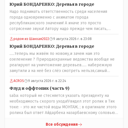
негде..
Юрий БОНДАРЕНКО: Деревья в городе
Надо поднимать ответственность среди населения
города одновременно с акиматом города
республиканского значения! А иначе это просто
сотрясение звука! Автору надо прежде чем писать,
необходимо самому обратиться в ЖКХ акимата и
родом из Шанхая2022
9 августа 2026 г. в 23:08
разобраться прежде чем своей статьей провоцировать
население города!
Юрий БОНДАРЕНКО: Деревья в городе
......теперь мы живём по новому,и зачем нам это
озеленение ? Природаохранные ведомства вообще не
реагируют на уничтожение деревьев...... набережную
замутили а на неё без слёз смотреть нельзя,самый
наивысший уровень рукопопства наших
ACROS
9 августа 2026 г. в 22:24
строителей"специалистов",как исторические здания
сносить пожалуйста ,а как на века построить слабо.....Вы
Флуд и оффтопик (часть 9)
вот господин Бондаренко большой учёный прошлись
saba: который не стесняется указать президенту на
бы по историческим постройкам сколько было
необходимость скорого ухода!Увидел этот ролик в Тик
ликвидировано в советское время и в наше.......
токе: - это же чистой воды МОНТАЖ, ; в оригинале этого
ролика был ответ Айдарбека назарбаевскому соловью
на его якобы критику партии Республика. Я думаю: - они
просто напросто - КЛОУНЫ или МАРИОНЕТКИ власти и
Все обсуждения