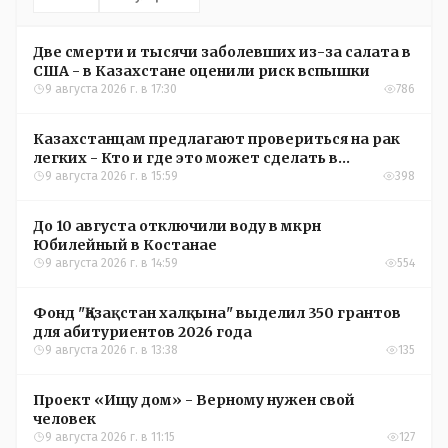
Две смерти и тысячи заболевших из-за салата в
США - в Казахстане оценили риск вспышки
9 августа 2026 г. в 17:30
786
Казахстанцам предлагают провериться на рак
легких - Кто и где это может сделать в
Костанайской области
9 августа 2026 г. в 15:59
398
До 10 августа отключили воду в мкрн
Юбилейный в Костанае
9 августа 2026 г. в 14:59
554
Фонд "Қазақстан халқына" выделил 350 грантов
для абитуриентов 2026 года
9 августа 2026 г. в 13:38
135
Проект «Ищу дом» - Верному нужен свой
человек
9 августа 2026 г. в 11:15
127