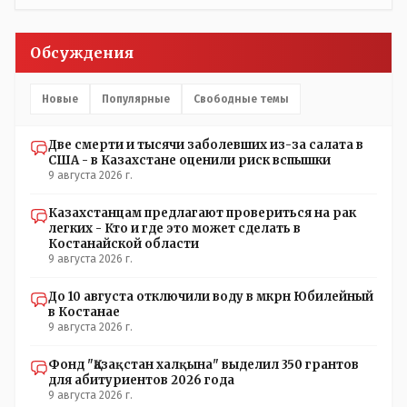
пикировка между ними - это сделано или
срежисировано кем то из АП для того что бы создать
видимость ИНТРИГИ выборов, его как бы и якобы
Обсуждения
НАКАЛ - и тот и этот без разрешения АП - и шага,
вернее и голоса не подадут. - в принципе вы же видите
- идёт СКУЧНАЯ и НУДНАЯ и МОНОТОННАЯ и полностью
Новые
Популярные
Свободные темы
КОНТРОЛИРУЕМАЯ якобы предвыборная агитация Если
вдруг они захотят гавкнуть что либо по своему
Две смерти и тысячи заболевших из-за салата в
усмотрению: - их мгновенно лишать возможности идти
США - в Казахстане оценили риск вспышки
на выборы и не дадут им места в будущем Курултае: -
9 августа 2026 г.
кстати, я думаю в АП и уже и места распределили между
партиями.
Казахстанцам предлагают провериться на рак
легких - Кто и где это может сделать в
Костанайской области
9 августа 2026 г.
До 10 августа отключили воду в мкрн Юбилейный
в Костанае
9 августа 2026 г.
Фонд "Қазақстан халқына" выделил 350 грантов
для абитуриентов 2026 года
9 августа 2026 г.