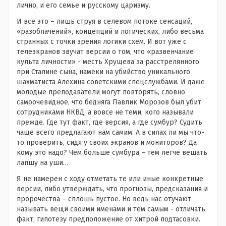
лично, и его семье и русскому царизму.
И все это – лишь струя в селевом потоке сенсаций,
«разоблачений», концепций и логических, либо весьма
странных с точки зрения логики схем. И вот уже с
телеэкранов звучат версии о том, что «развенчание
культа личности» - месть Хрущева за расстрелянного
при Сталине сына, намеки на убийство уникального
шахматиста Алехина советскими спецслужбами. И даже
молодые преподаватели могут повторять, словно
самоочевидное, что бедняга Павлик Морозов был убит
сотрудниками НКВД, а вовсе не теми, кого называли
прежде. Где тут факт, где версия, а где сумбур? Судить
чаще всего предлагают нам самим. А в силах ли мы что-
то проверить, сидя у своих экранов и мониторов? Да
кому это надо? Чем больше сумбура – тем легче вешать
лапшу на уши…
Я не намерен с ходу отметать те или иные конкретные
версии, либо утверждать, что прогнозы, предсказания и
пророчества – сплошь пустое. Но ведь нас отучают
называть вещи своими именами и тем самым - отличать
факт, гипотезу предположение от хитрой подтасовки.