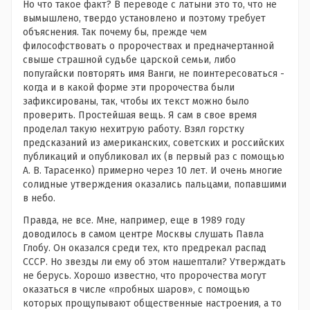
Но что такое факт? В переводе с латыни это то, что не
вымышлено, твердо установлено и поэтому требует
объяснения. Так почему бы, прежде чем
философствовать о пророчествах и предначертанной
свыше страшной судьбе царской семьи, либо
попугайски повторять имя Ванги, не поинтересоваться -
когда и в какой форме эти пророчества были
зафиксированы, так, чтобы их текст можно было
проверить. Простейшая вещь. Я сам в свое время
проделал такую нехитрую работу. Взял горстку
предсказаний из американских, советских и российских
публикаций и опубликовал их (в первый раз с помощью
А. В. Тарасенко) примерно через 10 лет. И очень многие
солидные утверждения оказались пальцами, попавшими
в небо.
Правда, не все. Мне, например, еще в 1989 году
доводилось в самом центре Москвы слушать Павла
Глобу. Он оказался среди тех, кто предрекал распад
СССР. Но звезды ли ему об этом нашептали? Утверждать
не берусь. Хорошо известно, что пророчества могут
оказаться в числе «пробных шаров», с помощью
которых прощупывают общественные настроения, а то