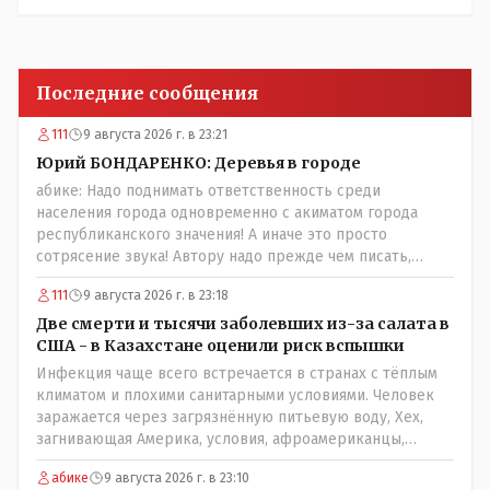
Последние сообщения
111
9 августа 2026 г. в 23:21
Юрий БОНДАРЕНКО: Деревья в городе
абике: Надо поднимать ответственность среди
населения города одновременно с акиматом города
республиканского значения! А иначе это просто
сотрясение звука! Автору надо прежде чем писать,
необходимо самому обратиться в ЖКХ акимата и
111
9 августа 2026 г. в 23:18
разобраться прежде чем своей статьей провоцировать
население города!Согласен всецело!
Две смерти и тысячи заболевших из-за салата в
США - в Казахстане оценили риск вспышки
Инфекция чаще всего встречается в странах с тёплым
климатом и плохими санитарными условиями. Человек
заражается через загрязнённую питьевую воду, Хех,
загнивающая Америка, условия, афроамериканцы,
грязная вода, отсутствие страховок, нечистоплотные
абике
9 августа 2026 г. в 23:10
мигранты и прочее.. Лучше России и Казахстана жить